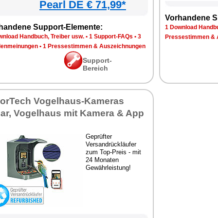
Pearl DE € 71,99*
Vorhandene S
handene Support-Elemente:
1 Download Handbu
wnload Handbuch, Treiber usw.
•
1 Support-FAQs
•
3
Pressestimmen & 
enmeinungen
•
1 Pressestimmen & Auszeichnungen
Support-
Bereich
sorTech Vogelhaus-Kameras
lar, Vogelhaus mit Kamera & App
Geprüfter
Versandrückläufer
zum Top-Preis - mit
24 Monaten
Gewährleistung!