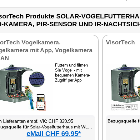
sorTech Produkte SOLAR-VOGELFUTTERHA
D-KAMERA, PIR-SENSOR UND IR-NACHTSIC
sorTech Vogelkamera,
VisorTech
gelkamera mit App, Vogelkamera
AN
Füttern und filmen
Sie Vögel - mit
bequemen Kamera-
Zugriff per App
 Lieferanten empf. VK: CHF 339.95
Bezugsquelle f
ugsquelle für
Solar-Vogelfutterhaus mit WLAN-Full-HD-Kamera, PIR-Sensor und IR-Nachtsicht
eMall CHF 69.95*