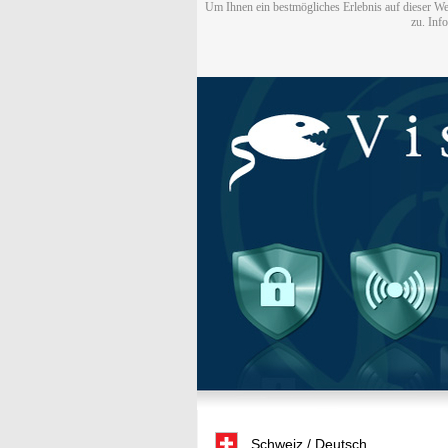
Um Ihnen ein bestmögliches Erlebnis auf dieser We
zu. Inf
Schweiz / Deutsch