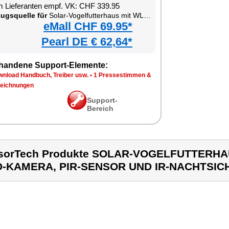
 Lieferanten empf. VK: CHF 339.95
ugsquelle für
Solar-Vogelfutterhaus mit WLAN-Full-HD-Kamera, PIR-Sensor und IR-Nachtsicht
eMall CHF 69.95*
Pearl DE € 62,64*
handene Support-Elemente:
wnload Handbuch, Treiber usw.
•
1 Pressestimmen &
eichnungen
Support-
Bereich
sorTech Produkte SOLAR-VOGELFUTTERHA
D-KAMERA, PIR-SENSOR UND IR-NACHTSIC