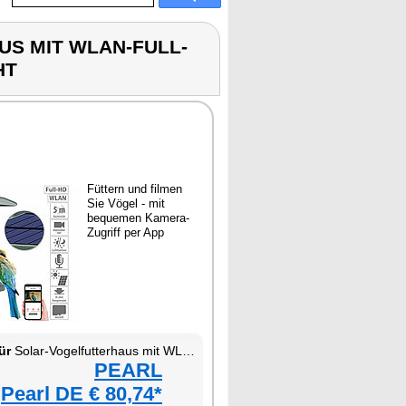
US MIT WLAN-FULL-
HT
Füttern und filmen
Sie Vögel - mit
bequemen Kamera-
Zugriff per App
ür
Solar-Vogelfutterhaus mit WLAN-Full-HD-Kamera, PIR-Sensor und IR-Nachtsicht
PEARL
Pearl DE € 80,74*