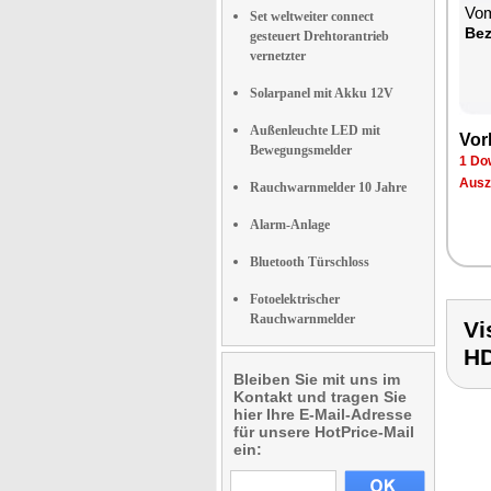
Vom
Set weltweiter connect
Bez
gesteuert Drehtorantrieb
vernetzter
Solarpanel mit Akku 12V
Außenleuchte LED mit
Vor
Bewegungsmelder
1 Do
Ausz
Rauchwarnmelder 10 Jahre
Alarm-Anlage
Bluetooth Türschloss
Fotoelektrischer
Rauchwarnmelder
Vi
H
Bleiben Sie mit uns im
Kontakt und tragen Sie
hier Ihre E-Mail-Adresse
für unsere HotPrice-Mail
ein: