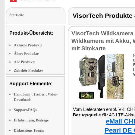
VisorTech Produkt
Startseite
VisorTech Wildkamera 
Produkt-Übersicht:
Wildkamera mit Akku, 
Aktuelle Produkte
mit Simkarte
Ältere Produkte
u
Alle Produkte
Zubehör Produkte
W
Support-Elemente:
Handbuch-, Treiber-, Video-
Downloads
Vom Lieferanten empf. VK: CH
Support-FAQs
Bezugsquelle für
4G LTE-Akku-Wi
eMall CH
Erfahrungen, Beiträge
Pearl DE 
Diskussions-Forum