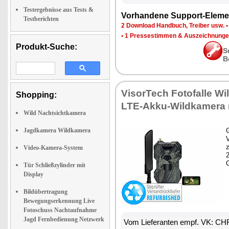
Testergebnisse aus Tests &
Vorhandene Support-Eleme
Testberichten
2 Download Handbuch, Treiber usw.
•
1 Pressestimmen & Auszeichnung
Produkt-Suche:
S
B
VisorTech Fotofalle W
Shopping:
LTE-Akku-Wildkamera 
Wild Nachtsichtkamera
Jagdkamera Wildkamera
G
z
Video-Kamera-System
Tür Schließzylinder mit
Display
Bildübertragung
Bewegungserkennung Live
Fotoschuss Nachtaufnahme
Jagd Fernbedienung Netzwerk
Vom Lieferanten empf. VK: CH