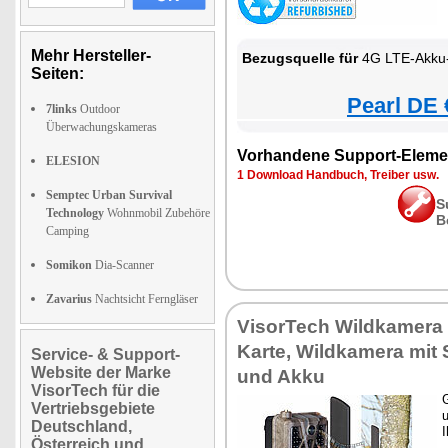
Mehr Hersteller-
Bezugsquelle für
4G LTE-Akku-Wi
Seiten:
Pearl DE 
7links
Outdoor
Überwachungskameras
Vorhandene Support-Eleme
ELESION
1 Download Handbuch, Treiber usw.
Semptec Urban Survival
S
Technology
Wohnmobil Zubehöre
B
Camping
Somikon
Dia-Scanner
Zavarius
Nachtsicht Ferngläser
VisorTech Wildkamera 
Karte, Wildkamera mit 
Service- & Support-
Website der Marke
und Akku
VisorTech für die
G
Vertriebsgebiete
u
Deutschland,
Österreich und