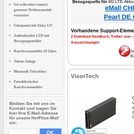
Bezugsquelle für
4G LTE-Akku-Wi
Set weltweiter connect
eMall CH
gesteuert Drehtorantrieb
vernetzter
Pearl DE 
Solarpanel mit Akku 12V
Vorhandene Support-Eleme
Außenleuchte LED mit
2 Download Handbuch, Treiber usw.
Bewegungsmelder
Auszeichnungen
S
Rauchwarnmelder 10 Jahre
B
Alarm-Anlage
Bluetooth Türschloss
VisorTech
Fotoelektrischer
Rauchwarnmelder
G
Bleiben Sie mit uns im
z
Kontakt und tragen Sie
hier Ihre E-Mail-Adresse
für unsere HotPrice-Mail
ein: