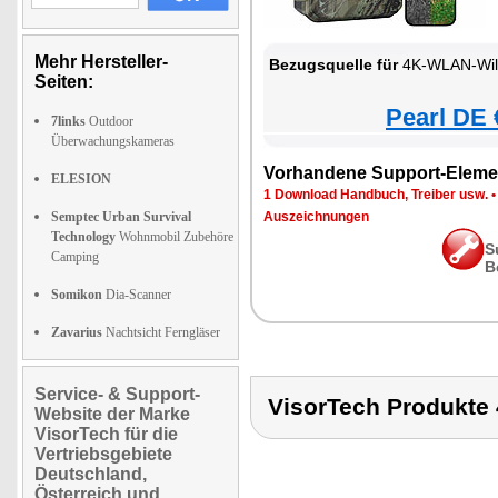
Mehr Hersteller-
Bezugsquelle für
4K-WLAN-Wil
Seiten:
Pearl DE 
7links
Outdoor
Überwachungskameras
Vorhandene Support-Eleme
ELESION
1 Download Handbuch, Treiber usw.
Semptec Urban Survival
Auszeichnungen
Technology
Wohnmobil Zubehöre
S
Camping
B
Somikon
Dia-Scanner
Zavarius
Nachtsicht Ferngläser
Service- & Support-
VisorTech Produkt
Website der Marke
VisorTech für die
Vertriebsgebiete
Deutschland,
Österreich und