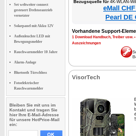
Bezugsquelle für
4K-WLAN-Wil
Set weltweiter connect
eMall CHF
gesteuert Drehtorantrieb
vernetzter
Pearl DE 
Solarpanel mit Akku 12V
Vorhandene Support-Eleme
Außenleuchte LED mit
1 Download Handbuch, Treiber usw.
Bewegungsmelder
Auszeichnungen
S
Rauchwarnmelder 10 Jahre
B
Alarm-Anlage
Bluetooth Türschloss
VisorTech
Fotoelektrischer
Rauchwarnmelder
Bleiben Sie mit uns im
b
Kontakt und tragen Sie
d
hier Ihre E-Mail-Adresse
für unsere HotPrice-Mail
ein: