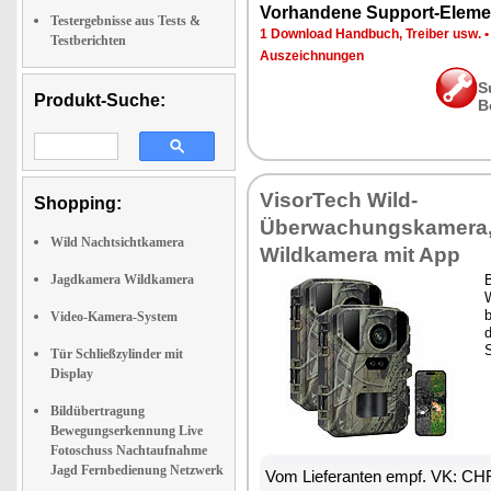
Vorhandene Support-Eleme
Testergebnisse aus Tests &
1 Download Handbuch, Treiber usw.
Testberichten
Auszeichnungen
S
Produkt-Suche:
B
VisorTech Wild-
Shopping:
Überwachungskamera
Wild Nachtsichtkamera
Wildkamera mit App
Jagdkamera Wildkamera
b
Video-Kamera-System
d
Tür Schließzylinder mit
Display
Bildübertragung
Bewegungserkennung Live
Fotoschuss Nachtaufnahme
Jagd Fernbedienung Netzwerk
Vom Lieferanten empf. VK: CH