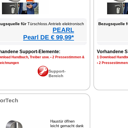
ugsquelle für
Türschloss.Antrieb elektronisch
Bezugsquelle f
PEARL
Pearl DE € 99,99*
handene Support-Elemente:
Vorhandene S
wnload Handbuch, Treiber usw.
•
2 Pressestimmen &
1 Download Handbu
eichnungen
•
2 Pressestimmen
Support-
Bereich
sorTech
Haustür öffnen
leicht gemacht dank