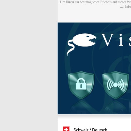
Um Ihnen ein bestmögliches Erlebnis auf dieser We
zu. Inf
Schweiz / Deutsch