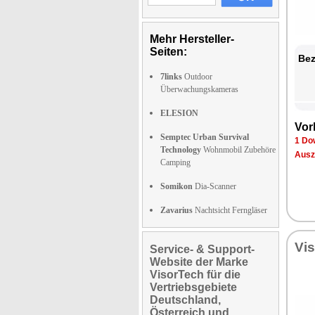
Mehr Hersteller-
Seiten:
Bez
7links
Outdoor
Überwachungskameras
ELESION
Vor
Semptec Urban Survival
1 Do
Technology
Wohnmobil Zubehöre
Ausz
Camping
Somikon
Dia-Scanner
Zavarius
Nachtsicht Ferngläser
Vi
Service- & Support-
Website der Marke
VisorTech für die
Vertriebsgebiete
Deutschland,
Österreich und