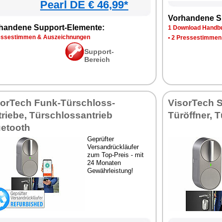
Pearl DE € 46,99*
Vorhandene S
handene Support-Elemente:
1 Download Handbu
essestimmen & Auszeichnungen
•
2 Pressestimmen
Support-
Bereich
sorTech Funk-Türschloss-
VisorTech S
riebe, Türschlossantrieb
Türöffner, 
uetooth
Geprüfter
Versandrückläufer
zum Top-Preis - mit
24 Monaten
Gewährleistung!