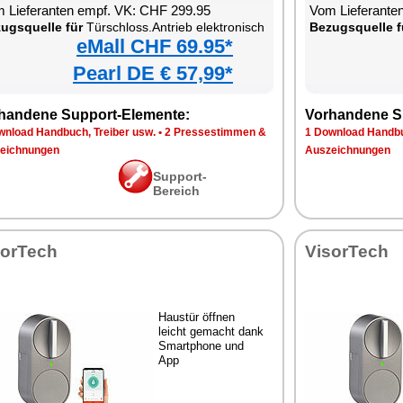
 Lieferanten empf. VK: CHF 299.95
Vom Lieferante
ugsquelle für
Türschloss.Antrieb elektronisch
Bezugsquelle f
eMall CHF 69.95*
Pearl DE € 57,99*
handene Support-Elemente:
Vorhandene S
wnload Handbuch, Treiber usw.
•
2 Pressestimmen &
1 Download Handbu
eichnungen
Auszeichnungen
Support-
Bereich
sorTech
VisorTech
Haustür öffnen
leicht gemacht dank
Smartphone und
App