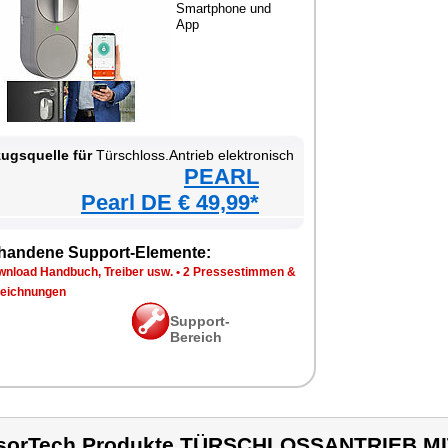
Smartphone und
App
ugsquelle für
Türschloss.Antrieb elektronisch
PEARL
Pearl DE € 49,99*
handene Support-Elemente:
wnload Handbuch, Treiber usw.
•
2 Pressestimmen &
eichnungen
Support-
Bereich
sorTech Produkte TÜRSCHLOSSANTRIEB M