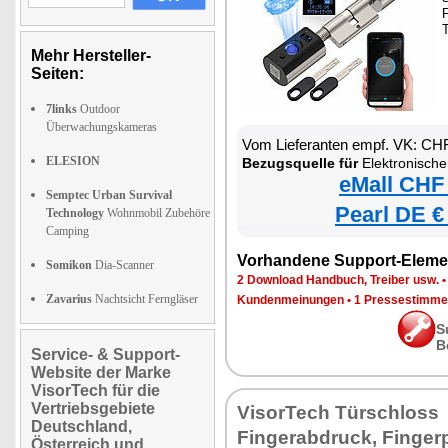
F
Mehr Hersteller-
Seiten:
7links
Outdoor
Überwachungskameras
Vom Lieferanten empf. VK: CH
ELESION
Bezugsquelle für
Elektronischer Tür-Schließzylinder
eMall CHF
Semptec Urban Survival
Pearl DE €
Technology
Wohnmobil Zubehöre
Camping
Vorhandene Support-Eleme
Somikon
Dia-Scanner
2 Download Handbuch, Treiber usw.
Zavarius
Nachtsicht Ferngläser
Kundenmeinungen
•
1 Pressestimme
S
B
Service- & Support-
Website der Marke
VisorTech für die
Vertriebsgebiete
VisorTech Türschloss
Deutschland,
Fingerabdruck, Fingerp
Österreich und