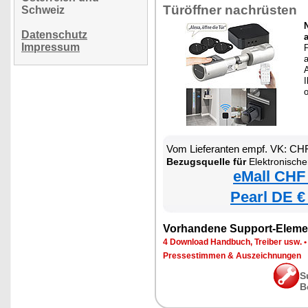
Türöffner nachrüsten
Schweiz
Datenschutz
Impressum
F
a
A
I
Vom Lieferanten empf. VK: CH
Bezugsquelle für
Elektronischer Tür-Schließzylinder
eMall CHF
Pearl DE €
Vorhandene Support-Eleme
4 Download Handbuch, Treiber usw.
Pressestimmen & Auszeichnungen
S
B