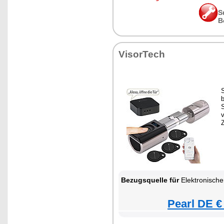
S
B
VisorTech
v
Bezugsquelle für
Elektronischer Tür-Schließzylinder
Pearl DE €