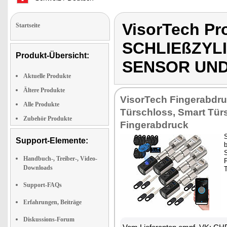
VisorTech P
Startseite
SCHLIEßZYL
Produkt-Übersicht:
SENSOR UN
Aktuelle Produkte
Ältere Produkte
VisorTech Fingerabdr
Alle Produkte
Türschloss, Smart Tür
Zubehör Produkte
Fingerabdruck
Support-Elemente:
S
Handbuch-, Treiber-, Video-
F
Downloads
Support-FAQs
Erfahrungen, Beiträge
Diskussions-Forum