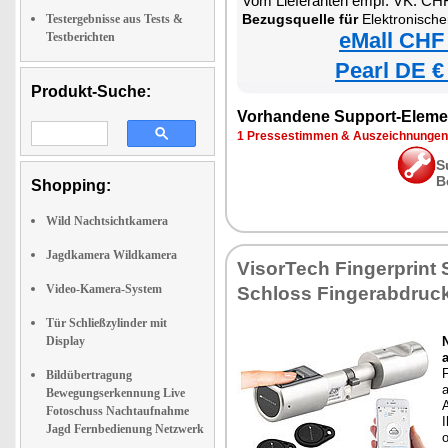
Vom Lieferanten empf. VK: CH
Bezugsquelle für
Elektronischer Tür-Schließzylinder
Testergebnisse aus Tests &
eMall CHF
Testberichten
Pearl DE €
Produkt-Suche:
Vorhandene Support-Eleme
1 Pressestimmen & Auszeichnungen
S
B
Shopping:
Wild Nachtsichtkamera
Jagdkamera Wildkamera
VisorTech Fingerprint 
Video-Kamera-System
Schloss Fingerabdruc
Tür Schließzylinder mit
Display
F
Bildübertragung
a
Bewegungserkennung Live
A
Fotoschuss Nachtaufnahme
I
Jagd Fernbedienung Netzwerk