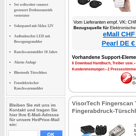
Set weltweiter connect
gesteuert Drehtorantrieb
vernetzter
Vom Lieferanten empf. VK: CH
Solarpanel mit Akku 12V
Bezugsquelle für
Elektronischer Tür-Schließzylinder
eMall CHF
Außenleuchte LED mit
Bewegungsmelder
Pearl DE €
Rauchwarnmelder 10 Jahre
Vorhandene Support-Eleme
Alarm-Anlage
6 Download Handbuch, Treiber usw.
Kundenmeinungen
•
2 Pressestimme
Bluetooth Türschloss
S
B
Fotoelektrischer
Rauchwarnmelder
VisorTech Fingerscan 
Bleiben Sie mit uns im
Kontakt und tragen Sie
Fingerabdruck-Türsch
hier Ihre E-Mail-Adresse
für unsere HotPrice-Mail
ein:
S