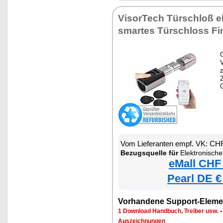
VisorTech Türschloß el
smartes Türschloss F
G
z
Vom Lieferanten empf. VK: CH
Bezugsquelle für
Elektronischer Tür-Schließzylinder
eMall CHF
Pearl DE €
Vorhandene Support-Eleme
1 Download Handbuch, Treiber usw.
Auszeichnungen