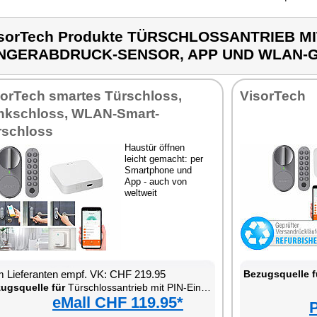
sorTech Produkte TÜRSCHLOSSANTRIEB MI
INGERABDRUCK-SENSOR, APP UND WLAN-
sorTech smartes Türschloss,
VisorTech
nkschloss, WLAN-Smart-
rschloss
Haustür öffnen
leicht gemacht: per
Smartphone und
App - auch von
weltweit
 Lieferanten empf. VK: CHF 219.95
Bezugsquelle f
ugsquelle für
Türschlossantrieb mit PIN-Eingabe, Fingerabdruck-Sensor, App und WLAN-Gateway
eMall CHF 119.95*
P