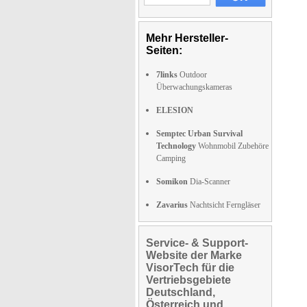
Mehr Hersteller-
Seiten:
7links
Outdoor
Überwachungskameras
ELESION
Semptec Urban Survival
Technology
Wohnmobil Zubehöre
Camping
Somikon
Dia-Scanner
Zavarius
Nachtsicht Ferngläser
Service- & Support-
Website der Marke
VisorTech für die
Vertriebsgebiete
Deutschland,
Österreich und