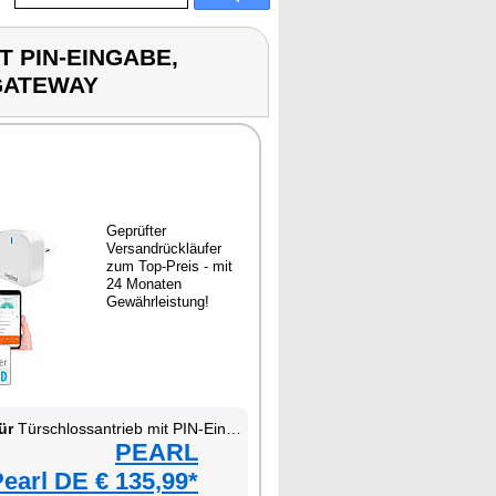
T PIN-EINGABE,
GATEWAY
Geprüfter
Versandrückläufer
zum Top-Preis - mit
24 Monaten
Gewährleistung!
ür
Türschlossantrieb mit PIN-Eingabe, Fingerabdruck-Sensor, App und WLAN-Gateway
PEARL
earl DE € 135,99*