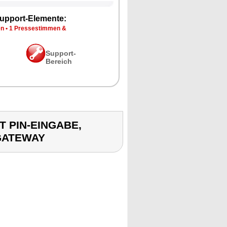
upport-Elemente:
en
•
1 Pressestimmen &
Support-
Bereich
T PIN-EINGABE,
GATEWAY