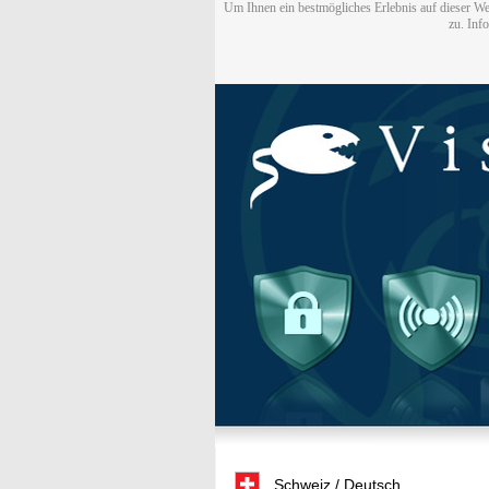
Um Ihnen ein bestmögliches Erlebnis auf dieser We
zu. Inf
Schweiz / Deutsch