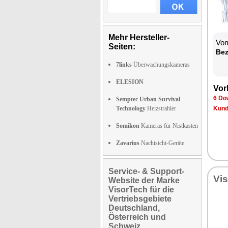
Mehr Hersteller-
Vom
Seiten:
Be­
7links
Überwachungskameras
ELESION
Vor­
6 Dow
Semptec Urban Survival
Technology
Heizstrahler
Kun­d
Somikon
Kameras für Nistkasten
Zavarius
Nachtsicht-Geräte
Service- & Support-
Vi­
Website der Marke
VisorTech für die
Vertriebsgebiete
Deutschland,
Österreich und
Schweiz