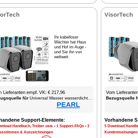
sor­Tech
Vi­sor­Tech
Ihr ka­bel­lo­ser
Wäch­ter hat Haus
und Hof im Au­ge -
und Sie ihn von
welt­weit
 Lie­fe­ran­ten empf. VK: € 217,96
Vom Lie­fe­ran­t
zugs­quel­le für
Uni­ver­sal Was­ser was­ser­dich­ter W-LAN was­ser­fest staub­dicht Smart­pho­ne
Be­zugs­quel­le f
PEARL
han­de­ne Sup­port-Ele­men­te:
Vor­han­de­ne S
n­load Hand­buch, Trei­ber usw.
•
1 Sup­port-FAQs
•
3
5 Down­load Hand­bu
se­stim­men & Aus­zeich­nun­gen
Kun­den­mei­nun­gen