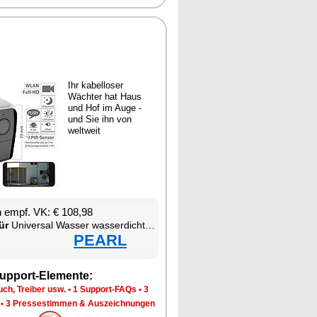
Ihr ka­bel­lo­ser
Wäch­ter hat Haus
und Hof im Au­ge -
und Sie ihn von
welt­weit
en empf. VK: € 108,98
ür
Uni­ver­sal Was­ser was­ser­dich­ter W-LAN was­ser­fest staub­dicht Smart­pho­ne
PEARL
up­port-Ele­men­te:
ch, Trei­ber usw.
•
1 Sup­port-FAQs
•
3
•
3 Pres­se­stim­men & Aus­zeich­nun­gen