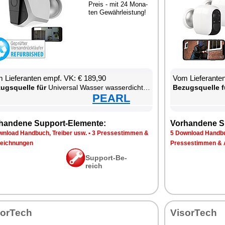
Preis - mit 24 Mo­na­
ten Ge­währ­leis­tung!
 Lie­fe­ran­ten empf. VK: € 189,90
Vom Lie­fe­ran­t
zugs­quel­le für
Uni­ver­sal Was­ser was­ser­dich­ter W-LAN was­ser­fest staub­dicht Smart­pho­ne
Be­zugs­quel­le f
PEARL
han­de­ne Sup­port-Ele­men­te:
Vor­han­de­ne S
n­load Hand­buch, Trei­ber usw.
•
3 Pres­se­stim­men &
5 Down­load Hand­bu
eich­nun­gen
Pres­se­stim­men & 
Sup­port-Be­
reich
sor­Tech
Vi­sor­Tech