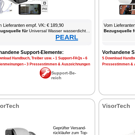
 Lie­fe­ran­ten empf. VK: € 189,90
Vom Lie­fe­ran­t
zugs­quel­le für
Uni­ver­sal Was­ser was­ser­dich­ter W-LAN was­ser­fest staub­dicht Smart­pho­ne
Be­zugs­quel­le f
PEARL
han­de­ne Sup­port-Ele­men­te:
Vor­han­de­ne S
n­load Hand­buch, Trei­ber usw.
•
1 Sup­port-FAQs
•
6
5 Down­load Hand­bu
en­mei­nun­gen
•
3 Pres­se­stim­men & Aus­zeich­nun­gen
Pres­se­stim­men & 
Sup­port-Be­
reich
sor­Tech
Vi­sor­Tech
Ge­prüf­ter Ver­sand­
rück­läu­fer zum Top-