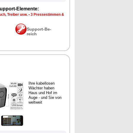
up­port-Ele­men­te:
ch, Trei­ber usw.
•
3 Pres­se­stim­men &
Sup­port-Be­
reich
Ih­re ka­bel­lo­sen
Wäch­ter ha­ben
Haus und Hof im
Au­ge - und Sie von
welt­weit