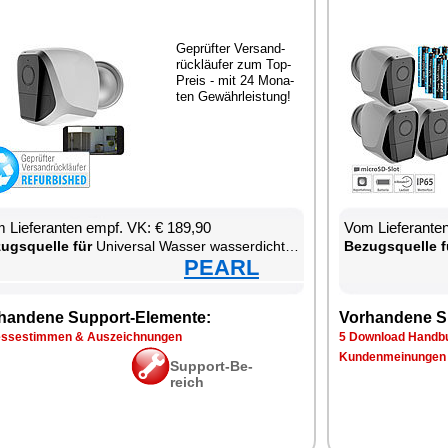
Ge­prüf­ter Ver­sand­
rück­läu­fer zum Top-
Preis - mit 24 Mo­na­
ten Ge­währ­leis­tung!
 Lie­fe­ran­ten empf. VK: € 189,90
Vom Lie­fe­ran­t
zugs­quel­le für
Uni­ver­sal Was­ser was­ser­dich­ter W-LAN was­ser­fest staub­dicht Smart­pho­ne
Be­zugs­quel­le f
PEARL
han­de­ne Sup­port-Ele­men­te:
Vor­han­de­ne S
s­se­stim­men & Aus­zeich­nun­gen
5 Down­load Hand­bu
Kun­den­mei­nun­gen
Sup­port-Be­
reich