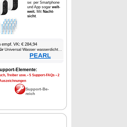
se: per Smart­pho­ne
und App so­gar
welt­
weit.
Mit
Nacht­
sicht
.
en empf. VK: € 284,94
ür
Uni­ver­sal Was­ser was­ser­dich­ter W-LAN was­ser­fest staub­dicht Smart­pho­ne
PEARL
up­port-Ele­men­te:
ch, Trei­ber usw.
•
5 Sup­port-FAQs
•
2
Aus­zeich­nun­gen
Sup­port-Be­
reich