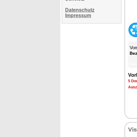
Datenschutz
Impressum
Vom
Be­
Vor­
5 Dow
Aus­z
Vi­