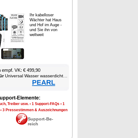
Ihr ka­bel­lo­ser
Wäch­ter hat Haus
und Hof im Au­ge -
und Sie ihn von
welt­weit
en empf. VK: € 499,90
ür
Uni­ver­sal Was­ser was­ser­dich­ter W-LAN was­ser­fest staub­dicht Smart­pho­ne
PEARL
up­port-Ele­men­te:
ch, Trei­ber usw.
•
1 Sup­port-FAQs
•
1
•
3 Pres­se­stim­men & Aus­zeich­nun­gen
Sup­port-Be­
reich