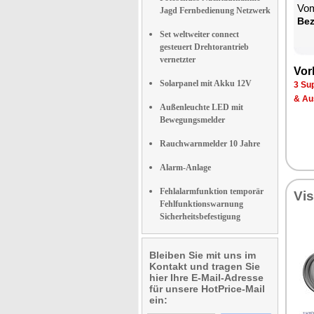
Vom
Jagd Fernbedienung Netzwerk
Be­
Set weltweiter connect
gesteuert Drehtorantrieb
vernetzter
Vor­
Solarpanel mit Akku 12V
3 Su
& Aus
Außenleuchte LED mit
Bewegungsmelder
Rauchwarnmelder 10 Jahre
Alarm-Anlage
Fehlalarmfunktion temporär
Vi­
Fehlfunktionswarnung
Sicherheitsbefestigung
Bleiben Sie mit uns im
Kontakt und tragen Sie
hier Ihre E-Mail-Adresse
für unsere HotPrice-Mail
ein: