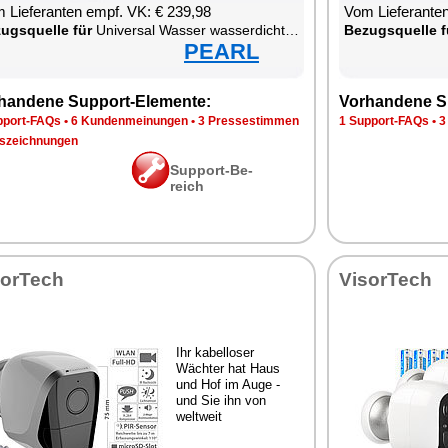
 Lie­fe­ran­ten empf. VK: € 239,98
Vom Lie­fe­ran­t
zugs­quel­le für
Uni­ver­sal Was­ser was­ser­dich­ter W-LAN was­ser­fest staub­dicht Smart­pho­ne
Be­zugs­quel­le f
PEARL
han­de­ne Sup­port-Ele­men­te:
Vor­han­de­ne S
p­port-FAQs
•
6 Kun­den­mei­nun­gen
•
3 Pres­se­stim­men
1 Sup­port-FAQs
•
3
­zeich­nun­gen
Sup­port-Be­
reich
sor­Tech
Vi­sor­Tech
Ihr ka­bel­lo­ser
Wäch­ter hat Haus
und Hof im Au­ge -
und Sie ihn von
welt­weit