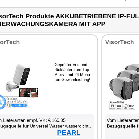
sorTech Produkte AKKUBETRIEBENE IP-FUL
BERWACHUNGSKAMERA MIT APP
sor­Tech
Vi­sor­Tech
Ge­prüf­ter Ver­sand­
rück­läu­fer zum Top-
Preis - mit 24 Mo­na­
ten Ge­währ­leis­tung!
 Lie­fe­ran­ten empf. VK: € 169,95
Vom Lie­fe­ran­t
zugs­quel­le für
Uni­ver­sal Was­ser was­ser­dich­ter W-LAN was­ser­fest staub­dicht Smart­pho­ne
Be­zugs­quel­le f
PEARL