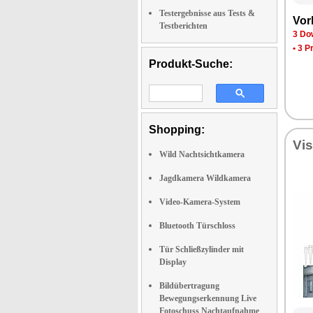
Testergebnisse aus Tests &
Vor­
Testberichten
3 Dow
•
3 P
Produkt-Suche:
Shopping:
Vi­
Wild Nachtsichtkamera
Jagdkamera Wildkamera
Video-Kamera-System
Bluetooth Türschloss
Tür Schließzylinder mit
Display
Bildübertragung
Bewegungserkennung Live
Fotoschuss Nachtaufnahme