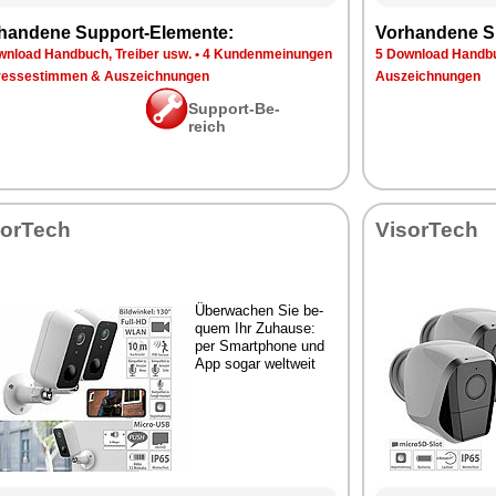
han­de­ne Sup­port-Ele­men­te:
Vor­han­de­ne S
n­load Hand­buch, Trei­ber usw.
•
4 Kun­den­mei­nun­gen
5 Down­load Hand­bu
res­se­stim­men & Aus­zeich­nun­gen
Aus­zeich­nun­gen
Sup­port-Be­
reich
sor­Tech
Vi­sor­Tech
Über­wa­chen Sie be­
quem Ihr Zu­hau­se:
per Smart­pho­ne und
App so­gar welt­weit