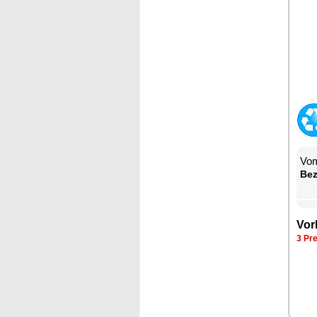
Vom
Be­
Vor­
3 Pre