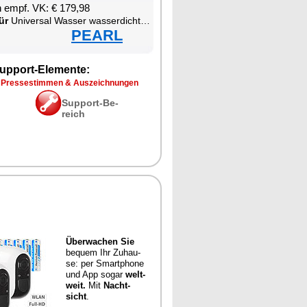
en empf. VK: € 179,98
ür
Uni­ver­sal Was­ser was­ser­dich­ter W-LAN was­ser­fest staub­dicht Smart­pho­ne
PEARL
up­port-Ele­men­te:
 Pres­se­stim­men & Aus­zeich­nun­gen
Sup­port-Be­
reich
Über­wa­chen Sie
be­quem Ihr Zu­hau­
se: per Smart­pho­ne
und App so­gar
welt­
weit.
Mit
Nacht­
sicht
.