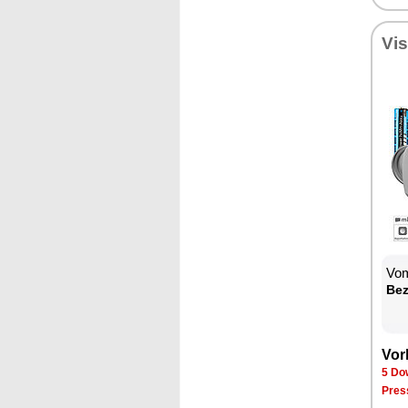
Vi­
Vom
Be­
Vor­
5 Dow
Pres­