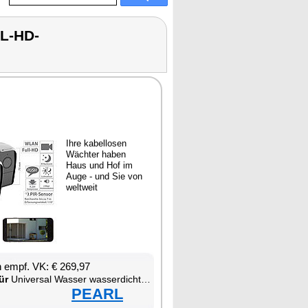
L-HD-
Ih­re ka­bel­lo­sen
Wäch­ter ha­ben
Haus und Hof im
Au­ge - und Sie von
welt­weit
en empf. VK: € 269,97
ür
Uni­ver­sal Was­ser was­ser­dich­ter W-LAN was­ser­fest staub­dicht Smart­pho­ne
PEARL