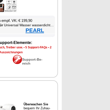
en empf. VK: € 199,90
ür
Uni­ver­sal Was­ser was­ser­dich­ter W-LAN was­ser­fest staub­dicht Smart­pho­ne
PEARL
up­port-Ele­men­te:
ch, Trei­ber usw.
•
5 Sup­port-FAQs
•
2
Aus­zeich­nun­gen
Sup­port-Be­
reich
Über­wa­chen Sie
be­quem Ihr Zu­hau­