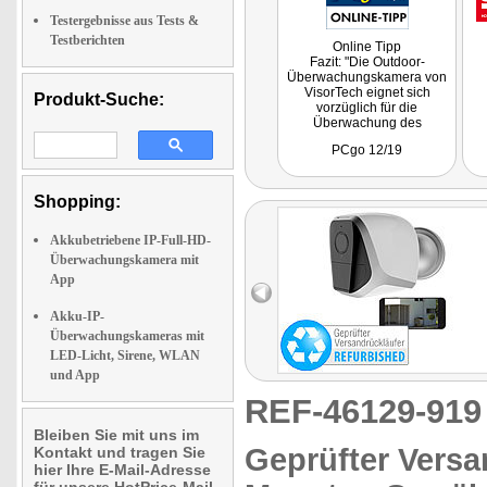
Testergebnisse aus Tests &
Testberichten
Online Tipp
Fazit: "Die Outdoor-
Überwachungskamera von
VisorTech eignet sich
Produkt-Suche:
vorzüglich für die
Überwachung des
Außenbereiches eines
PCgo 12/19
Hauses oder für Stellen
ohne direkten
Stromanschluss. Die
Einrichtung der Kamera ist
Shopping:
sehr schnell erledigt. Die
Bildqualität bei Tageslicht
Akkubetriebene IP-Full-HD-
ist ausgezeichnet."
Überwachungskamera mit
App
Akku-IP-
Überwachungskameras mit
LED-Licht, Sirene, WLAN
und App
REF-46129-91
Bleiben Sie mit uns im
Geprüfter Versa
Kontakt und tragen Sie
hier Ihre E-Mail-Adresse