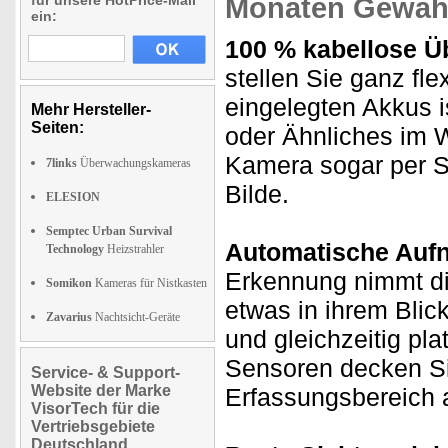
für unsere HotPrice-Mail
Monaten Gewähr
ein:
100 % kabellose 
stellen Sie ganz fle
eingelegten Akkus i
Mehr Hersteller-
Seiten:
oder Ähnliches im 
Kamera sogar per So
7links
Überwachungskameras
Bilde.
ELESION
Semptec Urban Survival
Automatische Aufn
Technology
Heizstrahler
Erkennung nimmt di
Somikon
Kameras für Nistkasten
etwas in ihrem Bli
Zavarius
Nachtsicht-Geräte
und gleichzeitig p
Sensoren decken S
Service- & Support-
Website der Marke
Erfassungsbereich 
VisorTech für die
Vertriebsgebiete
Deutschland,