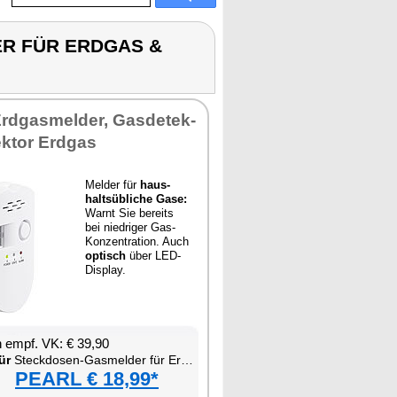
ER FÜR ERDGAS &
rd­gas­mel­der, Gas­de­tek­
ek­tor Erd­gas
Mel­der für
haus­
halts­üb­li­che Ga­se:
Warnt Sie be­reits
bei nied­ri­ger Gas-
Kon­zen­tra­ti­on. Auch
op­tisch
über LED-
Dis­play.
en empf. VK: € 39,90
ür
Steck­do­sen-Gas­mel­der für Erd­gas & Au­to­gas
PEARL € 18,99*