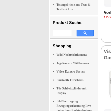
Testergebnisse aus Tests &
Testberichten
Vor­
1 Dow
Produkt-Suche:
Shopping:
Vi­
Wild Nachtsichtkamera
Gas
Jagdkamera Wildkamera
Video-Kamera-System
Bluetooth Türschloss
Tür Schließzylinder mit
Display
Bildübertragung
Bewegungserkennung Live
Fotoschuss Nachtaufnahme