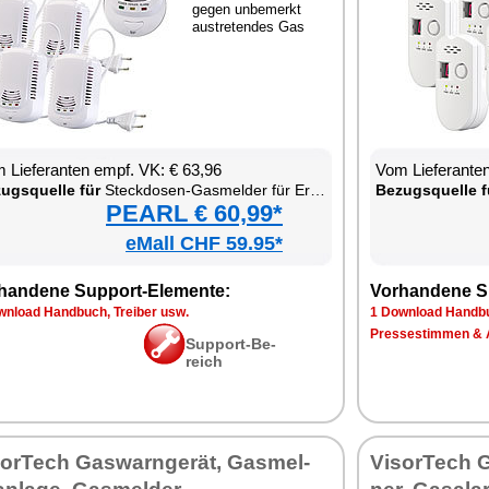
ge­gen un­be­merkt
aus­tre­ten­des Gas
 Lie­fe­ran­ten empf. VK: € 63,96
Vom Lie­fe­ran­t
zugs­quel­le für
Steck­do­sen-Gas­mel­der für Erd­gas & Au­to­gas
Be­zugs­quel­le f
PEARL € 60,99*
eMall CHF 59.95*
han­de­ne Sup­port-Ele­men­te:
Vor­han­de­ne S
n­load Hand­buch, Trei­ber usw.
1 Down­load Hand­bu
Pres­se­stim­men & 
Sup­port-Be­
reich
sor­Tech Gas­warn­ge­rät, Gas­mel­
Vi­sor­Tech G