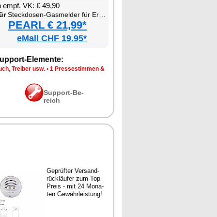
en empf. VK: € 49,90
ür
Steck­do­sen-Gas­mel­der für Erd­gas & Au­to­gas
PEARL € 21,99*
eMall CHF 19.95*
up­port-Ele­men­te:
ch, Trei­ber usw.
•
1 Pres­se­stim­men &
Sup­port-Be­
reich
Ge­prüf­ter Ver­sand­
rück­läu­fer zum Top-
Preis - mit 24 Mo­na­
ten Ge­währ­leis­tung!