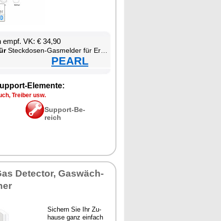
en empf. VK: € 34,90
ür
Steck­do­sen-Gas­mel­der für Erd­gas & Au­to­gas
PEARL
up­port-Ele­men­te:
ch, Trei­ber usw.
Sup­port-Be­
reich
Gas De­tec­tor, Gas­wäch­
ner
Si­chern Sie Ihr Zu­
hau­se ganz ein­fach