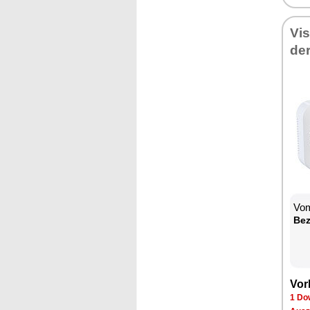
Vi­
der
Vom
Be­
Vor­
1 Dow