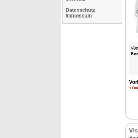
Datenschutz
Impressum
Vom
Be­
Vor­
1 Dow
Vi­