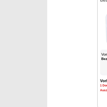
de­
Vom
Be­
Vor­
1 Dow
Aus­z