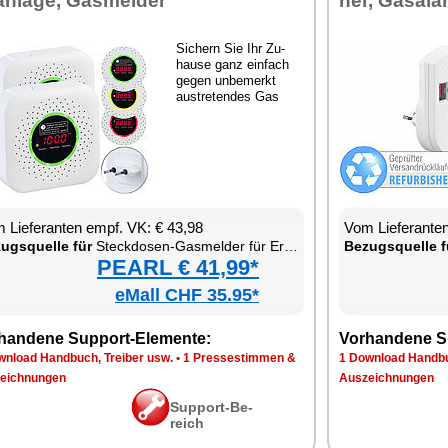
an­la­ge, Gas­mel­der
ner, Gas­ala
Si­chern Sie Ihr Zu­
hau­se ganz ein­fach
ge­gen un­be­merkt
aus­tre­ten­des Gas
 Lie­fe­ran­ten empf. VK: € 43,98
Vom Lie­fe­ran­t
zugs­quel­le für
Steck­do­sen-Gas­mel­der für Erd­gas & Au­to­gas
Be­zugs­quel­le f
PEARL € 41,99*
eMall CHF 35.95*
han­de­ne Sup­port-Ele­men­te:
Vor­han­de­ne S
n­load Hand­buch, Trei­ber usw.
•
1 Pres­se­stim­men &
1 Down­load Hand­bu
eich­nun­gen
Aus­zeich­nun­gen
Sup­port-Be­
reich