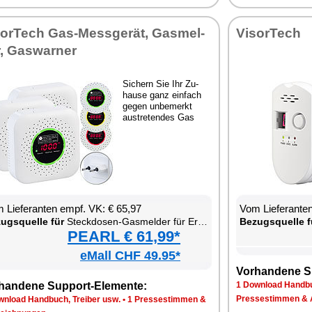
sor­Tech Gas-Mess­ge­rät, Gas­mel­
Vi­sor­Tech
, Gas­war­ner
Si­chern Sie Ihr Zu­
hau­se ganz ein­fach
ge­gen un­be­merkt
aus­tre­ten­des Gas
 Lie­fe­ran­ten empf. VK: € 65,97
Vom Lie­fe­ran­t
zugs­quel­le für
Steck­do­sen-Gas­mel­der für Erd­gas & Au­to­gas
Be­zugs­quel­le f
PEARL € 61,99*
eMall CHF 49.95*
Vor­han­de­ne S
han­de­ne Sup­port-Ele­men­te:
1 Down­load Hand­bu
Pres­se­stim­men & 
n­load Hand­buch, Trei­ber usw.
•
1 Pres­se­stim­men &