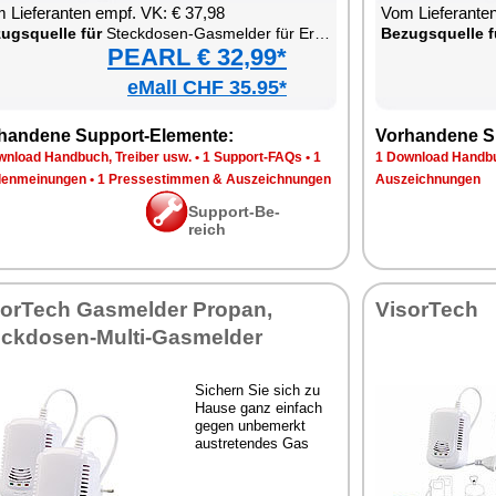
 Lie­fe­ran­ten empf. VK: € 37,98
Vom Lie­fe­ran­t
zugs­quel­le für
Steck­do­sen-Gas­mel­der für Erd­gas & Au­to­gas
Be­zugs­quel­le f
PEARL € 32,99*
eMall CHF 35.95*
han­de­ne Sup­port-Ele­men­te:
Vor­han­de­ne S
n­load Hand­buch, Trei­ber usw.
•
1 Sup­port-FAQs
•
1
1 Down­load Hand­bu
en­mei­nun­gen
•
1 Pres­se­stim­men & Aus­zeich­nun­gen
Aus­zeich­nun­gen
Sup­port-Be­
reich
sor­Tech Gas­mel­der Pro­pan,
Vi­sor­Tech
ck­do­sen-Mul­ti-Gas­mel­der
Si­chern Sie sich zu
Hau­se ganz ein­fach
ge­gen un­be­merkt
aus­tre­ten­des Gas