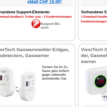
eMall CHF 15.95*
han­de­ne Sup­port-Ele­men­te:
Vor­han­de­ne S
n­load Hand­buch, Trei­ber usw.
•
3 Kun­den­mei­nun­gen
1 Down­load Hand­bu
Kun­den­mei­nun­gen
Sup­port-Be­
reich
sor­Tech Gas­warn­mel­der Erd­gas,
Vi­sor­Tech 
­de­tec­tors, Gas­war­ner
der, Gas­mel
war­ner
Si­chern Sie Ihr Zu­
hau­se ganz ein­fach
ge­gen un­be­merkt
aus­tre­ten­des Gas