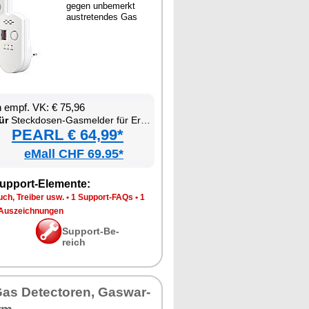
ge­gen un­be­merkt
aus­tre­ten­des Gas
en empf. VK: € 75,96
ür
Steck­do­sen-Gas­mel­der für Erd­gas & Au­to­gas
PEARL € 64,99*
eMall CHF 69.95*
up­port-Ele­men­te:
ch, Trei­ber usw.
•
1 Sup­port-FAQs
•
1
Aus­zeich­nun­gen
Sup­port-Be­
reich
as De­tec­to­ren, Gas­war­