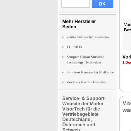
Mehr Hersteller-
Vom
Seiten:
Be­
7links
Überwachungskameras
ELESION
Vor­
Semptec Urban Survival
Technology
Heizstrahler
1 Dow
Somikon
Kameras für Nistkasten
Zavarius
Nachtsicht-Geräte
Service- & Support-
Vi­
Website der Marke
VisorTech für die
war
Vertriebsgebiete
Deutschland,
Österreich und
Schweiz