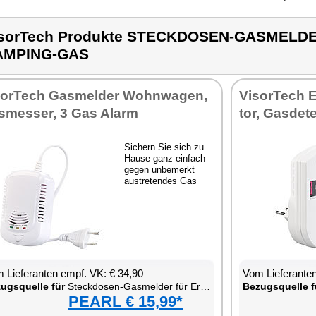
isorTech Produkte STECKDOSEN-GASMELD
AMPING-GAS
sor­Tech Gas­mel­der Wohn­wa­gen,
Vi­sor­Tech E
­mes­ser, 3 Gas Alarm
tor, Gas­de­t
Si­chern Sie sich zu
Hau­se ganz ein­fach
ge­gen un­be­merkt
aus­tre­ten­des Gas
 Lie­fe­ran­ten empf. VK: € 34,90
Vom Lie­fe­ran­t
zugs­quel­le für
Steck­do­sen-Gas­mel­der für Erd­gas & Au­to­gas
Be­zugs­quel­le f
PEARL € 15,99*