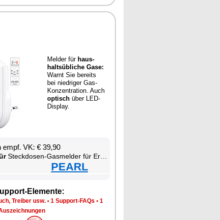
Mel­der für
haus­
halts­üb­li­che Ga­se:
Warnt Sie be­reits
bei nied­ri­ger Gas-
Kon­zen­tra­ti­on. Auch
op­tisch
über LED-
Dis­play.
en empf. VK: € 39,90
ür
Steck­do­sen-Gas­mel­der für Erd­gas & Au­to­gas
PEARL
up­port-Ele­men­te:
ch, Trei­ber usw.
•
1 Sup­port-FAQs
•
1
Aus­zeich­nun­gen