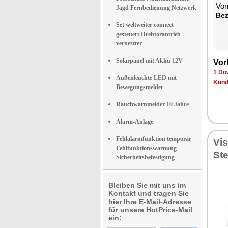
Vom
Jagd Fernbedienung Netzwerk
Be­
Set weltweiter connect
gesteuert Drehtorantrieb
vernetzter
Solarpanel mit Akku 12V
Vor­
1 Dow
Außenleuchte LED mit
Kun­d
Bewegungsmelder
Rauchwarnmelder 10 Jahre
Alarm-Anlage
Fehlalarmfunktion temporär
Vi­
Fehlfunktionswarnung
Ste
Sicherheitsbefestigung
Bleiben Sie mit uns im
Kontakt und tragen Sie
hier Ihre E-Mail-Adresse
für unsere HotPrice-Mail
ein: