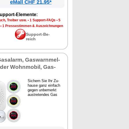
eMall CHF 21.95*
up­port-Ele­men­te:
ch, Trei­ber usw.
•
1 Sup­port-FAQs
•
5
•
1 Pres­se­stim­men & Aus­zeich­nun­gen
Sup­port-Be­
reich
Gas­alarm, Gas­warn­mel­
­der Wohn­mo­bil, Gas­
Si­chern Sie Ihr Zu­
hau­se ganz ein­fach
ge­gen un­be­merkt
aus­tre­ten­des Gas