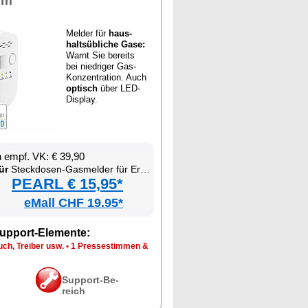
rm
Mel­der für
haus­
halts­üb­li­che Ga­se:
Warnt Sie be­reits
bei nied­ri­ger Gas-
Kon­zen­tra­ti­on. Auch
op­tisch
über LED-
Dis­play.
en empf. VK: € 39,90
ür
Steck­do­sen-Gas­mel­der für Erd­gas & Au­to­gas
PEARL € 15,95*
eMall CHF 19.95*
up­port-Ele­men­te:
ch, Trei­ber usw.
•
1 Pres­se­stim­men &
Sup­port-Be­
reich