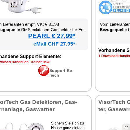
 Lie­fe­ran­ten empf. VK: € 31,98
Vom Lie­fe­ran­t
zugs­quel­le für
Steck­do­sen-Gas­mel­der für Erd­gas & Au­to­gas
Be­zugs­quel­le f
PEARL € 27,99*
eMall CHF 27.95*
Vor­han­de­ne S
han­de­ne Sup­port-Ele­men­te:
1 Down­load Hand­bu
n­load Hand­buch, Trei­ber usw.
Sup­port-Be­
reich
sor­Tech Gas De­tek­to­ren, Gas­
Vi­sor­Tech 
n­an­la­ge, Gas­war­ner
ter, Gas­war­
Si­chern Sie sich zu
Hau­se ganz ein­fach