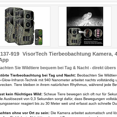
PIR-Sensor mit 90°-Winkel
Zeitrafferfunktion so
löst in 0,3 Sekunden aus.
No-Glow-Infrarottech
Aufnahmen bis 90
unauffällige
Sekunden, Serienbilder und
Nachtaufnahme
Time-Lapse lassen sich
flexibel einstellen."
7137-919
VisorTech Tierbeobachtung Kamera,
 App
chten Sie Wildtiere bequem bei Tag & Nacht - direkt über
törte Tierbeobachtung bei Tag und Nacht:
Beobachten Sie Wildtier
-Glow-Infrarot-Technik mit 940 Nanometer arbeitet nachts vollständig u
recken. Tiere bleiben in ihrem natürlichen Rhythmus, während jede Be
sst kein flüchtiges Wild:
Scheue Tiere bewegen sich oft nur für Seku
le Auslösezeit von 0,3 Sekunden sorgt dafür, dass Bewegungen vollstän
ngssensor reagiert bis zu 30 Meter weit und erfasst auch schnelle D
chten ohne vor Ort zu sein:
Die Kamera arbeitet automatisch und lö