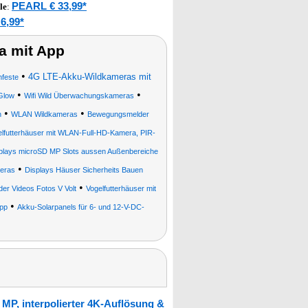
PEARL € 33,99*
le
:
6,99*
 mit App
•
4G LTE-Akku-Wildkameras mit
nfeste
•
•
-Glow
Wifi Wild Überwachungskameras
•
•
n
WLAN Wildkameras
Bewegungsmelder
elfutterhäuser mit WLAN-Full-HD-Kamera, PIR-
displays microSD MP Slots aussen Außenbereiche
•
eras
Displays Häuser Sicherheits Bauen
•
der Videos Fotos V Volt
Vogelfutterhäuser mit
•
pp
Akku-Solarpanels für 6- und 12-V-DC-
MP, interpolierter 4K-Auflösung &