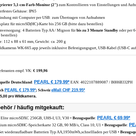
grierter 5,1-cm-Farb-Monitor (2")
zum Kontrollieren von Einstellungen und Auf
erfestes Gehäuse: IP65
indung mit Computer per USB: zum Übertragen von Aufnahmen
kplatz für microSD(HC)-Karte bis 256 GB (bitte dazu bestellen)
mversorgung: 4 Batterien Typ AA / Mignon für
bis zu 3 Monate Standby
oder per 6-
 bestellen)
: 112 x 88 x 61 mm, Gewicht: ca. 200 g
ldkameras WK-665.app jeweils inklusive Befestigungsgurt, USB-Kabel (USB-C au
eferanten empf. VK:
€ 199,96
PEARL € 179,99*
quelle
Deutschland
:
EAN:
4022107889087
/
B0H6B332PH
PEARL € 179,99*
eMall CHF 219.95*
ich
;
Schweiz
45,00 pro Wildkamera.
ehör / häufig mitgekauft:
PEARL € 69,99*
Elite microSDXC 256GB, UHS-I, U3, V30 •
Bezugsquelle
:
PE
ium microSDHC-Speicherkarte 32 GB, 90 MB/s, Class 10, U1 •
Bezugsquelle
:
Set wiederaufladbare Batterien Typ AA,1950mWh,schnellladen per USB •
Bezugsqu