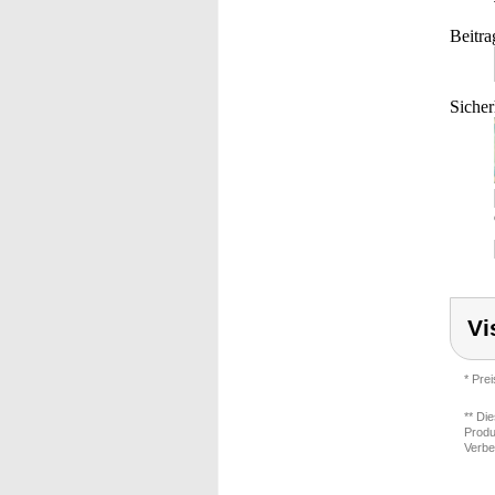
Beitra
Sicher
Vi
* Pre
** Di
Produ
Verbe