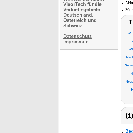
Akku
VisorTech für die
Vertriebsgebiete
20er
Deutschland,
Österreich und
T
Schweiz
WLA
Datenschutz
Impressum
Wi
Nach
Senso
d
Neub
F
(1
Bed