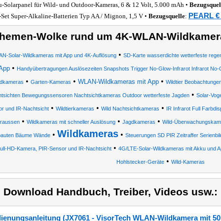
-Solarpanel für Wild- und Outdoor-Kameras, 6 & 12 Volt, 5.000 mAh •
Bezugsquel
PEARL € 
-Set Super-Alkaline-Batterien Typ AA / Mignon, 1,5 V •
Bezugsquelle
:
hemen-Wolke rund um 4K-WLAN-Wildkamera
•
N-Solar-Wildkameras mit App und 4K-Auflösung
SD-Karte wasserdichte wetterfeste rege
•
App
Handyübertragungen Auslösezeiten Snapshots Trigger No-Glow-Infrarot Infrarot No
•
•
•
WLAN-Wildkameras mit App
ldkameras
Garten-Kameras
Wildtier Beobachtunge
•
tsichten Bewegungssensoren Nachtsichtkameras Outdoor wetterfeste Jagden
Solar-Vog
•
•
•
r und IR-Nachtsicht
Wildtierkameras
Wild Nachtsichtkameras
IR Infrarot Full Farb
•
•
•
raussen
Wildkameras mit schneller Auslösung
Jagdkameras
Wild-Überwachungskam
Wildkameras
•
•
auten Bäume Wände
Steuerungen SD PIR Zeitraffer Serienbil
•
ull-HD-Kamera, PIR-Sensor und IR-Nachtsicht
4G/LTE-Solar-Wildkameras mit Akku und A
•
Hohlstecker-Geräte
Wild-Kameras
) Download Handbuch, Treiber, Videos usw.:
ienungsanleitung (JX7061 - VisorTech WLAN-Wildkamera mit 50 