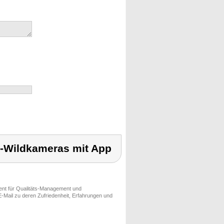
-Wildkameras mit App
ment für Qualitäts-Management und
-Mail zu deren Zufriedenheit, Erfahrungen und