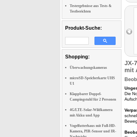
Testergebnisse aus Tests &
Testberichten
Produkt-Suche:
Shopping:
JX-
Überwachungskameras
mit
microSD-Speicherkarte UHS
Beoba
U1
Unges
Die No
Klappbarer Doppel-
Aufsch
Campingstuhl für 2 Personen
4G/LTE-Solar-Wildkamera
Verpa
mit Akku und App
schnel
Bewegu
Vogelfutterhaus mit Full-HD-
Kamera, PIR-Sensor und IR-
Beoba
Nachtsicht