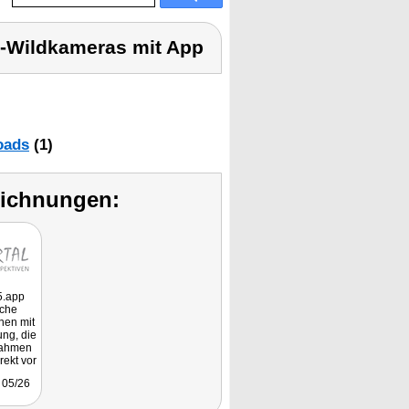
-Wildkameras mit App
oads
(1)
eichnungen:
5.app
sche
nen mit
ng, die
fnahmen
rekt vor
one
05/26
kommen
it, eine