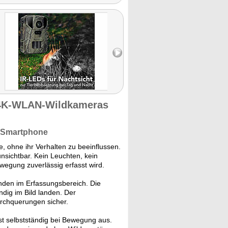
wie die
nik für
n."
 4K-WLAN-Wildkameras
s Smartphone
e, ohne ihr Verhalten zu beeinflussen.
nsichtbar. Kein Leuchten, kein
wegung zuverlässig erfasst wird.
nden im Erfassungsbereich. Die
dig im Bild landen. Der
urchquerungen sicher.
st selbstständig bei Bewegung aus.