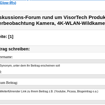
Glow-IRs)
skussions-Forum rund um VisorTech Produk
erbeobachtung Kamera, 4K-WLAN-Wildkamer
ite: [1]
trag schreiben:
zername:
Synonym, unter dem Ihr Beitrag erscheinen soll
l:
um Beitrag:
Weiterführender Link zu Ihrem Beitrag z.B. (Youtube, Picasa, Blogeintrag o.a.)