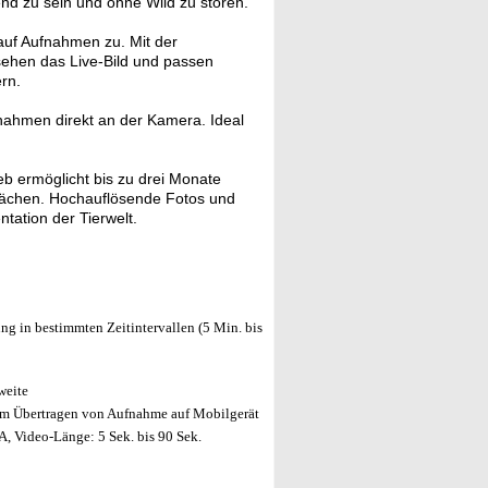
nd zu sein und ohne Wild zu stören.
auf Aufnahmen zu. Mit der
sehen das Live-Bild und passen
rn.
fnahmen direkt an der Kamera. Ideal
eb ermöglicht bis zu drei Monate
flächen. Hochauflösende Fotos und
tation der Tierwelt.
in bestimmten Zeitintervallen (5 Min. bis
weite
um Übertragen von Aufnahme auf Mobilgerät
A, Video-Länge: 5 Sek. bis 90 Sek.