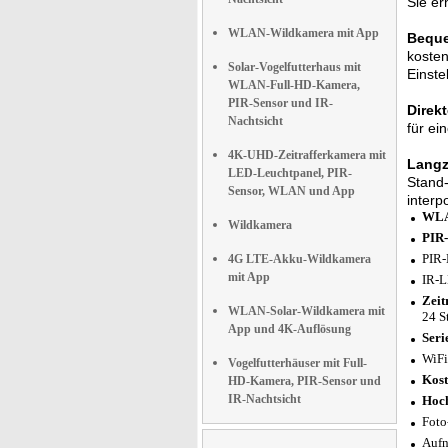
Sie er
WLAN-Wildkamera mit App
Beque
kosten
Solar-Vogelfutterhaus mit
Einste
WLAN-Full-HD-Kamera,
PIR-Sensor und IR-
Direkt
Nachtsicht
für ei
4K-UHD-Zeitrafferkamera mit
Langz
LED-Leuchtpanel, PIR-
Stand-
Sensor, WLAN und App
interp
WLA
Wildkamera
PIR
PIR-
4G LTE-Akku-Wildkamera
mit App
IR-L
Zeit
WLAN-Solar-Wildkamera mit
24 S
App und 4K-Auflösung
Seri
WiFi
Vogelfutterhäuser mit Full-
Kost
HD-Kamera, PIR-Sensor und
IR-Nachtsicht
Hoch
Foto-
Aufn