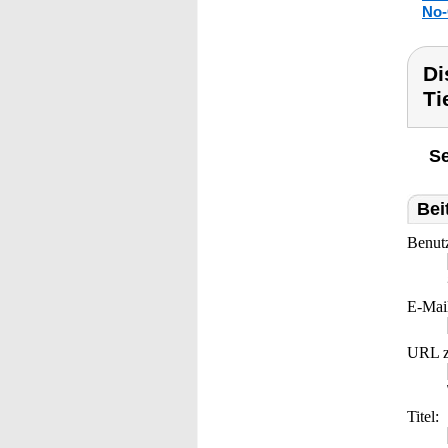
No-
Di
Ti
Se
Bei
Benut
E-Mai
URL z
Titel: