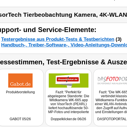
sorTech Tierbeobachtung Kamera, 4K-WLAN
pport- und Service-Elemente:
Testergebnisse aus Produkt-Tests & Testberichten
(3)
Handbuch-, Treiber-Software-, Video-Anleitungs-Downl
ressestimmen, Test-Ergebnisse & Ausz
Produktvorstellung
Fazit: "Perfekt für
Fazit: "Die WK-66
abgelegene Standorte: Die
verbindet klassi
Wildkamera WK-665.app
Wildkamera-Funktio
von VisorTech (PEARL)
einer WLAN-Anbindu
liefert hochauflösende 50-
den Zugriff auf Au
MP-Fotos und interpolierte
und Einstellungen di
4K-Videos. No-Glow-IR-
Ort per Smartph
GABOT 05/26
Doppelklicker.de 06/26
DASFOTOPORTAL 
LEDs garantieren
ermöglicht. Hinzu 
unsichtbare Nachtsicht, der
eine kurze Auslöseze