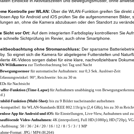
halten Einblicke in Aktivitätszeiten und Bewegungsmuster, ohne anwese
me Kontrolle per WLAN:
Über die WLAN-Funktion greifen Sie direkt 
losen App für Android und iOS prüfen Sie die aufgenommenen Bilder, 
llungen an, ohne die Kamera abzubauen oder den Standort zu verände
e Sicht vor Ort:
Auf dem integrierten Farbdisplay kontrollieren Sie Au
ne schnelle Sichtprüfung im Revier, auch ohne Smartphone.
eitbeobachtung ohne Stromanschluss:
Der sparsame Batteriebetri
by. So eignet sich die Kamera für abgelegene Futterstellen und Natur
olierte 4K-Videos sorgen dabei für eine klare, nachvollziehbare Dokumen
N-Wildkamera
zur Tierbeobachtung bei Tag und Nacht
-Bewegungssensor
für automatische Aufnahmen: nur 0,3 Sek. Auslöser-Zeit
Erfassungswinkel: 90°, Reichweite: bis zu 30 m
EDs für Nachtsicht
raffer-Funktion (Time-Lapse)
für Aufnahmen unabhängig von Bewegungserkennung 
td.)
enbild-Funktion (Multi-Shot):
bis zu 9 Bilder nacheinander aufnehmen
-kompatibel: für WLAN-Standards IEEE 802.11b/g/n (2,4 GHz), bis zu 30 m Reich
enlose App für Android und iOS:
für Einstellungen, Live-View, Aufnahmen und z
auflösende Video-Aufnahmen:
4K (interpoliert), Full HD (1080p), HD (720p), VG
Auflösung: 50 / 36 / 24 / 20 / 16 / 12 / 8 / 5 / 3 / 1 MP
ahme-Format: JPG / MP4 (H.264)