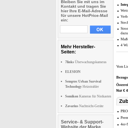
Bleiben Sie mit uns im
Inte
Kontakt und tragen Sie
Wett
hier Ihre E-Mail-Adresse
für unsere HotPrice-Mail
Verb
ein:
Stec
Stro
dazu
Maße
4 Wi
Mehr Hersteller-
Seiten:
7links
Überwachungskameras
Vom Li
ELESION
Bezugs
Semptec Urban Survival
Österre
Technology
Heizstrahler
Nur € 
Somikon
Kameras für Nistkasten
Zub
Zavarius
Nachtsicht-Geräte
PRO 
Prem
Service- & Support-
4er-
Website der Marke