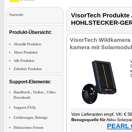
VisorTech Produkt
Startseite
HOHLSTECKER-GE
Produkt-Übersicht:
Vi­sor­Tech Wild­ka­me­ra 
Aktuelle Produkte
ka­me­ra mit So­lar­mo­du
Ältere Produkte
Alle Produkte
V
G
Zubehör Produkte
e
S
Support-Elemente:
Handbuch-, Treiber-, Video-
Downloads
Support-FAQs
Vom Lie­fe­ran­ten empf. VK: € 5
Erfahrungen, Beiträge
Be­zugs­quel­le für
Ak­ku-So­lar­pa­nel für 
PEARL €
Diskussions-Forum