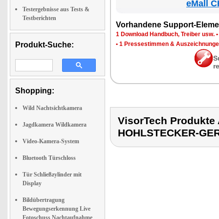
eMall C
Testergebnisse aus Tests &
Testberichten
Vor­han­de­ne Sup­port-Ele­me
1 Down­load Hand­buch, Trei­ber usw.
Produkt-Suche:
•
1 Pres­se­stim­men & Aus­zeich­nun­g
S
r
Shopping:
Wild Nachtsichtkamera
VisorTech Produkt
Jagdkamera Wildkamera
HOHLSTECKER-GE
Video-Kamera-System
Bluetooth Türschloss
Tür Schließzylinder mit
Display
Bildübertragung
Bewegungserkennung Live
Fotoschuss Nachtaufnahme