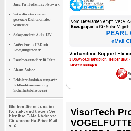
Jagd Fernbedienung Netzwerk
Set weltweiter connect
gesteuert Drehtorantrieb
Vom Lie­fe­ran­ten empf. VK: € 2
vernetzter
Be­zugs­quel­le für
So­lar-Vo­gel­fut­ter­haus mit WLAN-Full
PEARL €
Solarpanel mit Akku 12V
eMall C
Außenleuchte LED mit
Bewegungsmelder
Vor­han­de­ne Sup­port-Ele­me
1 Down­load Hand­buch, Trei­ber usw.
Rauchwarnmelder 10 Jahre
Aus­zeich­nun­gen
Alarm-Anlage
S
r
Fehlalarmfunktion temporär
Fehlfunktionswarnung
Sicherheitsbefestigung
Bleiben Sie mit uns im
VisorTech P
Kontakt und tragen Sie
hier Ihre E-Mail-Adresse
VOGELFUTTE
für unsere HotPrice-Mail
ein: