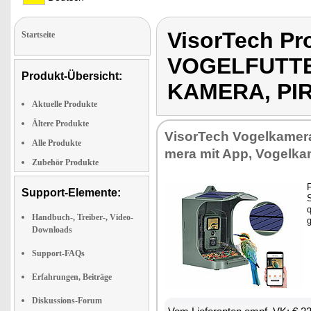
VisorTech P
Startseite
VOGELFUTTE
Produkt-Übersicht:
KAMERA, PI
Aktuelle Produkte
Ältere Produkte
Vi­sor­Tech Vo­gel­ka­me­r
Alle Produkte
me­ra mit App, Vo­gel­k
Zubehör Produkte
F
Support-Elemente:
S
q
Handbuch-, Treiber-, Video-
g
Downloads
Support-FAQs
Erfahrungen, Beiträge
Diskussions-Forum