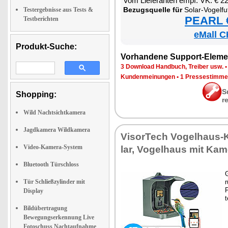
Vom Lie­fe­ran­ten empf. VK: € 2
Be­zugs­quel­le für
So­lar-Vo­gel­fut­ter­haus mit WLAN-Full
Testergebnisse aus Tests &
PEARL €
Testberichten
eMall C
Produkt-Suche:
Vor­han­de­ne Sup­port-Ele­me
3 Down­load Hand­buch, Trei­ber usw.
Kun­den­mei­nun­gen
•
1 Pres­se­stim­m
S
Shopping:
r
Wild Nachtsichtkamera
Jagdkamera Wildkamera
Vi­sor­Tech Vo­gel­haus-
Video-Kamera-System
lar, Vo­gel­haus mit Ka­
Bluetooth Türschloss
G
Tür Schließzylinder mit
r
P
Display
t
Bildübertragung
Bewegungserkennung Live
Fotoschuss Nachtaufnahme