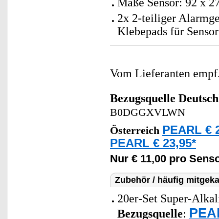
Maße Sensor: 92 x 2
2x 2-teiliger Alarmg
Klebepads für Sensor
Vom Lieferanten emp
Bezugsquelle
Deutsch
B0DGGXVLWN
PEARL € 2
Österreich
PEARL € 23,95*
Nur € 11,00 pro Senso
Zubehör / häufig mitgeka
20er-Set Super-Alkal
PEAR
Bezugsquelle
: