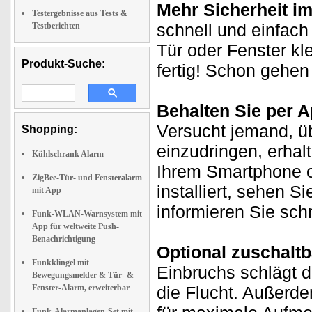
Mehr Sicherheit 
Testergebnisse aus Tests &
schnell und einfach
Testberichten
Tür oder Fenster k
Produkt-Suche:
fertig! Schon gehe
Behalten Sie per A
Versucht jemand, üb
Shopping:
einzudringen, erhal
Kühlschrank Alarm
Ihrem Smartphone o
ZigBee-Tür- und Fensteralarm
installiert, sehen 
mit App
informieren Sie sch
Funk-WLAN-Warnsystem mit
App für weltweite Push-
Benachrichtigung
Optional zuschaltb
Funkklingel mit
Einbruchs schlägt d
Bewegungsmelder & Tür- &
Fenster-Alarm, erweiterbar
die Flucht. Außerde
Funk-Alarmanlagen-Set mit