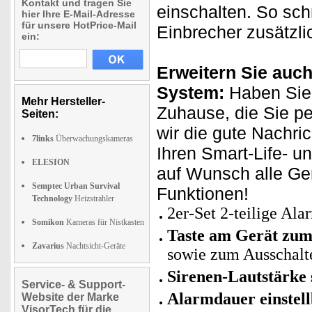
Kontakt und tragen Sie
einschalten. So sch
hier Ihre E-Mail-Adresse
für unsere HotPrice-Mail
Einbrecher zusätzli
ein:
Erweitern Sie auch
System:
Haben Sie 
Mehr Hersteller-
Zuhause, die Sie p
Seiten:
wir die gute Nachri
7links
Überwachungskameras
Ihren Smart-Life- u
ELESION
auf Wunsch alle Ge
Semptec Urban Survival
Funktionen!
Technology
Heizstrahler
2er-Set 2-teilige Al
Somikon
Kameras für Nistkasten
Taste am Gerät zum
Zavarius
Nachtsicht-Geräte
sowie zum Ausschalt
Sirenen-Lautstärke s
Service- & Support-
Alarmdauer einstel
Website der Marke
VisorTech für die