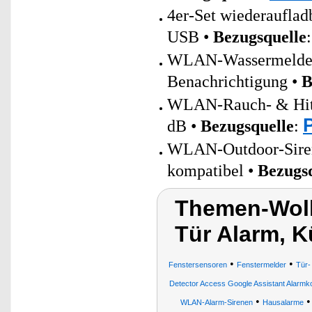
4er-Set wiederaufla
USB •
Bezugsquelle
WLAN-Wassermelder 
Benachrichtigung •
B
WLAN-Rauch- & Hitz
dB •
Bezugsquelle
:
WLAN-Outdoor-Sirene
kompatibel •
Bezugs
Themen-Wolk
Tür Alarm, 
•
•
Fenstersensoren
Fenstermelder
Tür-
Detector Access Google Assistant Alarmk
•
WLAN-Alarm-Sirenen
Hausalarme