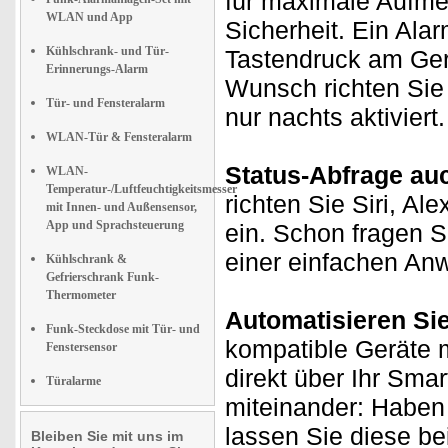
für maximale Aufmer
WLAN und App
Sicherheit. Ein Ala
Kühlschrank- und Tür-
Tastendruck am Ger
Erinnerungs-Alarm
Wunsch richten Sie 
Tür- und Fensteralarm
nur nachts aktiviert.
WLAN-Tür & Fensteralarm
Status-Abfrage au
WLAN-
Temperatur-/Luftfeuchtigkeitsmesser
richten Sie Siri, Al
mit Innen- und Außensensor,
App und Sprachsteuerung
ein. Schon fragen S
einer einfachen An
Kühlschrank &
Gefrierschrank Funk-
Thermometer
Automatisieren Si
Funk-Steckdose mit Tür- und
kompatible Geräte m
Fenstersensor
direkt über Ihr Sma
Türalarme
miteinander: Haben 
lassen Sie diese b
Bleiben Sie mit uns im