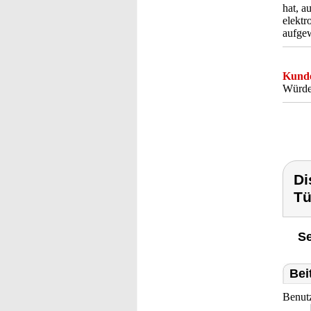
hat, a
elektr
aufgew
Kunde
Würde 
Di
Tü
Se
Bei
Benut