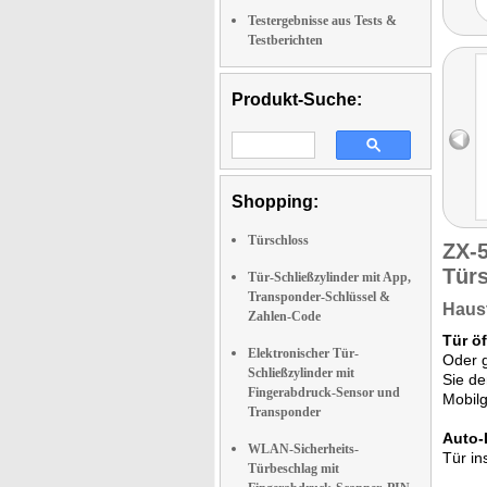
Testergebnisse aus Tests &
Testberichten
Produkt-Suche:
Shopping:
Türschloss
ZX-
Tür
Tür-Schließzylinder mit App,
Transponder-Schlüssel &
Haust
Zahlen-Code
Tür ö
Elektronischer Tür-
Oder g
Schließzylinder mit
Sie de
Fingerabdruck-Sensor und
Mobilg
Transponder
Auto-
WLAN-Sicherheits-
Tür in
Türbeschlag mit