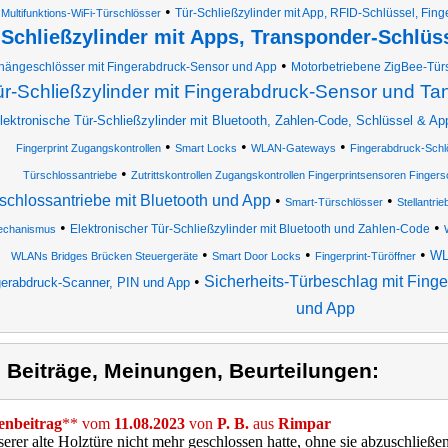
•
Tür-Schließzylinder mit App, RFID-Schlüssel, Fi
Multifunktions-WiFi-Türschlösser
Schließzylinder mit Apps, Transponder-Schlüs
•
hängeschlösser mit Fingerabdruck-Sensor und App
Motorbetriebene ZigBee-Türs
r-Schließzylinder mit Fingerabdruck-Sensor und T
lektronische Tür-Schließzylinder mit Bluetooth, Zahlen-Code, Schlüssel & Ap
•
•
•
Fingerprint Zugangskontrollen
Smart Locks
WLAN-Gateways
Fingerabdruck-Schl
•
Türschlossantriebe
Zutrittskontrollen Zugangskontrollen Fingerprintsensoren Finger
schlossantriebe mit Bluetooth und App
•
•
Smart-Türschlösser
Stellantr
•
•
Elektronischer Tür-Schließzylinder mit Bluetooth und Zahlen-Code
chanismus
•
•
•
WL
WLANs Bridges Brücken Steuergeräte
Smart Door Locks
Fingerprint-Türöffner
•
Sicherheits-Türbeschlag mit Fing
gerabdruck-Scanner, PIN und App
und App
) Beiträge, Meinungen, Beurteilungen:
nbeitrag
** vom
11.08.2023
von
P. B.
aus
Rimpar
erer alte Holztüre nicht mehr geschlossen hatte, ohne sie abzuschließe