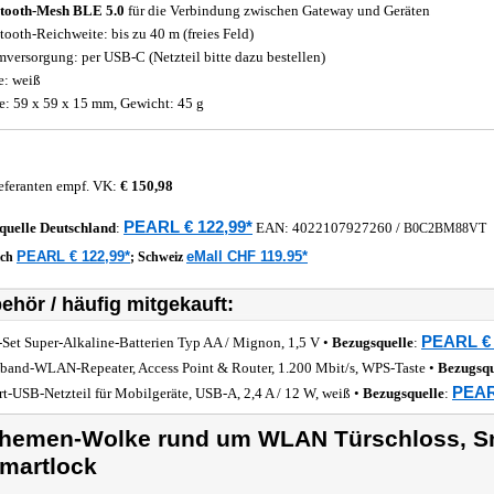
tooth-Mesh BLE 5.0
für die Verbindung zwischen Gateway und Geräten
tooth-Reichweite: bis zu 40 m (freies Feld)
mversorgung: per USB-C (Netzteil bitte dazu bestellen)
e: weiß
: 59 x 59 x 15 mm, Gewicht: 45 g
eferanten empf. VK:
€ 150,98
PEARL € 122,99*
quelle
Deutschland
:
EAN:
4022107927260
/
B0C2BM88VT
PEARL € 122,99*
eMall CHF 119.95*
ich
;
Schweiz
ehör / häufig mitgekauft:
PEARL € 
-Set Super-Alkaline-Batterien Typ AA / Mignon, 1,5 V •
Bezugsquelle
:
band-WLAN-Repeater, Access Point & Router, 1.200 Mbit/s, WPS-Taste •
Bezugsqu
PEAR
rt-USB-Netzteil für Mobilgeräte, USB-A, 2,4 A / 12 W, weiß •
Bezugsquelle
:
hemen-Wolke rund um WLAN Türschloss, Sm
martlock