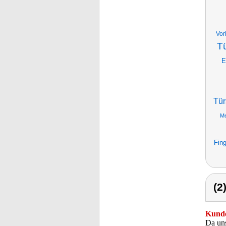
Vor
Tü
E
Tür
Me
Fin
(2
Kunde
Da uns