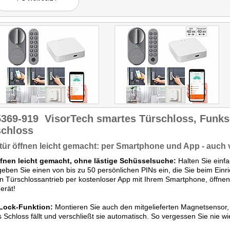
voraussetzen, lässt sich das
Pearl-Modell gleich mit drei
Apps betreiben: Elesion,
Smartlife und Tuya."
Getestet wurde ZX-5330.
5369-919
VisorTech smartes Türschloss, Funk
schloss
ür öffnen leicht gemacht: per Smartphone und App - auch 
ffnen leicht gemacht, ohne lästige Schüsselsuche:
Halten Sie einfa
eben Sie einen von bis zu 50 persönlichen PINs ein, die Sie beim Einr
n Türschlossantrieb per kostenloser App mit Ihrem Smartphone, öffnen 
erät!
Lock-Funktion:
Montieren Sie auch den mitgelieferten Magnetsensor, 
s Schloss fällt und verschließt sie automatisch. So vergessen Sie nie w