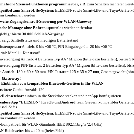
matische Szenen-Funktionen programmierbar,
z.B. zum Schalten mehrerer Geräte
atibel zum Smart-Life-System:
ELESION- sowie Smart-Life- und Tuya-Geräte k
em kombiniert werden
weite Zugangskontroll-Steuerung per WLAN-Gateway
ache Montage ohne Bohren:
spurenlos wieder entfernbar
lebig: bis zu 30.000 Schließ-Vorgänge
 zeigt Schließstatus und niedrigen Batteriestand
itstemperatur Antrieb: 0 bis +50 °C, PIN-Eingabegerät: -20 bis +50 °C
rial: Metall + Kunststoff
mversorgung Antrieb: 4 Batterien Typ AA / Mignon (bitte dazu bestellen), bis zu 5
mversorgung PIN-Tastatur: 2 Batterien Typ AA / Mignon (bitte dazu bestellen), bis 
 Antrieb: 130 x 60 x 50 mm, PIN-Tastatur: 125 x 35 x 27 mm, Gesamtgewicht (ohne
-Gateway:
Einbinden von kompatiblen Bluetooth-Geräten in Ihr WLAN
rstützte Geräte-Anzahl: 120
ell einsetzbar:
einfach in die Steckdose stecken und per App konfigurieren
enlose App "ELESION" für iOS und Android:
zum Steuern kompatibler Geräte, z.
üssel-Safes
atibel zum Smart-Life-System:
ELESION- sowie Smart-Life- und Tuya-Geräte k
em kombiniert werden
-kompatibel: für WLAN-Standards IEEE 802.11b/g/n (2,4 GHz)
-Reichweite: bis zu 20 m (freies Feld)