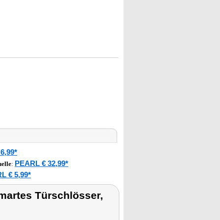
6,99*
PEARL € 32,99*
elle
:
L € 5,99*
artes Türschlösser,