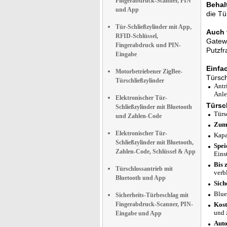
Fingerabdruck-Scanner, PIN
Behal
und App
die Tü
Tür-Schließzylinder mit App,
Auch 
RFID-Schlüssel,
Gatewa
Fingerabdruck und PIN-
Putzfr
Eingabe
Einfa
Motorbetriebener ZigBee-
Türsch
Türschließzylinder
Antr
Anle
Elektronischer Tür-
Türsc
Schließzylinder mit Bluetooth
Türs
und Zahlen-Code
Zum 
Elektronischer Tür-
Kapa
Schließzylinder mit Bluetooth,
Spei
Zahlen-Code, Schlüssel & App
Eins
Bis 
Türschlossantrieb mit
verb
Bluetooth und App
Sich
Blue
Sicherheits-Türbeschlag mit
Fingerabdruck-Scanner, PIN-
Kost
und 
Eingabe und App
Auto