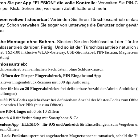
ten Sie per App "ELESION" die volle Kontrolle:
Verwalten Sie PIN-C
r per Klick. Sehen Sie, wer wann Zutritt hatte und mehr.
von weltweit steuerbar:
Verbinden Sie Ihren Türschlossantrieb einfa
y. Schon verwalten Sie sogar von unterwegs die Benutzer oder gewähren
au.
che Montage ohne Bohren:
Stecken Sie den Schlüssel auf der Tür-In
lossantrieb darüber. Fertig! Und so ist der Türschlossantrieb natürlic
ieb TSZ-100 inklusive WLAN-Gateway, USB-Stromkabel, PIN-Tastatur, Magnetsens
itung
hlossantrieb:
chlossantrieb zum einfachen Nachrüsten: ohne Schloss-Tausch
Öffnen der Tür per Fingerabdruck, PIN-Eingabe und App
zitiver Fingerabdruck-Scanner mit 500 dpi Auflösung
cher für bis zu 20 Fingerabdrücke:
frei definierbare Anzahl der Admin-Abdrücke (
tellungen)
zu 50 PIN-Codes speicherbar:
frei definierbare Anzahl der Master-Codes zum Öff
leibenden User-PINs (nur zum Öffnen)
ere PIN-Länge:
mit 6 bis 10 Ziffern
tooth 4.0 für Verbindung mit Smartphone & Co.
enlose App "ELESION" für iOS und Android:
für Einstellungen, zum Vergeben 
zum Öffnen
-Lock-Funktion:
sperrt bei angebrachten Magnetsensor automatisch, sobald die Tür