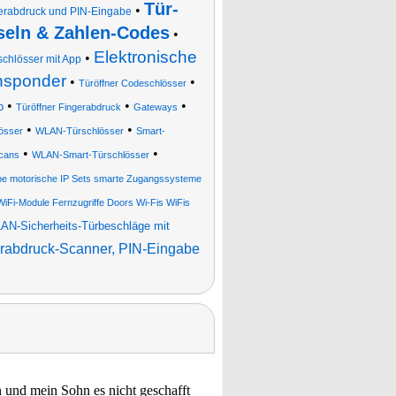
Tür-
•
ngerabdruck und PIN-Eingabe
seln & Zahlen-Codes
•
Elektronische
•
chlösser mit App
ansponder
•
•
Türöffner Codeschlösser
•
•
•
p
Türöffner Fingerabdruck
Gateways
•
•
össer
WLAN-Türschlösser
Smart-
•
•
scans
WLAN-Smart-Türschlösser
iebe motorische IP Sets smarte Zugangssysteme
WiFi-Module Fernzugriffe Doors Wi-Fis WiFis
AN-Sicherheits-Türbeschläge mit
erabdruck-Scanner, PIN-Eingabe
n und mein Sohn es nicht geschafft