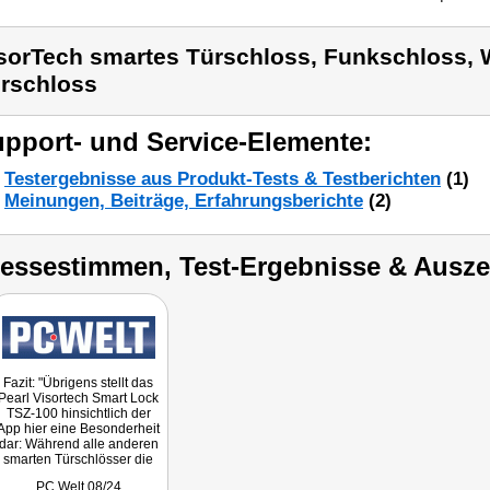
sorTech smartes Türschloss, Funkschloss,
rschloss
pport- und Service-Elemente:
Testergebnisse aus Produkt-Tests & Testberichten
(1)
Meinungen, Beiträge, Erfahrungsberichte
(2)
ressestimmen, Test-Ergebnisse & Ausz
Fazit: "Übrigens stellt das
Pearl Visortech Smart Lock
TSZ-100 hinsichtlich der
App hier eine Besonderheit
dar: Während alle anderen
smarten Türschlösser die
App des Herstellers
PC Welt 08/24