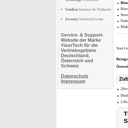
Blue
Blue
Somikon
Kameras für Nistkasten
Stro
Zavarius
Nachtsicht-Geräte
Farb
Maße
Service- & Support-
Website der Marke
VisorTech für die
Vom Li
Vertriebsgebiete
Deutschland,
Bezugs
Österreich und
Schweiz
Österre
Datenschutz
Zub
Impressum
20er
Dual
2-Po
T
S