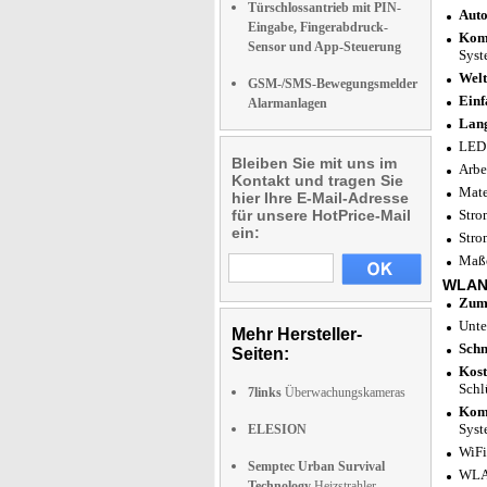
Türschlossantrieb mit PIN-
Auto
Eingabe, Fingerabdruck-
Komp
Sensor und App-Steuerung
Syst
Welt
GSM-/SMS-Bewegungsmelder
Einf
Alarmanlagen
Lang
LED:
Bleiben Sie mit uns im
Arbe
Kontakt und tragen Sie
Mate
hier Ihre E-Mail-Adresse
für unsere HotPrice-Mail
Stro
ein:
Stro
Maße
WLAN
Zum 
Unte
Mehr Hersteller-
Schn
Seiten:
Kost
Schl
7links
Überwachungskameras
Komp
Syst
ELESION
WiFi
Semptec Urban Survival
WLAN
Technology
Heizstrahler