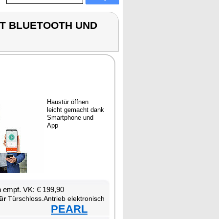
IT BLUETOOTH UND
Haus­tür öff­nen
leicht ge­macht dank
Smart­pho­ne und
App
en empf. VK: € 199,90
ür
Tür­schloss.An­trieb elek­tro­nisch
PEARL