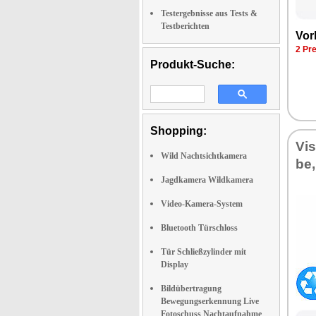
Testergebnisse aus Tests &
Testberichten
Vor­
2 Pre
Produkt-Suche:
Shopping:
Vi­
Wild Nachtsichtkamera
be,
Jagdkamera Wildkamera
Video-Kamera-System
Bluetooth Türschloss
Tür Schließzylinder mit
Display
Bildübertragung
Bewegungserkennung Live
Fotoschuss Nachtaufnahme