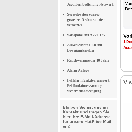
Vom
Jagd Fernbedienung Netzwerk
Be­
Set weltweiter connect
gesteuert Drehtorantrieb
vernetzter
Solarpanel mit Akku 12V
Vor­
1 Dow
Außenleuchte LED mit
Aus­z
Bewegungsmelder
Rauchwarnmelder 10 Jahre
Alarm-Anlage
Fehlalarmfunktion temporär
Vi­
Fehlfunktionswarnung
Sicherheitsbefestigung
Bleiben Sie mit uns im
Kontakt und tragen Sie
hier Ihre E-Mail-Adresse
für unsere HotPrice-Mail
ein: