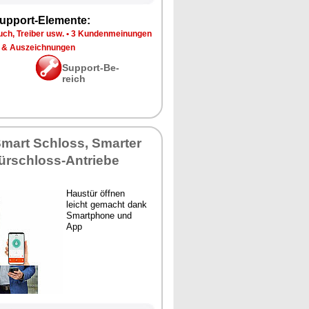
up­port-Ele­men­te:
ch, Trei­ber usw.
•
3 Kun­den­mei­nun­gen
 & Aus­zeich­nun­gen
Sup­port-Be­
reich
Smart Schloss, Smar­ter
Tür­schloss-An­trie­be
Haus­tür öff­nen
leicht ge­macht dank
Smart­pho­ne und
App