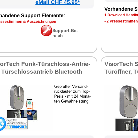
eMall CHF 45.95*
Vor­han­de­ne S
han­de­ne Sup­port-Ele­men­te:
1 Down­load Hand­bu
•
2 Pres­se­stim­men
s­se­stim­men & Aus­zeich­nun­gen
Sup­port-Be­
reich
sor­Tech Funk-Tür­schloss-An­trie­
Vi­sor­Tech 
 Tür­schloss­an­trieb Blue­tooth
Tür­öff­ner, 
Ge­prüf­ter Ver­sand­
rück­läu­fer zum Top-
Preis - mit 24 Mo­na­
ten Ge­währ­leis­tung!