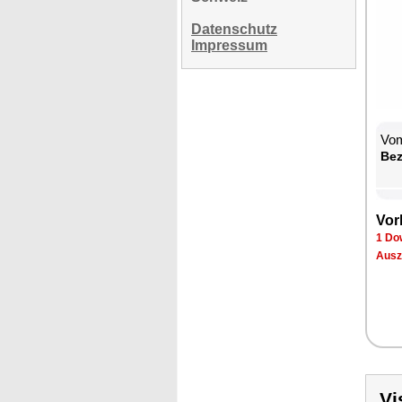
Datenschutz
Impressum
Vom
Be­
Vor­
1 Dow
Aus­z
Vi