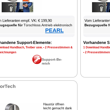
 Lie­fe­ran­ten empf. VK: € 199,90
Vom Lie­fe­ran­t
zugs­quel­le für
Tür­schloss.An­trieb elek­tro­nisch
Be­zugs­quel­le f
PEARL
han­de­ne Sup­port-Ele­men­te:
Vor­han­de­ne S
n­load Hand­buch, Trei­ber usw.
•
2 Pres­se­stim­men &
1 Down­load Hand­bu
eich­nun­gen
•
2 Pres­se­stim­men
Sup­port-Be­
reich
sor­Tech
Haus­tür öff­nen
leicht ge­macht dank