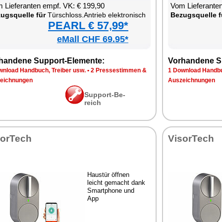
 Lie­fe­ran­ten empf. VK: € 199,90
Vom Lie­fe­ran­t
zugs­quel­le für
Tür­schloss.An­trieb elek­tro­nisch
Be­zugs­quel­le f
PEARL € 57,99*
eMall CHF 69.95*
han­de­ne Sup­port-Ele­men­te:
Vor­han­de­ne S
n­load Hand­buch, Trei­ber usw.
•
2 Pres­se­stim­men &
1 Down­load Hand­bu
eich­nun­gen
Aus­zeich­nun­gen
Sup­port-Be­
reich
sor­Tech
Vi­sor­Tech
Haus­tür öff­nen
leicht ge­macht dank
Smart­pho­ne und
App