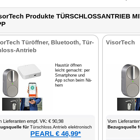
sorTech Produkte TÜRSCHLOSSANTRIEB M
PP
sor­Tech Tür­öff­ner, Blue­tooth, Tür­
Vi­sor­Tech
loss-An­trieb
Haus­tür öff­nen
leicht ge­macht: per
Smart­pho­ne und
App schon beim Nä­
hern
 Lie­fe­ran­ten empf. VK: € 90,98
Vom Lie­fe­ran­t
zugs­quel­le für
Tür­schloss.An­trieb elek­tro­nisch
Be­zugs­quel­le f
PEARL € 46,99*