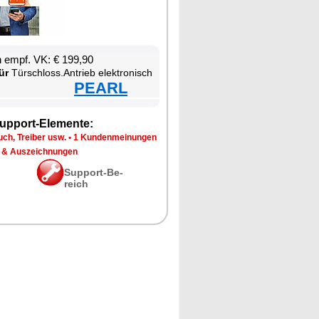
en empf. VK: € 199,90
ür
Tür­schloss.An­trieb elek­tro­nisch
PEARL
up­port-Ele­men­te:
ch, Trei­ber usw.
•
1 Kun­den­mei­nun­gen
 & Aus­zeich­nun­gen
Sup­port-Be­
reich