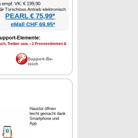
en empf. VK: € 199,90
ür
Tür­schloss.An­trieb elek­tro­nisch
PEARL € 75,99*
eMall CHF 69.95*
up­port-Ele­men­te:
ch, Trei­ber usw.
•
2 Pres­se­stim­men &
Sup­port-Be­
reich
Haus­tür öff­nen
leicht ge­macht dank
Smart­pho­ne und
App