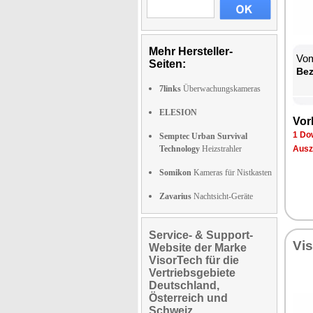
Mehr Hersteller-
Vom
Seiten:
Be­
7links
Überwachungskameras
ELESION
Vor­
1 Dow
Semptec Urban Survival
Technology
Heizstrahler
Aus­z
Somikon
Kameras für Nistkasten
Zavarius
Nachtsicht-Geräte
Service- & Support-
Vi­
Website der Marke
VisorTech für die
Vertriebsgebiete
Deutschland,
Österreich und
Schweiz