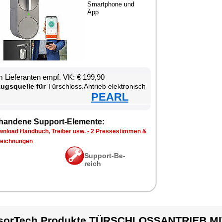
Smart­pho­ne und
App
 Lie­fe­ran­ten empf. VK: € 199,90
zugs­quel­le für
Tür­schloss.An­trieb elek­tro­nisch
PEARL
han­de­ne Sup­port-Ele­men­te:
n­load Hand­buch, Trei­ber usw.
•
2 Pres­se­stim­men &
eich­nun­gen
Sup­port-Be­
reich
sorTech Produkte TÜRSCHLOSSANTRIEB M