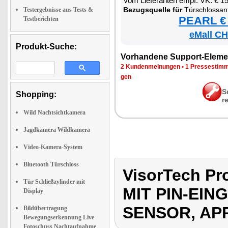
Vom Lie­fe­ran­ten empf. VK: € 1
Be­zugs­quel­le für
Tür­schloss­an­trieb mit PIN-Ein­ga­be, 
Testergebnisse aus Tests &
PEARL € 
Testberichten
eMall CH
Produkt-Suche:
Vor­han­de­ne Sup­port-Ele­me
2 Kun­den­mei­nun­gen
•
1 Pres­se­stim­
gen
S
Shopping:
r
Wild Nachtsichtkamera
Jagdkamera Wildkamera
Video-Kamera-System
Bluetooth Türschloss
VisorTech P
Tür Schließzylinder mit
MIT PIN-EI
Display
SENSOR, AP
Bildübertragung
Bewegungserkennung Live
Fotoschuss Nachtaufnahme