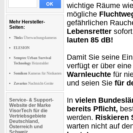
wichtige Räume wi
mögliche
Fluchtwe
gefährlichen Rauch
Mehr Hersteller-
Seiten:
Lebensretter
sofort
7links
Überwachungskameras
lauten 85 dB!
ELESION
Damit Sie seine Ein
Semptec Urban Survival
Technology
Heizstrahler
verfügt er über ein
Warnleuchte
für ni
Somikon
Kameras für Nistkasten
und seien Sie
für d
Zavarius
Nachtsicht-Geräte
In
vielen Bundeslä
Service- & Support-
Website der Marke
bereits Pflicht,
bes
VisorTech für die
werden.
Riskieren 
Vertriebsgebiete
Deutschland,
warten nicht auf d
Österreich und
Schweiz