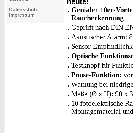
heute!
Genialer 10er-Vortei
Datenschutz
Impressum
Raucherkennung
Geprüft nach DIN E
Akustischer Alarm: 8
Sensor-Empfindlichke
Optische Funktions
Testknopf für Funkti
Pause-Funktion:
vor
Warnung bei niedrige
Maße (Ø x H): 90 x 
10 fotoelektrische R
Montagematerial und