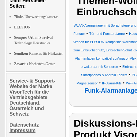
Themen-Wolk
Mehr Hersteller-
Seiten:
Einbruchsch
7links
Überwachungskameras
WLAN-Alarmanlagen mit Sprachsteuerung
ELESION
•
•
Fenster
Tür- und Fensteralarme
Haus
Semptec Urban Survival
Sirenen für ELESION-kompatible Warnmel
Technology
Heizstrahler
zum Einbruchschutz, Einbrecher-Schut Ko
Somikon
Kameras für Nistkasten
Alarmanlagen kompatibel zu Amazon Alex
Zavarius
Nachtsicht-Geräte
•
erweiterbar mit Sensoren
Einbruch
•
Smartphones & Android Tablets
Plu
Service- & Support-
•
•
Magnetsensor
IP-Alarm-Kits
WiFi-Al
Website der Marke
Funk-Alarmanlag
VisorTech für die
Vertriebsgebiete
Deutschland,
Österreich und
Schweiz
Diskussions-
Datenschutz
Impressum
Produkt Viso