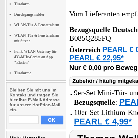
Türalarm
Vom Lieferanten emp
Durchgangsmelder
WLAN-Tür & Fensteralarm
Bezugsquelle
Deutsch
WLAN-Tür & Fensteralarm
B085Q285FQ
mit Sirene
PEARL € 0
Österreich
Funk-WLAN-Gateway für
PEARL € 22,95*
433-MHz-Geräte an App
"Elesion"
Nur € 0,00 pro Bewe
Türalarme
Zubehör / häufig mitgeka
Bleiben Sie mit uns im
9er-Set Mini-Tür- und
Kontakt und tragen Sie
PEAR
hier Ihre E-Mail-Adresse
Bezugsquelle
:
für unsere HotPrice-Mail
ein:
10er-Set Lithium-Kn
PEARL € 4,99*