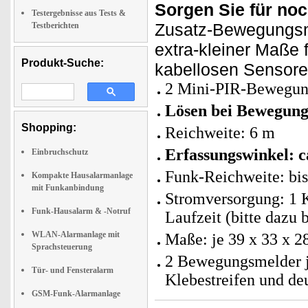
Sorgen Sie für no
Testergebnisse aus Tests &
Zusatz-Bewegungsm
Testberichten
extra-kleiner Maße 
Produkt-Suche:
kabellosen Sensoren
2 Mini-PIR-Bewegu
Lösen bei Bewegung
Shopping:
Reichweite: 6 m
Erfassungswinkel: c
Einbruchschutz
Funk-Reichweite: bi
Kompakte Hausalarmanlage
mit Funkanbindung
Stromversorgung: 1 
Funk-Hausalarm & -Notruf
Laufzeit (bitte dazu b
WLAN-Alarmanlage mit
Maße: je 39 x 33 x 2
Sprachsteuerung
2 Bewegungsmelder j
Tür- und Fensteralarm
Klebestreifen und de
GSM-Funk-Alarmanlage