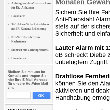
Monaten Gewähr
Anhängerschloss/Kastenschloss
für Kfz-Anhänger
Sichern Sie Ihre F
Hausalarm
Anti-Diebstahl Alar
3in1-Akku-Sicherheits-Alarm
stets auf der sicher
mit IR-Kamera-Erkennung
Sicherheit und einf
Kfz-Notrufsender zum
Nachrüsten
Lauter Alarm mit 1
Stahlseil mit Vorhängeschloss
dB schreckt Diebe z
Hausalarme
unbefugtem Zugriff.
Bleiben Sie mit uns im
Drahtlose Fernbed
Kontakt und tragen Sie
hier Ihre E-Mail-Adresse
können Sie den Ala
für unsere HotPrice-Mail
ein:
aktivieren und deakt
Handhabung ermögl