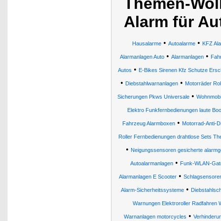
Themen-Wolk
Alarm für Au
•
•
Hausalarme
Autoalarme
KFZ Al
•
•
Alarmanlagen Auto
Alarmanlagen
Fahr
•
Autos
E-Bikes Sirenen Kfz Schutze Ersc
•
•
Diebstahlwarnanlagen
Motorräder Ro
•
Sicherungen Pkws Universale
Wohnmobil
Elektro Funkfernbedienungen laute Bo
•
Fahrzeug Alarmboxen
Motorrad-Anti-D
Roller Fernbedienungen drahtlose Sets The
•
Neigungssensoren gesicherte alarmg
•
Autoalarmanlagen
Funk-WLAN-Gatew
•
Alarmanlagen E Scooter
Schlagsensoren
•
Alarm-Sicherheitssysteme
Diebstahlsc
Warnungen Elektroroller Radfahren W
•
Warnanlagen motorcycles
Verhinderun