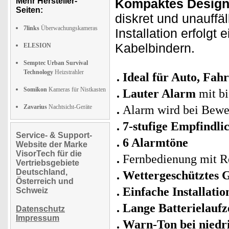
Mehr Hersteller-
Kompaktes Design
Seiten:
diskret und unauffä
7links
Überwachungskameras
Installation erfolgt
Kabelbindern.
ELESION
Semptec Urban Survival
Technology
Heizstrahler
Ideal für Auto, Fah
Somikon
Kameras für Nistkasten
Lauter Alarm
mit bi
Zavarius
Nachtsicht-Geräte
Alarm wird bei Bewe
7-stufige Empfindlic
Service- & Support-
6 Alarmtöne
Website der Marke
VisorTech für die
Fernbedienung mit R
Vertriebsgebiete
Deutschland,
Wettergeschütztes 
Österreich und
Einfache Installatio
Schweiz
Lange Batterielaufze
Datenschutz
Impressum
Warn-Ton bei niedr