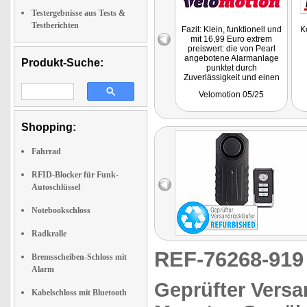
Testergebnisse aus Tests &
Testberichten
Fazit: Klein, funktionell und
K
mit 16,99 Euro extrem
preiswert: die von Pearl
angebotene Alarmanlage
Produkt-Suche:
punktet durch
Zuverlässigkeit und einen
sehr lauten Alarm-Ton.
Velomotion 05/25
Shopping:
Fahrrad
RFID-Blocker für Funk-
Autoschlüssel
Notebookschloss
Radkralle
REF-76268-91
Bremsscheiben-Schloss mit
Alarm
Geprüfter Versa
Kabelschloss mit Bluetooth