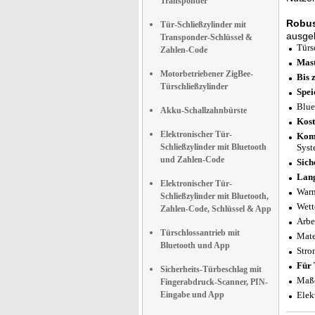
Transponder
Robus
Tür-Schließzylinder mit
ausgel
Transponder-Schlüssel &
Türs
Zahlen-Code
Mast
Motorbetriebener ZigBee-
Bis 
Türschließzylinder
Spei
Blue
Akku-Schallzahnbürste
Kost
Elektronischer Tür-
Komp
Schließzylinder mit Bluetooth
Syst
und Zahlen-Code
Sich
Lang
Elektronischer Tür-
Warn
Schließzylinder mit Bluetooth,
Wett
Zahlen-Code, Schlüssel & App
Arbe
Türschlossantrieb mit
Mate
Bluetooth und App
Stro
Für 
Sicherheits-Türbeschlag mit
Maße
Fingerabdruck-Scanner, PIN-
Eingabe und App
Elek