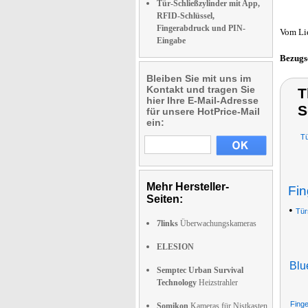
Tür-Schließzylinder mit App,
RFID-Schlüssel,
Fingerabdruck und PIN-
Vom Li
Eingabe
Bezugs
Bleiben Sie mit uns im
Kontakt und tragen Sie
T
hier Ihre E-Mail-Adresse
S
für unsere HotPrice-Mail
ein:
Tü
Mehr Hersteller-
Fi
Seiten:
•
Tür
7links
Überwachungskameras
ELESION
Blu
Semptec Urban Survival
Technology
Heizstrahler
Fing
Somikon
Kameras für Nistkasten