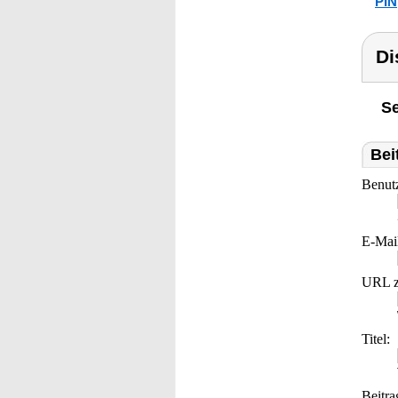
PIN
Di
Se
Bei
Benut
E-Mai
URL z
Titel:
Beitra