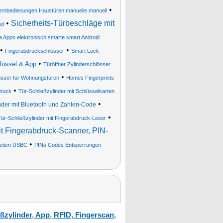
•
rnbedienungen Haustüren manuelle manuell
•
Sicherheits-Türbeschläge mit
el
 Apps elektronisch smarte smart Android
•
•
Fingerabdruckschlösser
Smart Lock
•
hlüssel & App
Türöffner Zylinderschlösser
•
össer für Wohnungstüren
Homes Fingerprints
•
druck
Tür-Schließzylinder mit Schlüsselkarten
•
inder mit Bluetooth und Zahlen-Code
•
Tür-Schließzylinder mit Fingerabdruck-Leser
it Fingerabdruck-Scanner, PIN-
•
heiten USBC
PINs Codes Entsperrungen
ßzylinder, App, RFID, Fingerscan,