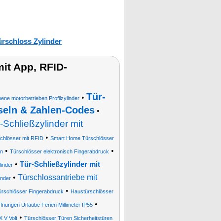
ürschloss Zylinder
it App, RFID-
Tür-
•
ene motorbetrieben Profilzylinder
seln & Zahlen-Codes
•
-Schließzylinder mit
•
chlösser mit RFID
Smart Home Türschlösser
•
•
en
Türschlösser elektronisch Fingerabdruck
•
Tür-Schließzylinder mit
linder
•
Türschlossantriebe mit
inder
•
ürschlösser Fingerabdruck
Haustürschlösser
•
nungen Urlaube Ferien Millimeter IP55
•
X V Volt
Türschlösser Türen Sicherheitstüren