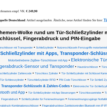
eferanten empf. VK:
€ 249,90
T
quelle
Deutschland
: Artikel ausgelaufen. Ähnliche, neue Artikel finden Sie hier:
hemen-Wolke rund um Tür-Schließzylinder m
chlüssel, Fingerabdruck und PIN-Eingabe
•
•
rschlösser mit Transponder
Schließzylinder
Nutzerschlüsseln Fernzugriffe motorbetrieb
Schließzylinder mit Apps, Transponder-Schlüs
Elektronische Tür
•
Motorbetriebene ZigBee-Türschlösser mit App
ngerabdruck-Sensor und Tansponder
•
•
Haustürschlösser
Türs
•
•
schließzylinder Zahlencode
Türschloss Zylinder
Tür-Schließzylinder mit Schlüssel Kart
•
•
•
Tür-Schliesszylinder
Türschließzylinder RFID
PIN Code Türschlösser
Tür Schließ Zy
•
Transponder-Schlüsseln & Zahlen-Codes
Elektronische Tür-Schließzyl
etooth und App
•
•
•
Tür-Schließzylinder mit App Steuerungen
Türschlossantriebe
T
•
•
Fingerabdruck
Schließzylinder für Ferienwohnungen
Ferienwohnungszugänge Notfallöff
•
erabdruck-Kombinationsschlösser
Fingerabdrucklese Zutrittskontrollen Bluetooth mm IP IP