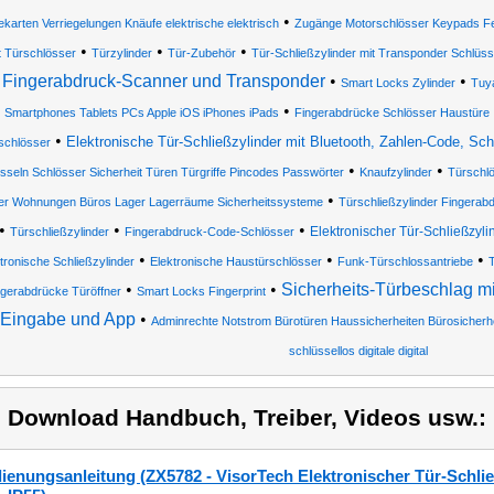
•
karten Verriegelungen Knäufe elektrische elektrisch
Zugänge Motorschlösser Keypads Fe
•
•
•
 Türschlösser
Türzylinder
Tür-Zubehör
Tür-Schließzylinder mit Transponder Schlüss
Fingerabdruck-Scanner und Transponder
•
•
Smart Locks Zylinder
Tuya
•
Smartphones Tablets PCs Apple iOS iPhones iPads
Fingerabdrücke Schlösser Haustüre
•
Elektronische Tür-Schließzylinder mit Bluetooth, Zahlen-Code, Sc
schlösser
•
•
sseln Schlösser Sicherheit Türen Türgriffe Pincodes Passwörter
Knaufzylinder
Türschl
•
r Wohnungen Büros Lager Lagerräume Sicherheitssysteme
Türschließzylinder Fingerab
•
•
•
Elektronischer Tür-Schließzyl
Türschließzylinder
Fingerabdruck-Code-Schlösser
•
•
•
tronische Schließzylinder
Elektronische Haustürschlösser
Funk-Türschlossantriebe
•
•
Sicherheits-Türbeschlag m
ngerabdrücke Türöffner
Smart Locks Fingerprint
Eingabe und App
•
Adminrechte Notstrom Bürotüren Haussicherheiten Bürosicher
schlüssellos digitale digital
) Download Handbuch, Treiber, Videos usw.:
ienungsanleitung (ZX5782 - VisorTech Elektronischer Tür-Schlie