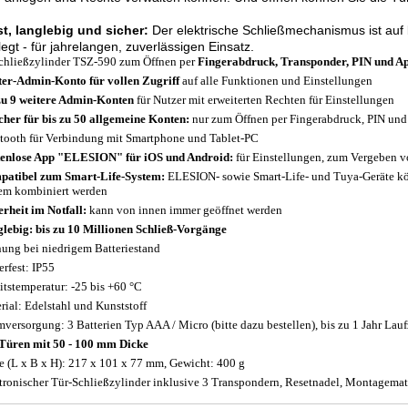
t, langlebig und sicher:
Der elektrische Schließmechanismus ist auf 
egt - für jahrelangen, zuverlässigen Einsatz.
chließzylinder TSZ-590 zum Öffnen per
Fingerabdruck, Transponder, PIN und A
er-Admin-Konto für vollen Zugriff
auf alle Funktionen und Einstellungen
zu 9 weitere Admin-Konten
für Nutzer mit erweiterten Rechten für Einstellungen
cher für bis zu 50 allgemeine Konten:
nur zum Öffnen per Fingerabdruck, PIN und
tooth für Verbindung mit Smartphone und Tablet-PC
enlose App "ELESION" für iOS und Android:
für Einstellungen, zum Vergeben 
atibel zum Smart-Life-System:
ELESION- sowie Smart-Life- und Tuya-Geräte k
em kombiniert werden
erheit im Notfall:
kann von innen immer geöffnet werden
lebig: bis zu 10 Millionen Schließ-Vorgänge
ung bei niedrigem Batteriestand
erfest: IP55
itstemperatur: -25 bis +60 °C
rial: Edelstahl und Kunststoff
mversorgung: 3 Batterien Typ AAA / Micro (bitte dazu bestellen), bis zu 1 Jahr Lau
Türen mit 50 - 100 mm Dicke
 (L x B x H): 217 x 101 x 77 mm, Gewicht: 400 g
tronischer Tür-Schließzylinder inklusive 3 Transpondern, Resetnadel, Montagemat