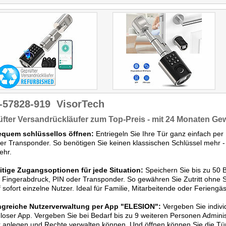
-57828-919
VisorTech
fter Versandrückläufer zum Top-Preis - mit 24 Monaten Ge
equem schlüssellos öffnen:
Entriegeln Sie Ihre Tür ganz einfach per
er Transponder. So benötigen Sie keinen klassischen Schlüssel mehr -
ehr.
eitige Zugangsoptionen für jede Situation:
Speichern Sie bis zu 50 
 Fingerabdruck, PIN oder Transponder. So gewähren Sie Zutritt ohne 
 sofort einzelne Nutzer. Ideal für Familie, Mitarbeitende oder Feriengäs
greiche Nutzerverwaltung per App "ELESION":
Vergeben Sie indivi
loser App. Vergeben Sie bei Bedarf bis zu 9 weiteren Personen Adminis
 anlegen und Rechte verwalten können. Und öffnen können Sie die Tür