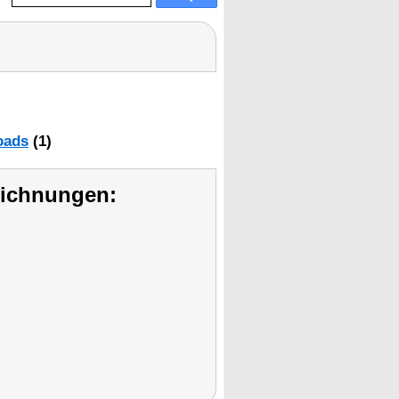
oads
(1)
eichnungen: