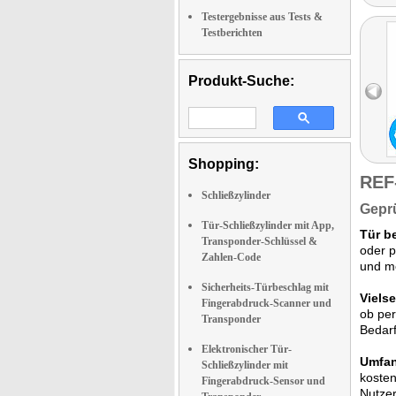
Testergebnisse aus Tests &
Testberichten
Produkt-Suche:
Shopping:
REF
Schließzylinder
Geprü
Tür-Schließzylinder mit App,
Tür b
Transponder-Schlüssel &
oder p
Zahlen-Code
und m
Sicherheits-Türbeschlag mit
Viels
Fingerabdruck-Scanner und
ob per
Transponder
Bedarf
Elektronischer Tür-
Umfan
Schließzylinder mit
kosten
Fingerabdruck-Sensor und
Nutzer