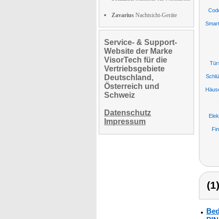
Code
Zavarius
Nachtsicht-Geräte
Smart
Service- & Support-
Website der Marke
VisorTech für die
Tür
Vertriebsgebiete
Deutschland,
Schlü
Österreich und
Häuse
Schweiz
Datenschutz
Elek
Impressum
Fi
(1
Bed