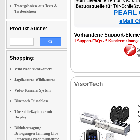
Vom Lie­fe­ran­ten empf. VK: € 1
Be­zugs­quel­le für
Tür-Schließ­zy­lin­der mit Tran
Testergebnisse aus Tests &
PEARL €
Testberichten
eMall C
Produkt-Suche:
Vor­han­de­ne Sup­port-Ele­me
1 Sup­port-FAQs
•
5 Kun­den­mei­nun­g
S
r
Shopping:
Wild Nachtsichtkamera
Jagdkamera Wildkamera
Vi­sor­Tech
Video-Kamera-System
Bluetooth Türschloss
S
Tür Schließzylinder mit
o
S
Display
Bildübertragung
Bewegungserkennung Live
Fotoschuss Nachtaufnahme