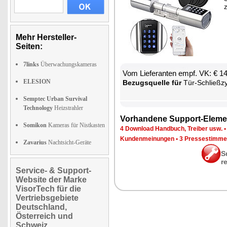
Mehr Hersteller-
Seiten:
7links
Überwachungskameras
Vom Lie­fe­ran­ten empf. VK: € 1
ELESION
Be­zugs­quel­le für
Tür-Schließ­zy­lin­der mit Tran
Semptec Urban Survival
Technology
Heizstrahler
Vor­han­de­ne Sup­port-Ele­me
Somikon
Kameras für Nistkasten
4 Down­load Hand­buch, Trei­ber usw.
Kun­den­mei­nun­gen
•
3 Pres­se­stim­m
Zavarius
Nachtsicht-Geräte
S
r
Service- & Support-
Website der Marke
VisorTech für die
Vertriebsgebiete
Deutschland,
Österreich und
Schweiz