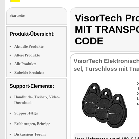
VisorTech P
Startseite
MIT TRANSP
Produkt-Übersicht:
CODE
Aktuelle Produkte
Ältere Produkte
Vi­sor­Tech Elek­tro­ni­s
Alle Produkte
sel, Tür­schloss mit Tra
Zubehör Produkte
S
Support-Elemente:
T
S
Handbuch-, Treiber-, Video-
f
Downloads
d
Support-FAQs
Erfahrungen, Beiträge
Diskussions-Forum