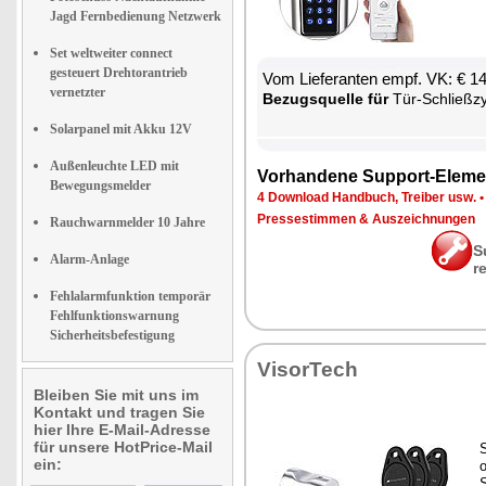
Jagd Fernbedienung Netzwerk
Set weltweiter connect
gesteuert Drehtorantrieb
Vom Lie­fe­ran­ten empf. VK: € 1
vernetzter
Be­zugs­quel­le für
Tür-Schließ­zy­lin­der mit Tran
Solarpanel mit Akku 12V
Außenleuchte LED mit
Vor­han­de­ne Sup­port-Ele­me
Bewegungsmelder
4 Down­load Hand­buch, Trei­ber usw.
Pres­se­stim­men & Aus­zeich­nun­gen
Rauchwarnmelder 10 Jahre
S
Alarm-Anlage
r
Fehlalarmfunktion temporär
Fehlfunktionswarnung
Sicherheitsbefestigung
Vi­sor­Tech
Bleiben Sie mit uns im
Kontakt und tragen Sie
hier Ihre E-Mail-Adresse
für unsere HotPrice-Mail
S
ein:
o
S