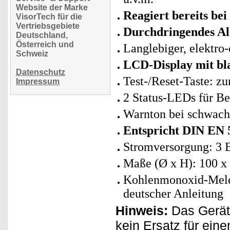
Website der Marke
Reagiert bereits be
VisorTech für die
Vertriebsgebiete
Durchdringendes Al
Deutschland,
Österreich und
Langlebiger, elektr
Schweiz
LCD-Display mit bl
Datenschutz
Test-/Reset-Taste: z
Impressum
2 Status-LEDs für Be
Warnton bei schwache
Entspricht DIN EN 
Stromversorgung: 3 
Maße (Ø x H): 100 x 
Kohlenmonoxid-Melde
deutscher Anleitung
Hinweis:
Das Gerät 
kein Ersatz für ei