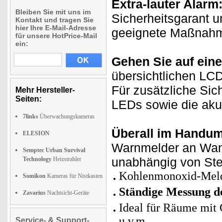
Extra-lauter Alarm
Bleiben Sie mit uns im
Sicherheitsgarant u
Kontakt und tragen Sie
hier Ihre E-Mail-Adresse
geeignete Maßnahme
für unsere HotPrice-Mail
ein:
Gehen Sie auf eine
übersichtlichen LCD
Für zusätzliche Sich
Mehr Hersteller-
Seiten:
LEDs sowie die aku
7links
Überwachungskameras
Überall im Handum
ELESION
Warnmelder an Wand
Semptec Urban Survival
unabhängig von Ste
Technology
Heizstrahler
Kohlenmonoxid-Mel
Somikon
Kameras für Nistkasten
Ständige Messung d
Zavarius
Nachtsicht-Geräte
Ideal für Räume mit 
u.v.m.
Service- & Support-