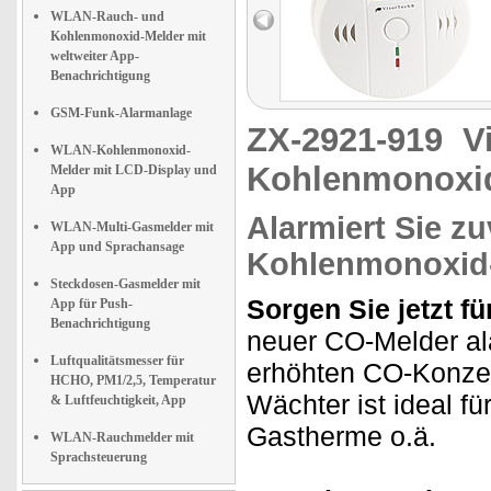
WLAN-Rauch- und
Kohlenmonoxid-Melder mit
weltweiter App-
Benachrichtigung
GSM-Funk-Alarmanlage
ZX-2921-919
V
WLAN-Kohlenmonoxid-
Kohlenmonoxi
Melder mit LCD-Display und
App
Alarmiert Sie zu
WLAN-Multi-Gasmelder mit
App und Sprachansage
Kohlenmonoxid
Steckdosen-Gasmelder mit
Sorgen Sie jetzt f
App für Push-
Benachrichtigung
neuer CO-Melder ala
Luftqualitätsmesser für
erhöhten CO-Konzen
HCHO, PM1/2,5, Temperatur
Wächter ist ideal f
& Luftfeuchtigkeit, App
Gastherme o.ä.
WLAN-Rauchmelder mit
Sprachsteuerung