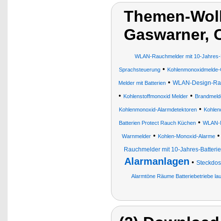
Themen-Wolk
Gaswarner, 
WLAN-Rauchmelder mit 10-Jahres-B
•
Sprachsteuerung
Kohlenmonoxidmelde-
•
WLAN-Design-Ra
Melder mit Batterien
•
•
Kohlenstoffmonoxid Melder
Brandmeld
•
Kohlenmonoxid-Alarmdetektoren
Kohlen
•
Batterien Protect Rauch Küchen
WLAN-M
•
Warnmelder
Kohlen-Monoxid-Alarme
Rauchmelder mit 10-Jahres-Batterie,
Alarmanlagen
•
Steckdos
Alarmtöne Räume Batteriebetriebe la