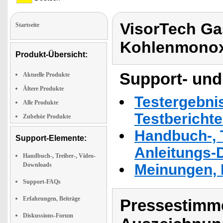
VisorTech Ga
Startseite
Kohlenmonox
Produkt-Übersicht:
Support- und
Aktuelle Produkte
Ältere Produkte
Testergebni
Alle Produkte
Testbericht
Zubehör Produkte
Handbuch-, T
Support-Elemente:
Anleitungs-
Handbuch-, Treiber-, Video-
Downloads
Meinungen, 
Support-FAQs
Erfahrungen, Beiträge
Pressestimme
Diskussions-Forum