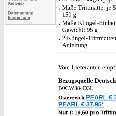
Schweiz
Maße Trittmatte: je 
Datenschutz
150 g
Impressum
Maße Klingel-Einheit
Gewicht: 95 g
2 Klingel-Trittmatte
Anleitung
Vom Lieferanten emp
Bezugsquelle
Deutsch
B0CW384D3L
PEARL € 3
Österreich
PEARL € 37,95*
Nur € 19,50 pro Trittm