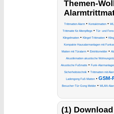
Themen-Wolk
Alarmtrittma
•
•
Trittmatten Alarm
Kontaktmatten
WL
•
Trittmatte für Altenpflege
Tür- und Fens
•
•
Klingelmatten
Klingel-Trittmatten
Klin
Kompakte Hausalarmanlagen mit Funka
•
•
Matten mit Türalarm
Eintrittsmelder
Al
Akustikmatten akustische Wohnungst
•
Akustische Fußmatte
Funk-Alarmanlage
•
Sicherheitstechnik
Trittmatten mit Ala
GSM-F
•
Ladengong Fuß-Matten
•
Besucher-Tür-Gong Melder
WLAN-Alarm
(1) Download