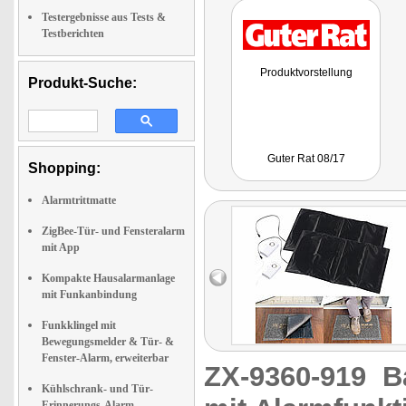
Testergebnisse aus Tests &
Testberichten
Produktvorstellung
Produkt-Suche:
Guter Rat 08/17
Shopping:
Alarmtrittmatte
ZigBee-Tür- und Fensteralarm
mit App
Kompakte Hausalarmanlage
mit Funkanbindung
Funkklingel mit
Bewegungsmelder & Tür- &
Fenster-Alarm, erweiterbar
ZX-9360-919
B
Kühlschrank- und Tür-
Erinnerungs-Alarm