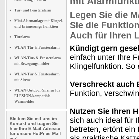
mit Alarmfunkt
Tür- und Fensteralarm
Legen Sie die M
Mini-Alarmanlage mit Klingel-
Sie die Funktio
und Erinnerungs-Funktion
Auch für Ihren 
Türalarm
Kündigt gern gese
WLAN-Tür & Fensteralarm
einfach unter Ihre 
WLAN-Tür- & Fensteralarm
mit Bewegungsmelder
Klingelfunktion. So 
WLAN-Tür & Fensteralarm
mit Sirene
Verschreckt auch 
WLAN-Outdoor-Sirenen für
Funktion, verschwin
ELESION-kompatible
Warnmelder
Nutzen Sie Ihren He
sich auch ideal fü
Bleiben Sie mit uns im
Kontakt und tragen Sie
betreten, ertönt ein
hier Ihre E-Mail-Adresse
für unsere HotPrice-Mail
als praktische Katz
ein: