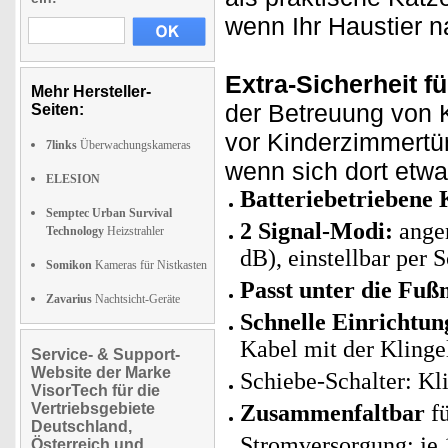
wenn Ihr Haustier 
Extra-Sicherheit f
Mehr Hersteller-
der Betreuung von 
Seiten:
vor Kinderzimmertür
7links
Überwachungskameras
wenn sich dort etwas
ELESION
Batteriebetriebene 
Semptec Urban Survival
2 Signal-Modi:
angen
Technology
Heizstrahler
dB), einstellbar per 
Somikon
Kameras für Nistkasten
Passt unter die Fuß
Zavarius
Nachtsicht-Geräte
Schnelle Einrichtun
Kabel mit der Klinge
Service- & Support-
Website der Marke
Schiebe-Schalter: Kl
VisorTech für die
Vertriebsgebiete
Zusammenfaltbar
fü
Deutschland,
Stromversorgung: je 1
Österreich und