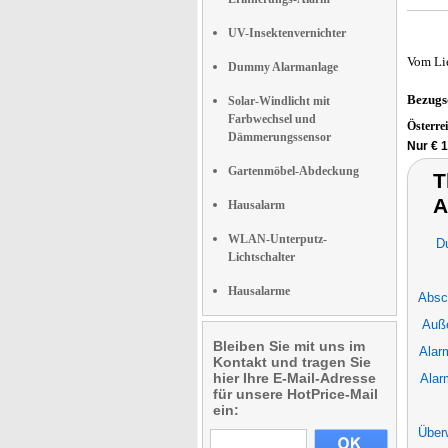
UV-Insektenvernichter
Vom Li
Dummy Alarmanlage
Bezugs
Solar-Windlicht mit
Farbwechsel und
Österre
Dämmerungssensor
Nur € 
Gartenmöbel-Abdeckung
T
A
Hausalarm
WLAN-Unterputz-
D
Lichtschalter
Hausalarme
Absc
Auße
Bleiben Sie mit uns im
Alar
Kontakt und tragen Sie
hier Ihre E-Mail-Adresse
Alar
für unsere HotPrice-Mail
ein:
Über