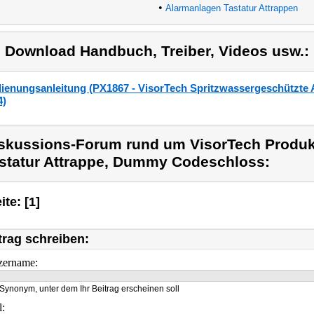
•
Alarmanlagen Tastatur Attrappen
) Download Handbuch, Treiber, Videos usw.:
ienungsanleitung (PX1867 - VisorTech Spritzwassergeschützte 
4)
skussions-Forum rund um VisorTech Produk
statur Attrappe, Dummy Codeschloss:
ite: [1]
trag schreiben:
zername:
Synonym, unter dem Ihr Beitrag erscheinen soll
l: