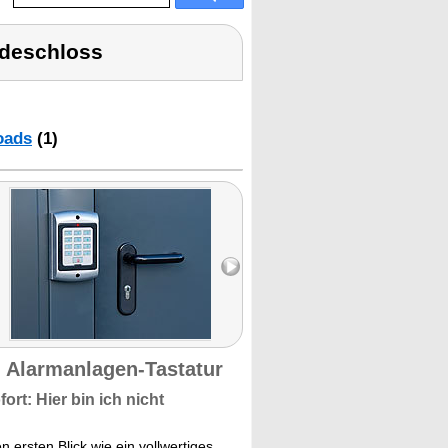
odeschloss
oads
(1)
n Alarmanlagen-Tastatur
rt: Hier bin ich nicht
 ersten Blick wie ein vollwertiges