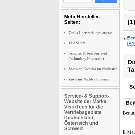
Mehr Hersteller-
(1
Seiten:
7links
Überwachungskameras
Bed
IP4
ELESION
Semptec Urban Survival
Technology
Heizstrahler
Di
Ta
Somikon
Kameras für Nistkasten
Zavarius
Nachtsicht-Geräte
Se
Service- & Support-
Website der Marke
Bei
VisorTech für die
Vertriebsgebiete
Benut
Deutschland,
Österreich und
Schweiz
E-Mai