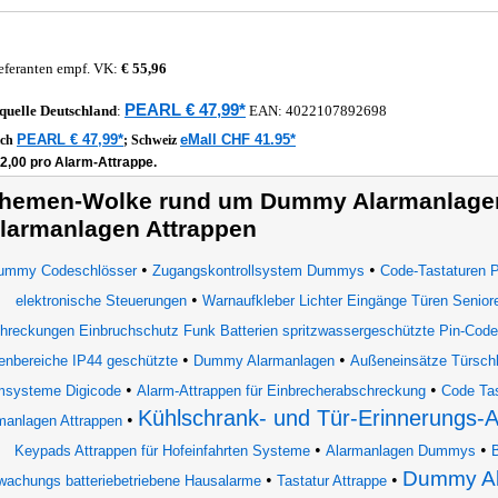
eferanten empf. VK:
€ 55,96
PEARL € 47,99*
quelle
Deutschland
:
EAN:
4022107892698
PEARL € 47,99*
eMall CHF 41.95*
ich
;
Schweiz
12,00 pro Alarm-Attrappe.
hemen-Wolke rund um Dummy Alarmanlagen
larmanlagen Attrappen
•
•
ummy Codeschlösser
Zugangskontrollsystem Dummys
Code-Tastaturen 
•
elektronische Steuerungen
Warnaufkleber Lichter Eingänge Türen Seniore
hreckungen Einbruchschutz Funk Batterien spritzwassergeschützte Pin-Cod
•
•
nbereiche IP44 geschützte
Dummy Alarmanlagen
Außeneinsätze Türschl
•
•
msysteme Digicode
Alarm-Attrappen für Einbrecherabschreckung
Code Tas
Kühlschrank- und Tür-Erinnerungs-
•
manlagen Attrappen
•
•
Keypads Attrappen für Hofeinfahrten Systeme
Alarmanlagen Dummys
B
Dummy Al
•
•
wachungs batteriebetriebene Hausalarme
Tastatur Attrappe