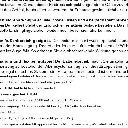
heitssystem. Genau dieser Eindruck schreckt ungebetene Gäste zuverl
ht das Gefühl, beobachtet zu werden. Ihr Zuhause gewinnt sichtbar an 
ich sichtbare Signale:
Beleuchtete Tasten und eine permanent blinke
ei Dunkelheit bleibt der Eindruck einer aktiven Anlage bestehen. Das H
ielle Eindringlinge ziehen weiter, noch bevor sie näherkommen.
en Außenbereich geeignet:
Die Tastatur ist spritzwassergeschützt und
rt oder Hauseingang. Regen oder feuchte Luft beeinträchtigen die Wirku
fort ins Auge fällt. So erhöhen Sie die abschreckende Wirkung genau a
ängig und flexibel nutzbar:
Der Batteriebetrieb macht Sie unabhäng
gänzung zu bestehenden Alarmsystemen fügt sich die Attrappe stimmig ei
be, egal ob echtes System oder Attrappe. Entscheidend ist der Eindru
manlagen-Tastatur-Attrappe:
sieht täuschend echt aus, ideal zum Abschrecken vo
echt:
Tasten leuchten im Dunkeln grün und rot
s LED-Blinklicht
leuchtet dauerhaft
tzwassergeschützt:
IP44
zeit (bei Batterien mit 2.500 mAh): bis zu 10 Monate
mversorgung: 3 Batterien oder Akkus Typ AA (bitte dazu bestellen)
rial: ABS
: je 10,1 x 15,2 x 3,9 cm, Gewicht: je ca. 135 g
armanlagen-Tastatur-Attrappen inklusive Montagematerial, Warn-Aufkleber und de