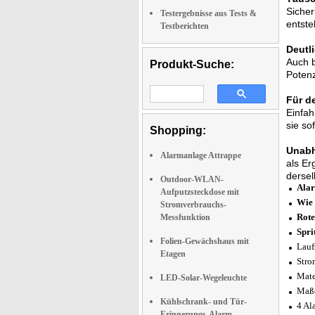
Sicher
Testergebnisse aus Tests &
entste
Testberichten
Deutl
Auch b
Produkt-Suche:
Potenz
Für d
Einfah
sie so
Shopping:
Unabh
Alarmanlage Attrappe
als Er
dersel
Outdoor-WLAN-
Alar
Aufputzsteckdose mit
Wie 
Stromverbrauchs-
Rote
Messfunktion
Spri
Folien-Gewächshaus mit
Lauf
Etagen
Stro
Mate
LED-Solar-Wegeleuchte
Maße
Kühlschrank- und Tür-
4 Al
Erinnerungs-Alarm