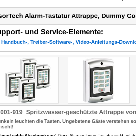
sorTech Alarm-Tastatur Attrappe, Dummy C
pport- und Service-Elemente:
Handbuch-, Treiber-Software-, Video-Anleitungs-Downl
1001-919
Spritzwasser-geschützte Attrappe vo
unkeln
leuchten die Tasten.
Ungebetene Gäste verstehen sofo
nscht!
hend echte Abschreckung:
Diese Alarmanlagen-Tastatur wirkt auf den