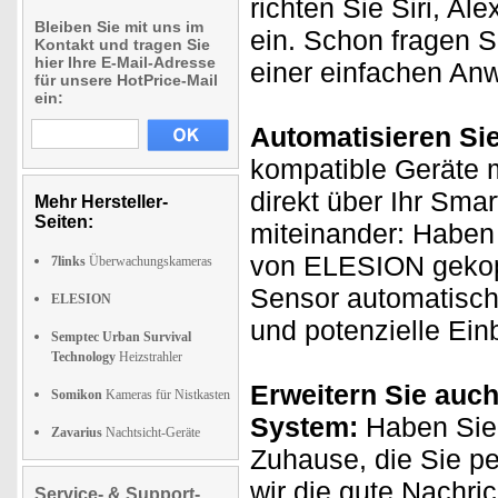
richten Sie Siri, Al
Bleiben Sie mit uns im
ein. Schon fragen S
Kontakt und tragen Sie
hier Ihre E-Mail-Adresse
einer einfachen An
für unsere HotPrice-Mail
ein:
Automatisieren Si
kompatible Geräte m
direkt über Ihr Sma
Mehr Hersteller-
Seiten:
miteinander: Haben
von ELESION gekopp
7links
Überwachungskameras
Sensor automatisch
ELESION
und potenzielle Ein
Semptec Urban Survival
Technology
Heizstrahler
Erweitern Sie auch
Somikon
Kameras für Nistkasten
System:
Haben Sie 
Zavarius
Nachtsicht-Geräte
Zuhause, die Sie p
wir die gute Nachri
Service- & Support-