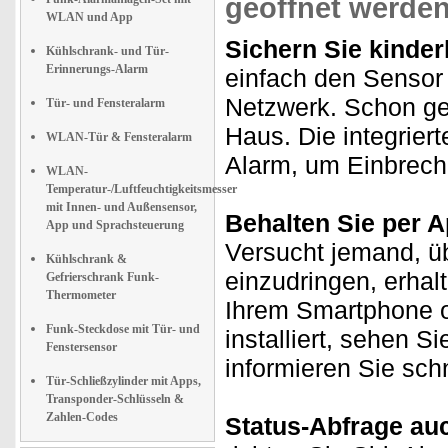
geöffnet werde
WLAN und App
Sichern Sie kinder
Kühlschrank- und Tür-
Erinnerungs-Alarm
einfach den Sensor
Netzwerk. Schon ge
Tür- und Fensteralarm
Haus. Die integriert
WLAN-Tür & Fensteralarm
Alarm, um Einbreche
WLAN-
Temperatur-/Luftfeuchtigkeitsmesser
mit Innen- und Außensensor,
Behalten Sie per A
App und Sprachsteuerung
Versucht jemand, üb
Kühlschrank &
einzudringen, erhal
Gefrierschrank Funk-
Thermometer
Ihrem Smartphone o
Funk-Steckdose mit Tür- und
installiert, sehen 
Fenstersensor
informieren Sie sch
Tür-Schließzylinder mit Apps,
Transponder-Schlüsseln &
Zahlen-Codes
Status-Abfrage au