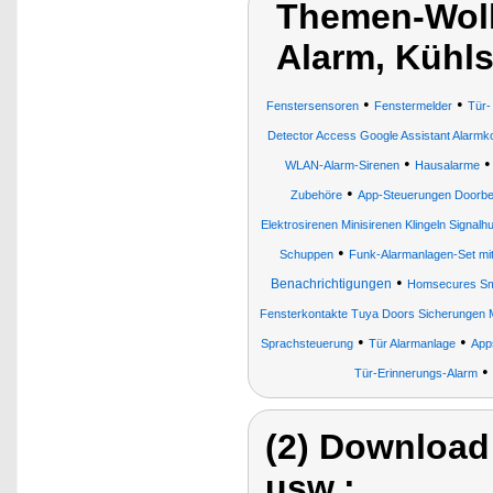
Themen-Wolk
Alarm, Kühl
•
•
Fenstersensoren
Fenstermelder
Tür-
Detector Access Google Assistant Alarmk
•
WLAN-Alarm-Sirenen
Hausalarme
•
Zubehöre
App-Steuerungen Doorbel
Elektrosirenen Minisirenen Klingeln Signal
•
Schuppen
Funk-Alarmanlagen-Set mi
•
Benachrichtigungen
Homsecures Sma
Fensterkontakte Tuya Doors Sicherungen 
•
•
Sprachsteuerung
Tür Alarmanlage
App
•
Tür-Erinnerungs-Alarm
(2) Download
usw.: