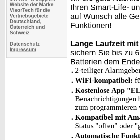
Website der Marke
Ihren Smart-Life- u
VisorTech für die
auf Wunsch alle Ge
Vertriebsgebiete
Deutschland,
Funktionen!
Österreich und
Schweiz
Lange Laufzeit mit
Datenschutz
Impressum
sichern Sie bis zu 
Batterien dem Ende 
2-teiliger Alarmgeber
WiFi-kompatibel:
fü
Kostenlose App "E
Benachrichtigungen 
zum programmieren v
Kompatibel mit Ama
Status "offen" oder "
Automatische Funk