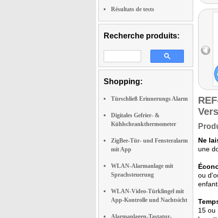
Résultats de tests
Recherche produits:
Shopping:
REF
Türschließ Erinnerungs Alarm
Vers
Digitales Gefrier- &
Kühlschrankthermometer
Produ
Ne lai
ZigBee-Tür- und Fensteralarm
une do
mit App
WLAN-Alarmanlage mit
Écono
Sprachsteuerung
ou d'o
enfant
WLAN-Video-Türklingel mit
App-Kontrolle und Nachtsicht
Temps 
15 ou 
Alarmanlagen-Tastatur-