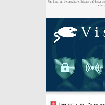
Um Ihnen ein bestmögliches Erlebnis auf dieser We
zu. Inf
Français / Suisse
(Certains texte