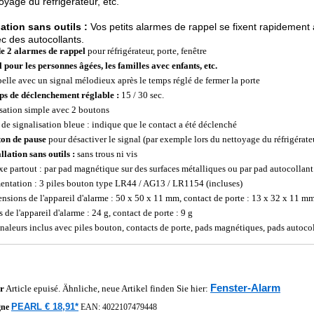
toyage du réfrigérateur, etc.
lation sans outils :
Vos petits alarmes de rappel se fixent rapidement 
c des autocollants.
de 2 alarmes de rappel
pour réfrigérateur, porte, fenêtre
l pour les personnes âgées, les familles avec enfants, etc.
elle avec un signal mélodieux après le temps réglé de fermer la porte
s de déclenchement réglable :
15 / 30 sec.
isation simple avec 2 boutons
de signalisation bleue : indique que le contact a été déclenché
on de pause
pour désactiver le signal (par exemple lors du nettoyage du réfrigérate
llation sans outils :
sans trous ni vis
ixe partout : par pad magnétique sur des surfaces métalliques ou par pad autocollant
entation : 3 piles bouton type LR44 / AG13 / LR1154 (incluses)
nsions de l'appareil d'alarme : 50 x 50 x 11 mm, contact de porte : 13 x 32 x 11 m
 de l'appareil d'alarme : 24 g, contact de porte : 9 g
gnaleurs inclus avec piles bouton, contacts de porte, pads magnétiques, pads autoco
Fenster-Alarm
r
Article epuisé. Ähnliche, neue Artikel finden Sie hier:
PEARL € 18,91*
gne
EAN:
4022107479448