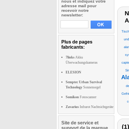
nous et indiquez votre
adresse mail pour
recevoir notre
N
newsletter:
A
Tisc
und
Plus de pages
fabricants:
ala
sy
7links
Akku
Überwachungskameras
capte
Si
ELESION
Al
Semptec Urban Survival
de
Technology
Sonnensegel
Gefr
Somikon
Fotoscanner
c
Zavarius
Infrarot Nachtsichtgeräte
Site de service et
(1
support de la marque