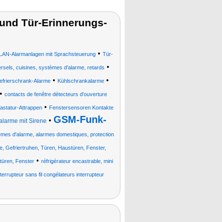
 und Tür-Erinnerungs-
•
AN-Alarmanlagen mit Sprachsteuerung
Tür-
•
rsels, cuisines, systèmes d'alarme, retards
•
•
efrierschrank-Alarme
Kühlschrankalarme
•
contacts de fenêtre détecteurs d'ouverture
•
astatur-Attrappen
Fenstersensoren Kontakte
GSM-Funk-
•
larme mit Sirene
èmes d'alarme, alarmes domestiques, protection
, Gefriertruhen, Türen, Haustüren, Fenster,
•
türen, Fenster
réfrigérateur encastrable, mini
terrupteur sans fil congélateurs interrupteur