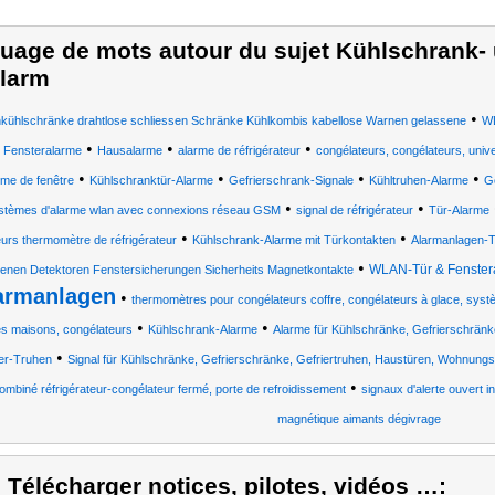
uage de mots autour du sujet Kühlschrank-
larm
•
hkühlschränke drahtlose schliessen Schränke Kühlkombis kabellose Warnen gelassene
WL
•
•
•
 Fensteralarme
Hausalarme
alarme de réfrigérateur
congélateurs, congélateurs, unive
•
•
•
•
rme de fenêtre
Kühlschranktür-Alarme
Gefrierschrank-Signale
Kühltruhen-Alarme
G
•
•
stèmes d'alarme wlan avec connexions réseau GSM
signal de réfrigérateur
Tür-Alarme
•
•
urs thermomètre de réfrigérateur
Kühlschrank-Alarme mit Türkontakten
Alarmanlagen-T
•
WLAN-Tür & Fenstera
renen Detektoren Fenstersicherungen Sicherheits Magnetkontakte
armanlagen
•
thermomètres pour congélateurs coffre, congélateurs à glace, syst
•
•
s maisons, congélateurs
Kühlschrank-Alarme
Alarme für Kühlschränke, Gefrierschränke
•
ier-Truhen
Signal für Kühlschränke, Gefrierschränke, Gefriertruhen, Haustüren, Wohnungs
•
ombiné réfrigérateur-congélateur fermé, porte de refroidissement
signaux d'alerte ouvert in
magnétique aimants dégivrage
) Télécharger notices, pilotes, vidéos …: