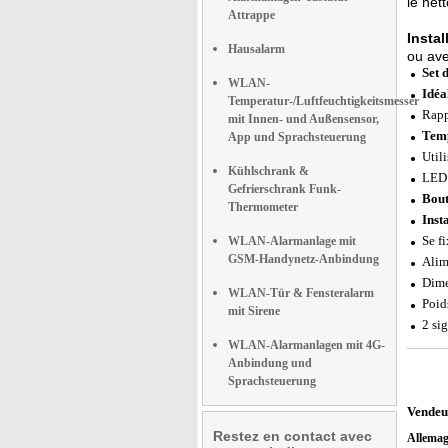
le net
Attrappe
Instal
Hausalarm
ou ave
Set 
WLAN-
Idéa
Temperatur-/Luftfeuchtigkeitsmesser
Rapp
mit Innen- und Außensensor,
Temp
App und Sprachsteuerung
Util
Kühlschrank &
LED 
Gefrierschrank Funk-
Bout
Thermometer
Insta
Se f
WLAN-Alarmanlage mit
GSM-Handynetz-Anbindung
Alim
Dime
WLAN-Tür & Fensteralarm
Poids
mit Sirene
2 si
WLAN-Alarmanlagen mit 4G-
Anbindung und
Sprachsteuerung
Vendeu
Restez en contact avec
Allema