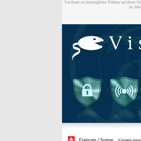
Um Ihnen ein bestmögliches Erlebnis auf dieser We
zu. Inf
Français / Suisse
(Certains texte