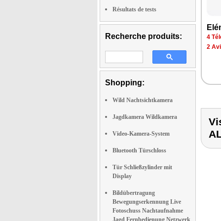
Résultats de tests
Elé
Recherche produits:
4 Tél
2 Av
Shopping:
Wild Nachtsichtkamera
Jagdkamera Wildkamera
Vi
A
Video-Kamera-System
Bluetooth Türschloss
Tür Schließzylinder mit
Display
Bildübertragung
Bewegungserkennung Live
Fotoschuss Nachtaufnahme
Jagd Fernbedienung Netzwerk