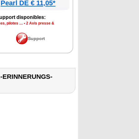
Pearl DE € 11,05*
upport disponibles:
es, pilotes …
•
2 Avis presse &
Support
R-ERINNERUNGS-