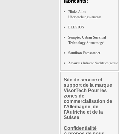
fabricants:
7links
Akku
Überwachungskameras
ELESION
Semptec Urban Survival
Technology
Sonnensegel
Somikon
Fotoscanner
Zavarius
Infrarot Nachtsichtgeräte
Site de service et
support de la marque
VisorTech Pour les
zones de
commercialisation de
l'Allemagne, de
l'Autriche et de la
Suisse
Confidentialité
A propos de nous