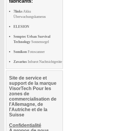
fabricants:
7links
Akku
Überwachungskameras
ELESION
Semptec Urban Survival
Technology
Sonnensegel
Somikon
Fotoscanner
Zavarius
Infrarot Nachtsichtgeräte
Site de service et
support de la marque
VisorTech Pour les
zones de
commercialisation de
l'Allemagne, de
l'Autriche et de la
Suisse
Confidentialité
A propos de nous