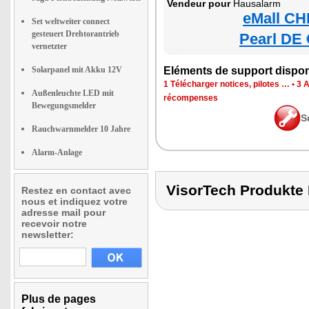
Vendeur pour
Hausalarm
eMall CH
Set weltweiter connect
gesteuert Drehtorantrieb
Pearl DE 
vernetzter
Solarpanel mit Akku 12V
Eléments de support dispon
1 Télécharger notices, pilotes …
•
3 
Außenleuchte LED mit
récompenses
Bewegungsmelder
S
Rauchwarnmelder 10 Jahre
Alarm-Anlage
VisorTech Produkt
Restez en contact avec
nous et indiquez votre
adresse mail pour
recevoir notre
newsletter:
Plus de pages