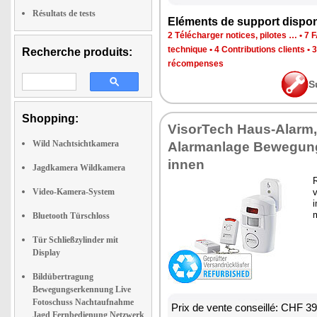
Résultats de tests
Eléments de support dispon
2 Télécharger notices, pilotes …
•
7 
technique
•
4 Contributions clients
•
3
Recherche produits:
récompenses
S
Shopping:
VisorTech Haus-Alarm,
Wild Nachtsichtkamera
Alarmanlage Bewegun
innen
Jagdkamera Wildkamera
R
Video-Kamera-System
v
i
m
Bluetooth Türschloss
Tür Schließzylinder mit
Display
Bildübertragung
Bewegungserkennung Live
Fotoschuss Nachtaufnahme
Prix de vente conseillé: CHF 3
Jagd Fernbedienung Netzwerk