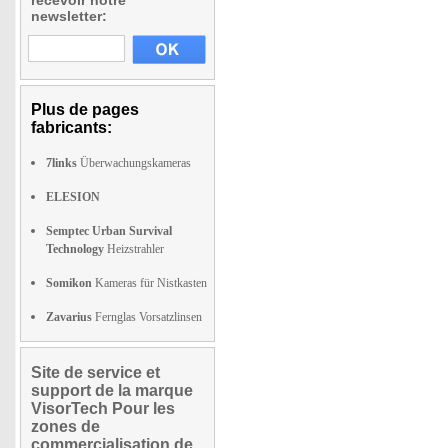
recevoir notre
newsletter:
Plus de pages
fabricants:
7links
Überwachungskameras
ELESION
Semptec Urban Survival
Technology
Heizstrahler
Somikon
Kameras für Nistkasten
Zavarius
Fernglas Vorsatzlinsen
Site de service et
support de la marque
VisorTech Pour les
zones de
commercialisation de