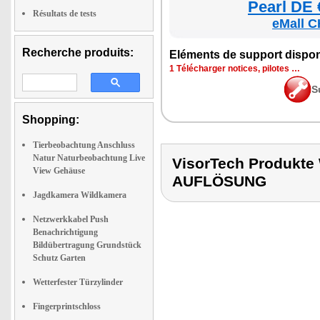
Pearl DE 
Résultats de tests
eMall C
Recherche produits:
Elé­ments de sup­port dis­po­
1 Télé­char­ger notices, pilotes …
S
Shopping:
Tierbeobachtung Anschluss
Natur Naturbeobachtung Live
VisorTech Produk
View Gehäuse
AUFLÖSUNG
Jagdkamera Wildkamera
Netzwerkkabel Push
Benachrichtigung
Bildübertragung Grundstück
Schutz Garten
Wetterfester Türzylinder
Fingerprintschloss