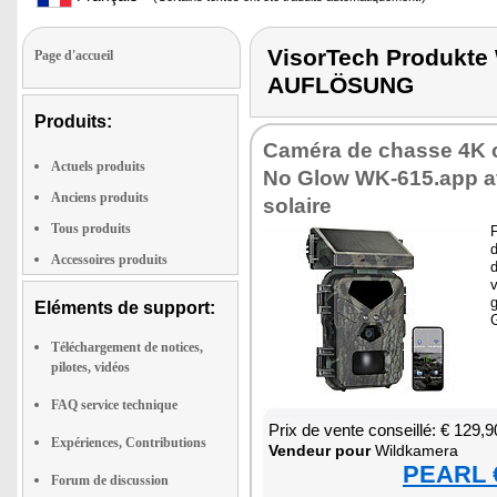
VisorTech Produk
Page d'accueil
AUFLÖSUNG
Produits:
Caméra de chasse 4K 
Actuels produits
No Glow WK-615.app a
Anciens produits
solaire
Tous produits
F
Accessoires produits
d
v
Eléments de support:
Téléchargement de notices,
pilotes, vidéos
FAQ service technique
Prix de vente conseillé: € 129,9
Expériences, Contributions
Ven­deur pour
Wild­ka­mera
PEARL €
Forum de discussion