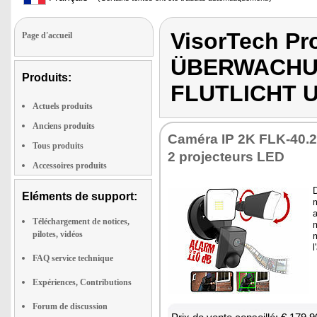
VisorTech Pr
Page d'accueil
ÜBERWACHU
Produits:
FLUTLICHT 
Actuels produits
Anciens produits
Caméra IP 2K FLK-40.
Tous produits
2 pro­jec­teurs LED
Accessoires produits
D
Eléments de support:
a
Téléchargement de notices,
pilotes, vidéos
m
l
FAQ service technique
Expériences, Contributions
Forum de discussion