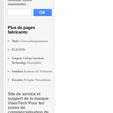
recevoir notre
newsletter:
Plus de pages
fabricants:
7links
Überwachungskameras
ELESION
Semptec Urban Survival
Technology
Heizstrahler
Somikon
Kameras für Nistkasten
Zavarius
Fernglas Vorsatzlinsen
Site de service et
support de la marque
VisorTech Pour les
zones de
commercialisation de