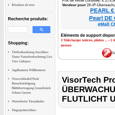
Prix de vente conseillé: € 179,9
Ven­deur pour
2K-IP-Über­wa­chung­ska­mera 
Résultats de tests
PEARL € 
Pearl DE 
Recherche produits:
eMall C
Elé­ments de sup­port dis­po­
3 Télé­char­ger notices, pilotes …
•
1 
Shopping:
penses
Tierbeobachtung Anschluss
S
Natur Naturbeobachtung Live
View Gehäuse
Jagdkamera Wildkamera
VisorTech Pr
Netzwerkkabel Push
Benachrichtigung
ÜBERWACHU
Bildübertragung Grundstück
Schutz Garten
FLUTLICHT 
Wetterfester Türzylinder
Fingerprintschloss