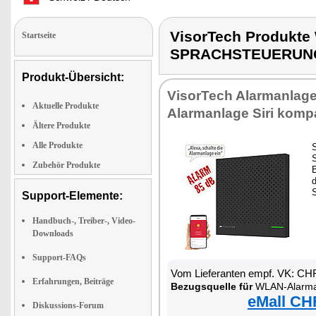
VisorTech Produk
Startseite
SPRACHSTEUERUN
Produkt-Übersicht:
VisorTech Alarmanlag
Aktuelle Produkte
Alarmanlage Siri kompa
Ältere Produkte
Alle Produkte
S
S
Zubehör Produkte
d
Support-Elemente:
Handbuch-, Treiber-, Video-
Downloads
Support-FAQs
Vom Lieferanten empf. VK: CH
Erfahrungen, Beiträge
Bezugsquelle für
WLAN-Alarmanlage
eMall CH
Diskussions-Forum