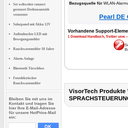
Bezugsquelle für
WLAN-Alarmanlage
Set weltweiter connect
gesteuert Drehtorantrieb
vernetzter
Pearl DE 
Solarpanel mit Akku 12V
Vorhandene Support-Eleme
Außenleuchte LED mit
1 Download Handbuch, Treiber usw.
Bewegungsmelder
S
Rauchwarnmelder 10 Jahre
B
Alarm-Anlage
Bluetooth Türschloss
Fotoelektrischer
Rauchwarnmelder
VisorTech Produk
SPRACHSTEUERUN
Bleiben Sie mit uns im
Kontakt und tragen Sie
hier Ihre E-Mail-Adresse
für unsere HotPrice-Mail
ein: