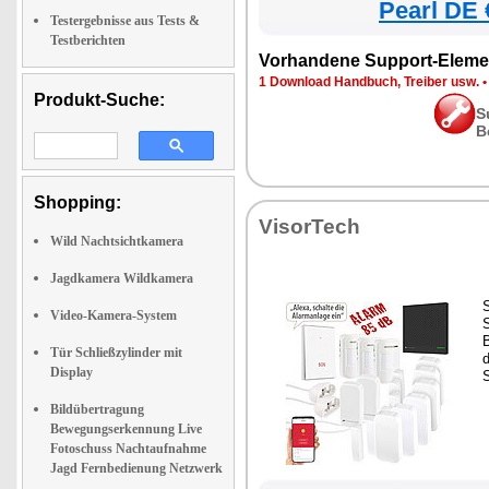
Pearl DE 
Testergebnisse aus Tests &
Testberichten
Vorhandene Support-Eleme
1 Download Handbuch, Treiber usw.
Produkt-Suche:
S
B
Shopping:
VisorTech
Wild Nachtsichtkamera
Jagdkamera Wildkamera
S
Video-Kamera-System
S
Tür Schließzylinder mit
d
Display
Bildübertragung
Bewegungserkennung Live
Fotoschuss Nachtaufnahme
Jagd Fernbedienung Netzwerk