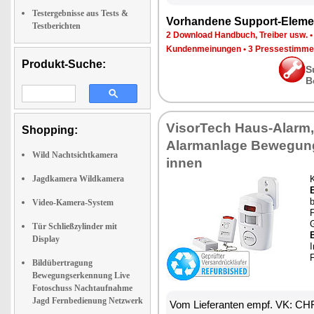
Testergebnisse aus Tests &
Vorhandene Support-Eleme
Testberichten
2 Download Handbuch, Treiber usw.
Kundenmeinungen
•
3 Pressestimme
Produkt-Suche:
S
B
VisorTech Haus-Alarm,
Shopping:
Alarmanlage Bewegun
Wild Nachtsichtkamera
innen
Jagdkamera Wildkamera
Video-Kamera-System
Tür Schließzylinder mit
B
Display
I
Bildübertragung
Bewegungserkennung Live
Fotoschuss Nachtaufnahme
Jagd Fernbedienung Netzwerk
Vom Lieferanten empf. VK: CH