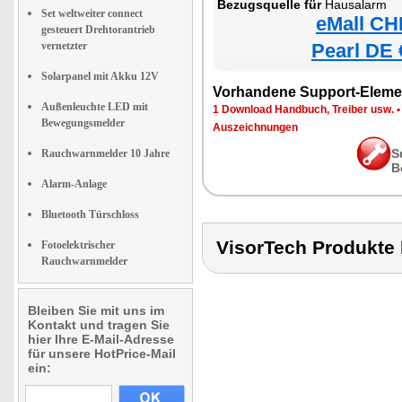
Bezugsquelle für
Hausalarm
Set weltweiter connect
eMall CH
gesteuert Drehtorantrieb
vernetzter
Pearl DE 
Solarpanel mit Akku 12V
Vorhandene Support-Eleme
Außenleuchte LED mit
1 Download Handbuch, Treiber usw.
Bewegungsmelder
Auszeichnungen
S
Rauchwarnmelder 10 Jahre
B
Alarm-Anlage
Bluetooth Türschloss
VisorTech Produkt
Fotoelektrischer
Rauchwarnmelder
Bleiben Sie mit uns im
Kontakt und tragen Sie
hier Ihre E-Mail-Adresse
für unsere HotPrice-Mail
ein: