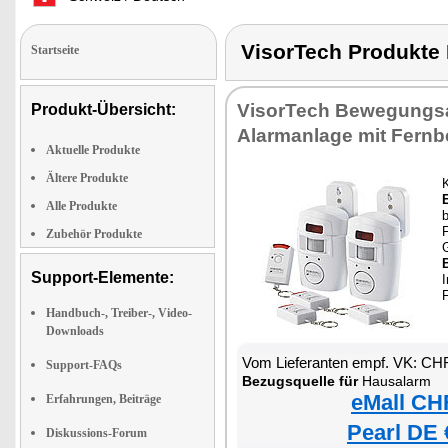
VisorTech Produkt
Startseite
VisorTech Bewegungs
Produkt-Übersicht:
Alarmanlage mit Fern
Aktuelle Produkte
Ältere Produkte
Alle Produkte
Zubehör Produkte
B
Support-Elemente:
I
Handbuch-, Treiber-, Video-
Downloads
Vom Lieferanten empf. VK: CH
Support-FAQs
Bezugsquelle für
Hausalarm
eMall CH
Erfahrungen, Beiträge
Pearl DE 
Diskussions-Forum