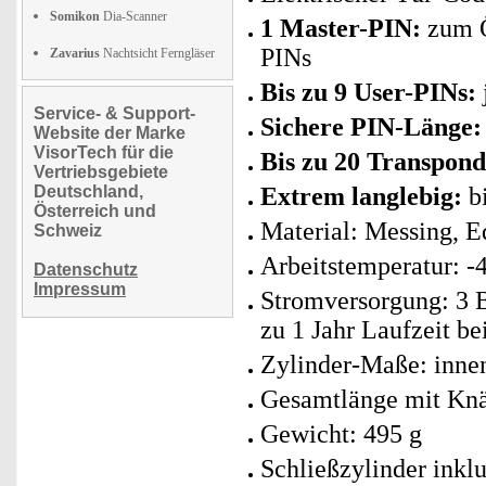
Somikon
Dia-Scanner
1 Master-PIN:
zum Ö
PINs
Zavarius
Nachtsicht Ferngläser
Bis zu 9 User-PINs:
Service- & Support-
Sichere PIN-Länge:
Website der Marke
VisorTech für die
Bis zu 20 Transpond
Vertriebsgebiete
Deutschland,
Extrem langlebig:
bi
Österreich und
Material: Messing, Ed
Schweiz
Arbeitstemperatur: -
Datenschutz
Impressum
Stromversorgung: 3 B
zu 1 Jahr Laufzeit b
Zylinder-Maße: inne
Gesamtlänge mit Knäu
Gewicht: 495 g
Schließzylinder inklu