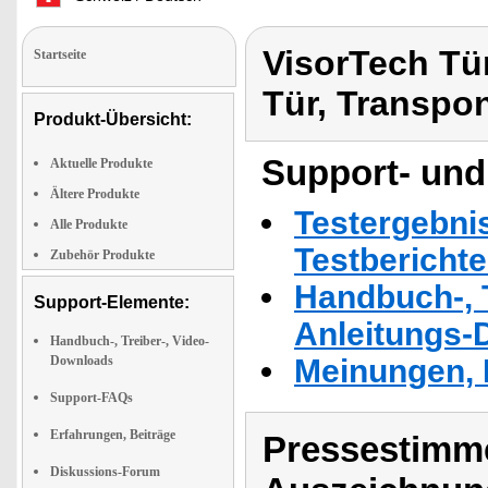
VisorTech Tü
Startseite
Tür, Transpo
Produkt-Übersicht:
Support- und
Aktuelle Produkte
Ältere Produkte
Testergebni
Alle Produkte
Testbericht
Zubehör Produkte
Handbuch-, T
Support-Elemente:
Anleitungs-
Handbuch-, Treiber-, Video-
Downloads
Meinungen, 
Support-FAQs
Erfahrungen, Beiträge
Pressestimme
Diskussions-Forum