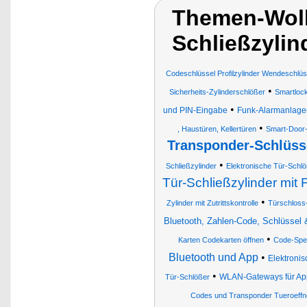
Themen-Wolk
Schließzylin
Codeschlüssel Profilzylinder Wendeschlüs
•
Sicherheits-Zylinderschlößer
Smartloc
•
und PIN-Eingabe
Funk-Alarmanlage
•
, Haustüren, Kellertüren
Smart-Door
Transponder-Schlüss
•
Schließzylinder
Elektronische Tür-Schl
Tür-Schließzylinder mit
•
Zylinder mit Zutrittskontrolle
Türschloss-
Bluetooth, Zahlen-Code, Schlüssel
•
Karten Codekarten öffnen
Code-Spez
Bluetooth und App
•
Elektronis
•
WLAN-Gateways für App-
Tür-Schlößer
Codes und Transponder Tueroeffn