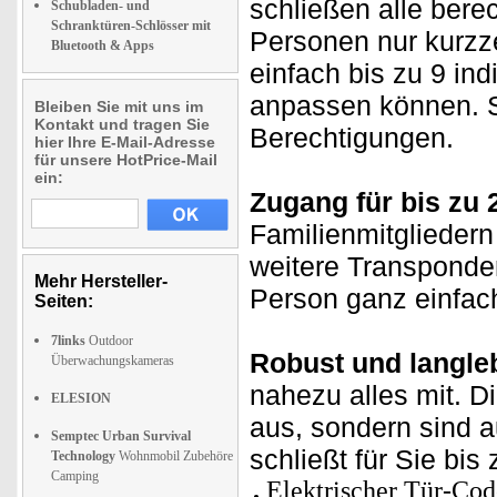
schließen alle bere
Schubladen- und
Schranktüren-Schlösser mit
Personen nur kurzz
Bluetooth & Apps
einfach bis zu 9 ind
anpassen können. S
Bleiben Sie mit uns im
Kontakt und tragen Sie
Berechtigungen.
hier Ihre E-Mail-Adresse
für unsere HotPrice-Mail
ein:
Zugang für bis zu 
Familienmitgliedern
weitere Transponder
Mehr Hersteller-
Person ganz einfac
Seiten:
7links
Outdoor
Robust und langle
Überwachungskameras
nahezu alles mit. D
ELESION
aus, sondern sind a
Semptec Urban Survival
schließt für Sie bis
Technology
Wohnmobil Zubehöre
Camping
Elektrischer Tür-Co