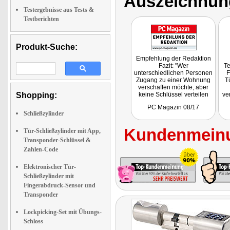
Auszeichnun
Testergebnisse aus Tests &
Testberichten
Produkt-Suche:
Empfehlung der Redaktion
Fazit: "Wer
Te
unterschiedlichen Personen
F
Zugang zu einer Wohnung
T
verschaffen möchte, aber
Shopping:
keine Schlüssel verteilen
ve
will, der bekommt mit dem
kin
PC Magazin 08/17
VisorTech Schließzylinder
se
Schließzylinder
eine praktische und sichere
gu
Lösung."
T
Kundenmeinu
Tür-Schließzylinder mit App,
Transponder-Schlüssel &
Zahlen-Code
Elektronischer Tür-
Schließzylinder mit
Fingerabdruck-Sensor und
Transponder
Lockpicking-Set mit Übungs-
Schloss