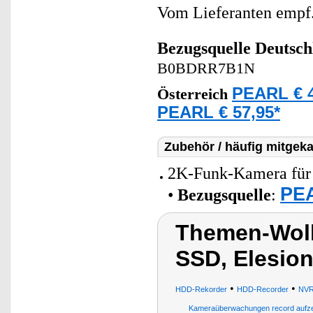
Vom Lieferanten emp
Bezugsquelle
Deutsch
B0BDRR7B1N
PEARL € 4
Österreich
PEARL € 57,95*
Zubehör / häufig mitgeka
2K-Funk-Kamera für 
PEA
•
Bezugsquelle
:
Themen-Wolk
SSD, Elesio
•
•
HDD-Rekorder
HDD-Recorder
NVR
Kameraüberwachungen record aufze