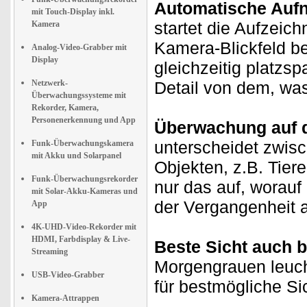
Automatische Aufn
mit Touch-Display inkl.
startet die Aufzeic
Kamera
Kamera-Blickfeld b
Analog-Video-Grabber mit
Display
gleichzeitig platzs
Netzwerk-
Detail von dem, was
Überwachungssysteme mit
Rekorder, Kamera,
Personenerkennung und App
Überwachung auf d
unterscheidet zwis
Funk-Überwachungskamera
mit Akku und Solarpanel
Objekten, z.B. Tie
Funk-Überwachungsrekorder
nur das auf, worau
mit Solar-Akku-Kameras und
der Vergangenheit 
App
4K-UHD-Video-Rekorder mit
HDMI, Farbdisplay & Live-
Beste Sicht auch b
Streaming
Morgengrauen leuch
USB-Video-Grabber
für bestmögliche Si
Kamera-Attrappen