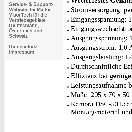
Wetterfestes Gehäus
Service- & Support-
Stromversorgung: per
Website der Marke
VisorTech für die
Eingangsspannung: 
Vertriebsgebiete
Deutschland,
Eingangswechselstro
Österreich und
Schweiz
Ausgangsspannung: 
Ausgangsstrom: 1,0 
Datenschutz
Impressum
Ausgangsleistung: 1
Durchschnittliche Ef
Effizienz bei gering
Leistungsaufnahme be
Maße: 205 x 70 x 50
Kamera DSC-501.cam 
Montagematerial und