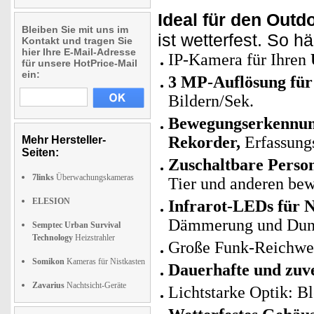
Ideal für den Outd
Bleiben Sie mit uns im
ist wetterfest. So 
Kontakt und tragen Sie
hier Ihre E-Mail-Adresse
IP-Kamera für Ihren
für unsere HotPrice-Mail
ein:
3 MP-Auflösung für 
Bildern/Sek.
Bewegungserkennung
Rekorder,
Erfassung
Mehr Hersteller-
Seiten:
Zuschaltbare Perso
7links
Überwachungskameras
Tier und anderen bew
ELESION
Infrarot-LEDs für N
Dämmerung und Dunke
Semptec Urban Survival
Technology
Heizstrahler
Große Funk-Reichwei
Somikon
Kameras für Nistkasten
Dauerhafte und zuve
Zavarius
Nachtsicht-Geräte
Lichtstarke Optik: B