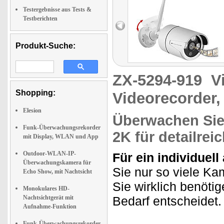
Testergebnisse aus Tests &
Testberichten
Produkt-Suche:
ZX-5294-919
V
Shopping:
Videorecorder,
Elesion
Überwachen Sie
Funk-Überwachungsrekorder
2K für detailrei
mit Display, WLAN und App
Outdoor-WLAN-IP-
Für ein individuel
Überwachungskamera für
Sie nur so viele K
Echo Show, mit Nachtsicht
Sie wirklich benötige
Monokulares HD-
Nachtsichtgerät mit
Bedarf entscheidet.
Aufnahme-Funktion
Funk-Überwachungsrekorder