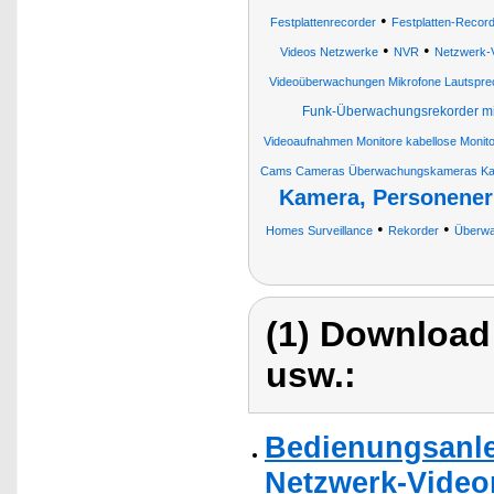
•
Festplattenrecorder
Festplatten-Recor
•
•
Videos Netzwerke
NVR
Netzwerk-
Videoüberwachungen Mikrofone Lautsprec
Funk-Überwachungsrekorder mit
Videoaufnahmen Monitore kabellose Monit
Cams Cameras Überwachungskameras K
Kamera, Personene
•
•
Homes Surveillance
Rekorder
Überwa
(1) Download
usw.:
Bedienungsanle
Netzwerk-Videor