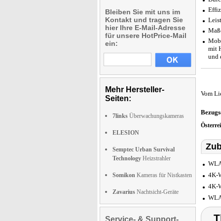
Effi
Bleiben Sie mit uns im
Kontakt und tragen Sie
Leis
hier Ihre E-Mail-Adresse
Maße
für unsere HotPrice-Mail
Mobi
ein:
mit 
und 
Mehr Hersteller-
Vom Li
Seiten:
Bezugs
7links
Überwachungskameras
Österre
ELESION
Zub
Semptec Urban Survival
Technology
Heizstrahler
WLAN
4K-W
Somikon
Kameras für Nistkasten
4K-W
Zavarius
Nachtsicht-Geräte
WLAN
T
Service- & Support-