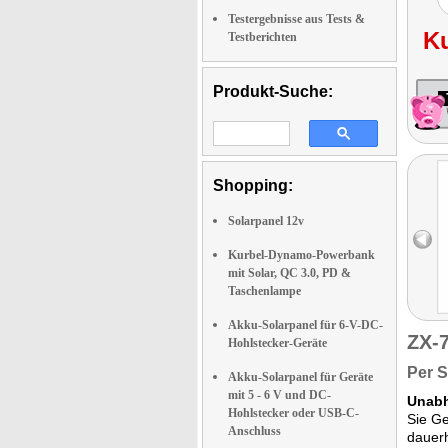
Testergebnisse aus Tests &
K
Testberichten
Produkt-Suche:
Shopping:
Solarpanel 12v
Kurbel-Dynamo-Powerbank
mit Solar, QC 3.0, PD &
Taschenlampe
Akku-Solarpanel für 6-V-DC-
ZX-
Hohlstecker-Geräte
Per S
Akku-Solarpanel für Geräte
mit 5 - 6 V und DC-
Unabh
Hohlstecker oder USB-C-
Sie Ge
Anschluss
dauerh