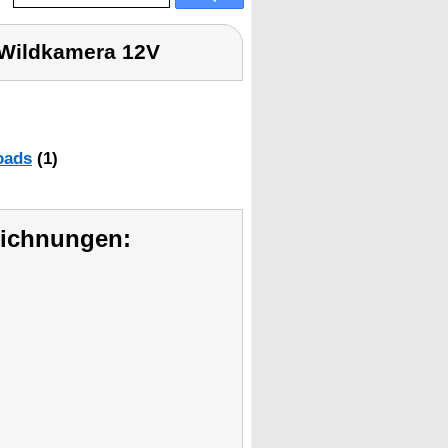
 Wildkamera 12V
oads
(1)
eichnungen: