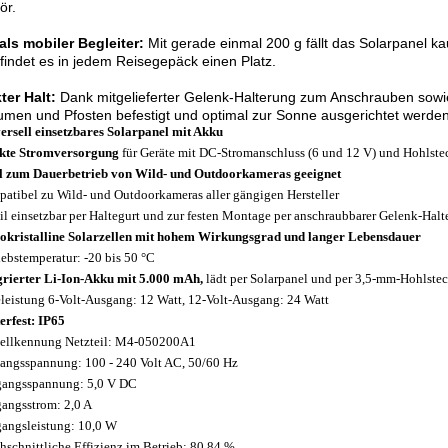
ör.
als mobiler Begleiter:
Mit gerade einmal 200 g fällt das Solarpanel 
indet es in jedem Reisegepäck einen Platz.
ter Halt:
Dank mitgelieferter Gelenk-Halterung zum Anschrauben sowie
men und Pfosten befestigt und optimal zur Sonne ausgerichtet werden
ersell einsetzbares Solarpanel mit Akku
kte Stromversorgung
für Geräte mit DC-Stromanschluss (6 und 12 V) und Hohlst
l zum Dauerbetrieb von Wild- und Outdoorkameras geeignet
atibel zu Wild- und Outdoorkameras aller gängigen Hersteller
l einsetzbar per Haltegurt und zur festen Montage per anschraubbarer Gelenk-Halt
kristalline Solarzellen mit hohem Wirkungsgrad und langer Lebensdauer
iebstemperatur: -20 bis 50 °C
grierter Li-Ion-Akku mit 5.000 mAh,
lädt per Solarpanel und per 3,5-mm-Hohlste
leistung 6-Volt-Ausgang: 12 Watt, 12-Volt-Ausgang: 24 Watt
erfest: IP65
llkennung Netzteil: M4-050200A1
angsspannung: 100 - 240 Volt AC, 50/60 Hz
angsspannung: 5,0 V DC
angsstrom: 2,0 A
angsleistung: 10,0 W
hschnittliche Effizienz im Betrieb: 80,84 %