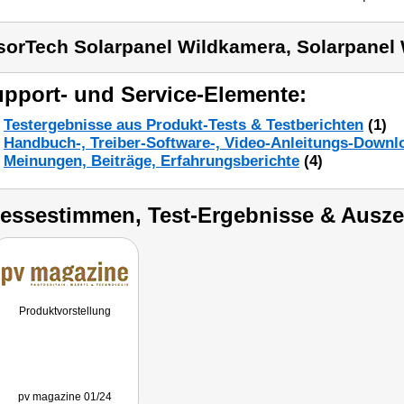
sorTech Solarpanel Wildkamera, Solarpanel
pport- und Service-Elemente:
Testergebnisse aus Produkt-Tests & Testberichten
(1)
Handbuch-, Treiber-Software-, Video-Anleitungs-Downl
Meinungen, Beiträge, Erfahrungsberichte
(4)
ressestimmen, Test-Ergebnisse & Ausz
Produktvorstellung
pv magazine 01/24