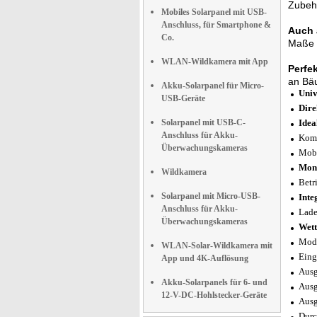
Zubeh
Mobiles Solarpanel mit USB-
Anschluss, für Smartphone &
Auch 
Co.
Maße f
WLAN-Wildkamera mit App
Perfek
an Bäu
Akku-Solarpanel für Micro-
Univ
USB-Geräte
Dire
Solarpanel mit USB-C-
Idea
Anschluss für Akku-
Komp
Überwachungskameras
Mobi
Mono
Wildkamera
Betr
Solarpanel mit Micro-USB-
Inte
Anschluss für Akku-
Lade
Überwachungskameras
Wett
Mode
WLAN-Solar-Wildkamera mit
Eing
App und 4K-Auflösung
Ausg
Akku-Solarpanels für 6- und
Ausg
12-V-DC-Hohlstecker-Geräte
Ausg
Durc