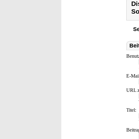
Di
So
Se
Bei
Benut
E-Mai
URL z
Titel:
Beitra