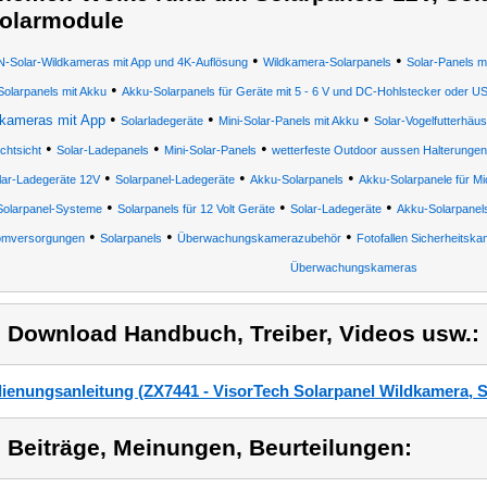
olarmodule
•
•
-Solar-Wildkameras mit App und 4K-Auflösung
Wildkamera-Solarpanels
Solar-Panels m
•
Solarpanels mit Akku
Akku-Solarpanels für Geräte mit 5 - 6 V und DC-Hohlstecker oder 
•
•
•
kameras mit App
Solarladegeräte
Mini-Solar-Panels mit Akku
Solar-Vogelfutterhä
•
•
•
chtsicht
Solar-Ladepanels
Mini-Solar-Panels
wetterfeste Outdoor aussen Halterungen
•
•
•
lar-Ladegeräte 12V
Solarpanel-Ladegeräte
Akku-Solarpanels
Akku-Solarpanele für M
•
•
•
Solarpanel-Systeme
Solarpanels für 12 Volt Geräte
Solar-Ladegeräte
Akku-Solarpanel
•
•
•
omversorgungen
Solarpanels
Überwachungskamerazubehör
Fotofallen Sicherheits
Überwachungskameras
) Download Handbuch, Treiber, Videos usw.:
ienungsanleitung (ZX7441 - VisorTech Solarpanel Wildkamera, 
) Beiträge, Meinungen, Beurteilungen: