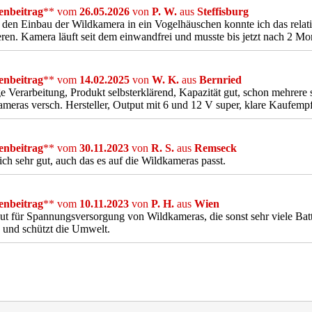
nbeitrag
** vom
26.05.2026
von
P. W.
aus
Steffisburg
den Einbau der Wildkamera in ein Vogelhäuschen konnte ich das relati
ren. Kamera läuft seit dem einwandfrei und musste bis jetzt nach 2 M
nbeitrag
** vom
14.02.2025
von
W. K.
aus
Bernried
e Verarbeitung, Produkt selbsterklärend, Kapazität gut, schon mehrere 
meras versch. Hersteller, Output mit 6 und 12 V super, klare Kaufemp
nbeitrag
** vom
30.11.2023
von
R. S.
aus
Remseck
ich sehr gut, auch das es auf die Wildkameras passt.
nbeitrag
** vom
10.11.2023
von
P. H.
aus
Wien
ut für Spannungsversorgung von Wildkameras, die sonst sehr viele Batt
 und schützt die Umwelt.