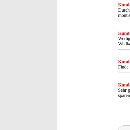
Kunde
Durch 
montie
Kunde
Wertig
Wildka
Kunde
Finde 
Kunde
Sehr g
sparen