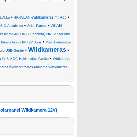
•
•
4K-WLAN-Wildkameras mit App
it Akku
•
•
WLAN-
USB-C-Anschluss
Solar-Panels
user mit WLAN-Full-HD-Kamera, PIR-Sensor und
•
 Panels Akkus 6V 12V Solar
Mini-Solarmodule
Wildkameras
•
•
icro-USB-Geräte
•
s für 6-V-DC-Hohlstecker-Geräte
Wildkamera
kameras Wildtierkameras Kameras Wildkameras
Solarpanel Wildkamera 12V)