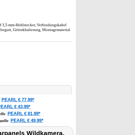
f 3,5-mm-Hohlstecker, Verbindungskabel
altegurt, Gelenkhalterung, Montagematerial
PEARL € 77,99*
:
EARL € 43,99*
PEARL € 81,99*
lle
:
PEARL € 49,99*
uelle
:
arpanels Wildkamera,