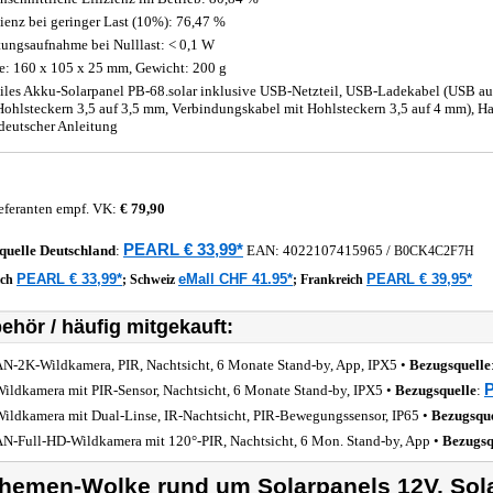
zienz bei geringer Last (10%): 76,47 %
tungsaufnahme bei Nulllast: < 0,1 W
: 160 x 105 x 25 mm, Gewicht: 200 g
les Akku-Solarpanel PB-68.solar inklusive USB-Netzteil, USB-Ladekabel (USB au
Hohlsteckern 3,5 auf 3,5 mm, Verbindungskabel mit Hohlsteckern 3,5 auf 4 mm), H
deutscher Anleitung
eferanten empf. VK:
€ 79,90
PEARL € 33,99*
quelle
Deutschland
:
EAN:
4022107415965
/
B0CK4C2F7H
PEARL € 33,99*
eMall CHF 41.95*
PEARL € 39,95*
ich
;
Schweiz
;
Frankreich
ehör / häufig mitgekauft:
-2K-Wildkamera, PIR, Nachtsicht, 6 Monate Stand-by, App, IPX5 •
Bezugsquelle
P
ildkamera mit PIR-Sensor, Nachtsicht, 6 Monate Stand-by, IPX5 •
Bezugsquelle
:
ildkamera mit Dual-Linse, IR-Nachtsicht, PIR-Bewegungssensor, IP65 •
Bezugsque
-Full-HD-Wildkamera mit 120°-PIR, Nachtsicht, 6 Mon. Stand-by, App •
Bezugsq
hemen-Wolke rund um Solarpanels 12V, Sol