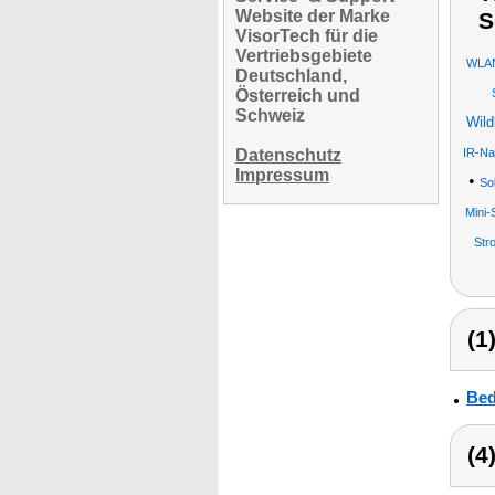
Website der Marke
S
VisorTech für die
Vertriebsgebiete
WLAN
Deutschland,
Österreich und
Schweiz
Wild
Datenschutz
IR-Na
Impressum
•
So
Mini-
Str
(1
Bed
(4