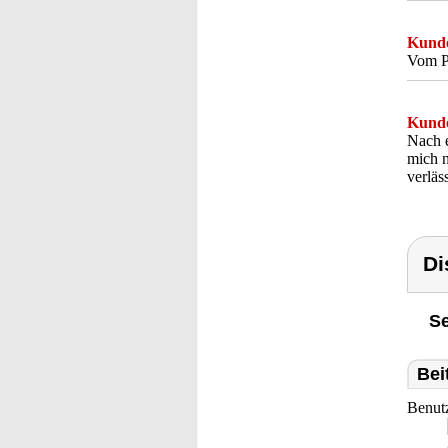
Kunde
Vom Pr
Kunde
Nach e
mich n
verläs
Di
Se
Bei
Benut