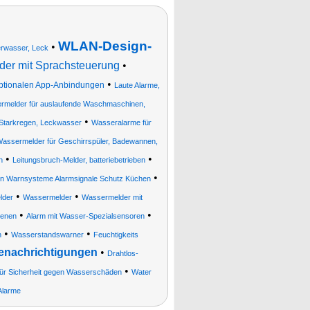
WLAN-Design-
•
erwasser, Leck
r mit Sprachsteuerung
•
•
optionalen App-Anbindungen
Laute Alarme,
rmelder für auslaufende Waschmaschinen,
•
 Starkregen, Leckwasser
Wasseralarme für
Wassermelder für Geschirrspüler, Badewannen,
•
•
n
Leitungsbruch-Melder, batteriebetrieben
•
ren Warnsysteme Alarmsignale Schutz Küchen
•
•
lder
Wassermelder
Wassermelder mit
•
•
renen
Alarm mit Wasser-Spezialsensoren
•
•
n
Wasserstandswarner
Feuchtigkeits
enachrichtigungen
•
Drahtlos-
•
ür Sicherheit gegen Wasserschäden
Water
Alarme