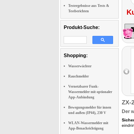
Testergebnisse aus Tests &
K
Testberichten
Produkt-Suche:
Shopping:
Wasserwächter
Rauchmelder
Vernetzbarer Funk-
Wassermelder mit optionaler
App-Anbindung
ZX-
Bewegungsmelder für innen
Der w
und außen (IP44), 230 V
Sicher
WLAN-Wassermelder mit
eindri
App-Benachrichtigung