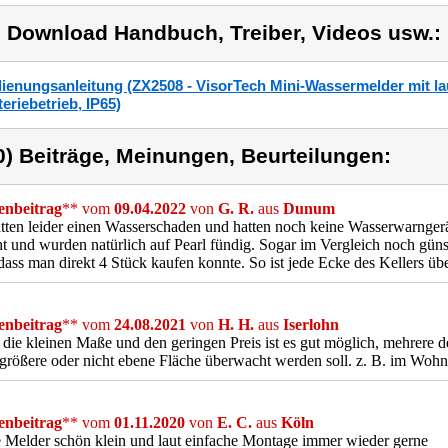
) Download Handbuch, Treiber, Videos usw.:
ienungsanleitung (ZX2508 - VisorTech Mini-Wassermelder mit la
teriebetrieb, IP65)
0) Beiträge, Meinungen, Beurteilungen:
nbeitrag
** vom
09.04.2022
von
G. R.
aus
Dunum
tten leider einen Wasserschaden und hatten noch keine Wasserwarngerä
t und wurden natürlich auf Pearl fündig. Sogar im Vergleich noch güns
dass man direkt 4 Stück kaufen konnte. So ist jede Ecke des Kellers ü
nbeitrag
** vom
24.08.2021
von
H. H.
aus
Iserlohn
die kleinen Maße und den geringen Preis ist es gut möglich, mehrere d
größere oder nicht ebene Fläche überwacht werden soll. z. B. im Wo
nbeitrag
** vom
01.11.2020
von
E. C.
aus
Köln
 Melder schön klein und laut einfache Montage immer wieder gerne