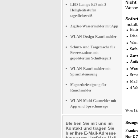
Nicht
LED-Lampe E27 mit 3
Wasser
Helligkeitsstufen
tageslichtweiß
Sofort
Instal
ZigBee-Wassermelder mit App
Batt
Idea
WLAN-Design-Rauchmelder
Warn
Schutz- und Tragetasche für
Sofo
Powerstations mit
Zuve
gepolstertem Schultergurt
Äuße
Wass
WLAN-Rauchmelder mit
Sprachsteuerung
Stro
Maße
Magnetbefestigung für
4 Wa
Rauchmelder
WLAN-Multi-Gasmelder mit
App und Sprachansage
Vom Li
Bezugs
Bleiben Sie mit uns im
Kontakt und tragen Sie
Frankr
hier Ihre E-Mail-Adresse
Nur € 