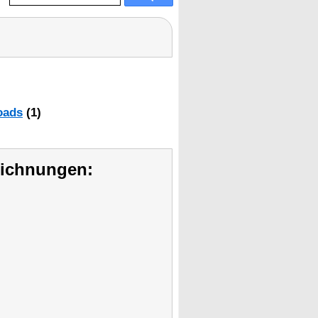
oads
(1)
eichnungen: