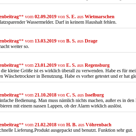
nbeitrag
** vom
02.09.2019
von
S. E.
aus
Wietmarschen
latzsparender Wassermelder. Darf in keinem Haushalt fehlen.
nbeitrag
** vom
13.03.2019
von
B. S.
aus
Drage
macht weiter so.
nbeitrag
** vom
23.01.2019
von
E. S.
aus
Regensburg
die kleine Größe ist es wirklich überall zu verwenden. Habe es für 
n Wäschetrockner in Benutzung. Habe es vorher getestet und er hat gl
nbeitrag
** vom
21.10.2018
von
C. S.
aus
Isselburg
infache Bedienung. Man muss nämlich nichts machen, außer es in den B
bieren mit einem nassen Lappen, ob der Alarm wirklich auslöst.
nbeitrag
** vom
21.02.2018
von
H. B.
aus
Vöhrenbach
chnelle Lieferung.Produkt ausgepackt und benutzt. Funktion sehr gut.