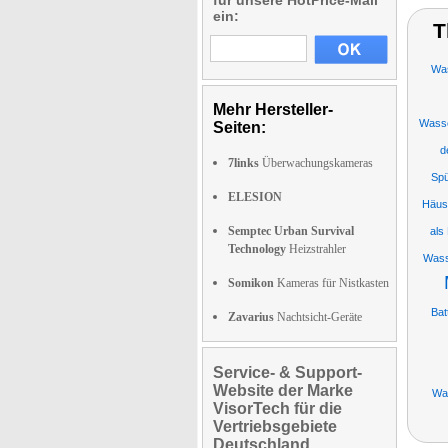
für unsere HotPrice-Mail
ein:
T
Was
Mehr Hersteller-
Wasse
Seiten:
d
7links
Überwachungskameras
Sp
ELESION
Häus
Semptec Urban Survival
als
Technology
Heizstrahler
Wass
Somikon
Kameras für Nistkasten
Bat
Zavarius
Nachtsicht-Geräte
Service- & Support-
Website der Marke
Wa
VisorTech für die
Vertriebsgebiete
Deutschland,