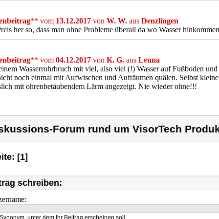
nbeitrag
** vom
13.12.2017
von
W. W.
aus
Denzlingen
eis her so, dass man ohne Probleme überall da wo Wasser hinkommen k
nbeitrag
** vom
04.12.2017
von
K. G.
aus
Leuna
inem Wasserrohrbruch mit viel, also viel (!) Wasser auf Fußboden un
icht noch einmal mit Aufwischen und Aufräumen quälen. Selbst kleine
slich mit ohrenbetäubendem Lärm angezeigt. Nie wieder ohne!!!
skussions-Forum rund um VisorTech Produk
ite: [1]
trag schreiben:
zername:
Synonym, unter dem Ihr Beitrag erscheinen soll