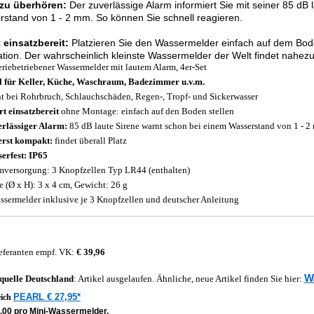
 zu überhören:
Der zuverlässige Alarm informiert Sie mit seiner 85 dB
stand von 1 - 2 mm. So können Sie schnell reagieren.
 einsatzbereit:
Platzieren Sie den Wassermelder einfach auf dem Bo
lation. Der wahrscheinlich kleinste Wassermelder der Welt findet nahezu 
eriebetriebener Wassermelder mit lautem Alarm, 4er-Set
l für Keller, Küche, Waschraum, Badezimmer u.v.m.
t bei Rohrbruch, Schlauchschäden, Regen-, Tropf- und Sickerwasser
rt einsatzbereit
ohne Montage: einfach auf den Boden stellen
rlässiger Alarm:
85 dB laute Sirene warnt schon bei einem Wasserstand von 1 - 
rst kompakt:
findet überall Platz
erfest: IP65
mversorgung: 3 Knopfzellen Typ LR44 (enthalten)
 (Ø x H): 3 x 4 cm, Gewicht: 26 g
ssermelder inklusive je 3 Knopfzellen und deutscher Anleitung
eferanten empf. VK:
€ 39,96
W
quelle
Deutschland
: Artikel ausgelaufen. Ähnliche, neue Artikel finden Sie hier:
PEARL € 27,95*
eich
7,00 pro Mini-Wassermelder.