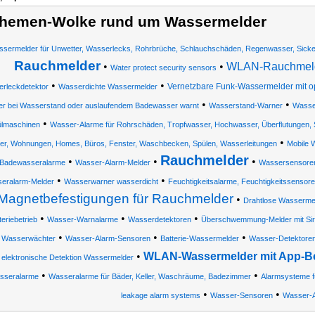
hemen-Wolke rund um Wassermelder
sermelder für Unwetter, Wasserlecks, Rohrbrüche, Schlauchschäden, Regenwasser, Sick
Rauchmelder
•
•
WLAN-Rauchmelde
Water protect security sensors
•
•
Vernetzbare Funk-Wassermelder mit 
rleckdetektor
Wasserdichte Wassermelder
•
•
er bei Wasserstand oder auslaufendem Badewasser warnt
Wasserstand-Warner
Wasse
•
ülmaschinen
Wasser-Alarme für Rohrschäden, Tropfwasser, Hochwasser, Überflutungen,
•
er, Wohnungen, Homes, Büros, Fenster, Waschbecken, Spülen, Wasserleitungen
Mobile 
Rauchmelder
•
•
•
 Badewasseralarme
Wasser-Alarm-Melder
Wassersensore
•
•
eralarm-Melder
Wasserwarner wasserdicht
Feuchtigkeitsalarme, Feuchtigkeitssenso
Magnetbefestigungen für Rauchmelder
•
Drahtlose Wasserme
•
•
•
teriebetrieb
Wasser-Warnalarme
Wasserdetektoren
Überschwemmung-Melder mit Si
•
•
•
Wasserwächter
Wasser-Alarm-Sensoren
Batterie-Wassermelder
Wasser-Detektore
•
WLAN-Wassermelder mit App-B
elektronische Detektion Wassermelder
•
•
sseralarme
Wasseralarme für Bäder, Keller, Waschräume, Badezimmer
Alarmsysteme f
•
•
leakage alarm systems
Wasser-Sensoren
Wasser-