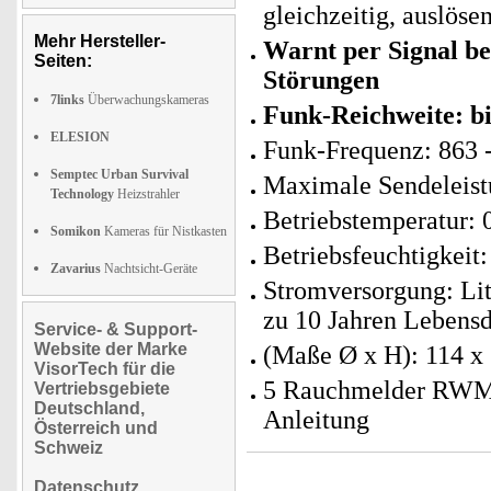
gleichzeitig, auslös
Mehr Hersteller-
Warnt per Signal be
Seiten:
Störungen
7links
Überwachungskameras
Funk-Reichweite: b
ELESION
Funk-Frequenz: 863
Semptec Urban Survival
Maximale Sendeleis
Technology
Heizstrahler
Betriebstemperatur: 
Somikon
Kameras für Nistkasten
Betriebsfeuchtigkeit
Zavarius
Nachtsicht-Geräte
Stromversorgung: Li
zu 10 Jahren Lebens
Service- & Support-
Website der Marke
(Maße Ø x H): 114 x
VisorTech für die
5 Rauchmelder RWM-7
Vertriebsgebiete
Deutschland,
Anleitung
Österreich und
Schweiz
Datenschutz