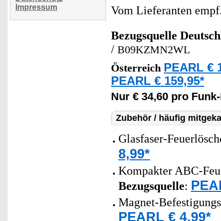
Impressum
Vom Lieferanten emp
Bezugsquelle
Deutsch
/
B09KZMN2WL
PEARL € 1
Österreich
PEARL € 159,95*
Nur € 34,60 pro Funk
Zubehör / häufig mitgeka
Glasfaser-Feuerlösch
8,99*
Kompakter ABC-Feuer
PEAR
Bezugsquelle
:
Magnet-Befestigungs
PEARL € 4,99*