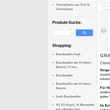
Testergebnisse aus Tests &
Testberichten
Produkt-Suche:
Shopping:
Rauchmelder Funk
GRA
Rauchmelder mit 10-Jahres-
Cleve
Batterie, UV-fest
Sorge
zuver
Rauchmelder
erkann
Rauchmelder mit 10-Jahres-
Für f
Batterie
andere
jeden 
Funk-Rauchmelder
WLAN-Rauch- & Hitzemelder
Im Ern
mit weltweiter App-
sich u