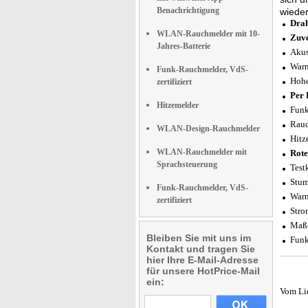
Benachrichtigung
wieder
Drah
WLAN-Rauchmelder mit 10-
Zuve
Jahres-Batterie
Akus
Warn
Funk-Rauchmelder, VdS-
Hohe
zertifiziert
Per 
Hitzemelder
Funk
Rauc
WLAN-Design-Rauchmelder
Hitz
WLAN-Rauchmelder mit
Rote
Sprachsteuerung
Test
Stum
Funk-Rauchmelder, VdS-
Warn
zertifiziert
Stro
Maße
Bleiben Sie mit uns im
Funk
Kontakt und tragen Sie
hier Ihre E-Mail-Adresse
für unsere HotPrice-Mail
ein:
Vom Li