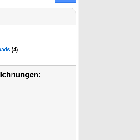
oads
(4)
eichnungen: