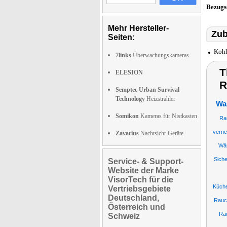
Bezugs
Mehr Hersteller-
Zub
Seiten:
Kohl
7links
Überwachungskameras
T
ELESION
R
Semptec Urban Survival
Technology
Heizstrahler
Wa
Somikon
Kameras für Nistkasten
Ra
verne
Zavarius
Nachtsicht-Geräte
Wä
Sich
Service- & Support-
Website der Marke
VisorTech für die
Küch
Vertriebsgebiete
Deutschland,
Rauc
Österreich und
Rau
Schweiz