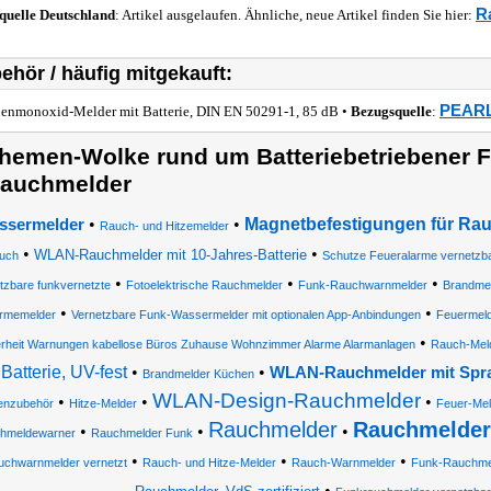
R
quelle
Deutschland
: Artikel ausgelaufen. Ähnliche, neue Artikel finden Sie hier:
ehör / häufig mitgekauft:
PEARL 
enmonoxid-Melder mit Batterie, DIN EN 50291-1, 85 dB •
Bezugsquelle
:
hemen-Wolke rund um Batteriebetriebener F
auchmelder
•
•
Magnetbefestigungen für Ra
ssermelder
Rauch- und Hitzemelder
•
•
WLAN-Rauchmelder mit 10-Jahres-Batterie
uch
Schutze Feueralarme vernetzb
•
•
•
tzbare funkvernetzte
Fotoelektrische Rauchmelder
Funk-Rauchwarnmelder
Brandme
•
•
rmemelder
Vernetzbare Funk-Wassermelder mit optionalen App-Anbindungen
Feuermel
•
erheit Warnungen kabellose Büros Zuhause Wohnzimmer Alarme Alarmanlagen
Rauch-Mel
Batterie, UV-fest
•
•
WLAN-Rauchmelder mit Spr
Brandmelder Küchen
WLAN-Design-Rauchmelder
•
•
•
enzubehör
Hitze-Melder
Feuer-Mel
Rauchmelder
Rauchmelder 
•
•
•
hmeldewarner
Rauchmelder Funk
•
•
•
chwarnmelder vernetzt
Rauch- und Hitze-Melder
Rauch-Warnmelder
Funk-Rauchme
•