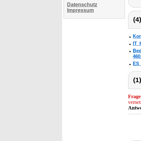
Datenschutz
Impressum
(4
Kon
IT_
Bed
460
ES
(1
Frage
vernet
Antwo