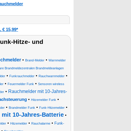
auchmelder
€ 15,99*
unk-Hitze- und
uchmelder
•
•
Brand-Melder
Warnmelder
are Brandmeldezentralen Brandmeldeanlagen
•
•
•
lder
Funkrauchmelder
Rauchwarnmelder
•
•
der
Feuermelder Funk
Sensoren wireless
•
Rauchmelder mit 10-Jahres-
der
•
•
achsteuerung
Hitzemelder Funk
•
•
•
der
Brandmelder Funk
Funk-Hitzemelder
mit 10-Jahres-Batterie
•
•
•
•
Funk-
lder
Hitzemelder
Rauchalarme
•