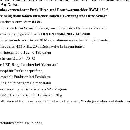
 für Ruhe.
tlos vernetzbarer Funk-Hitze- und Rauchwarnmelder RWM-460.f
rlässig dank fotoelektrischer Rauch-Erkennung und Hitze-Sensor
tischer Alarm:
laute 85 dB
t z.B. auch vor Schwelbränden, noch bevor sich Flammen entwickeln
 Sicherheit:
geprüft nach DIN EN 14604:2005/AC:2008
Funk vernetzbar:
Bis zu 30 Melder alarmieren im Notfall gleichzeitig
frequenz: 433 MHz, 20 m Reichweite in Innenräumen
h-Intensität: 0,122 - 0,189 dB/m
e-Intensität: 54 - 70 °C
r LED-Ring: leuchtet bei Alarm auf
knopf für Funktionsprüfung
mschalt-Funktion bei Fehlalarm
ung bei niedrigem Batteriestand
mversorgung: 2 Batterien Typ AA / Mignon
 (Ø x H): 125 x 48 mm, Gewicht: 170 g
-Hitze- und Rauchwarnmelder inklusive Batterien, Montagezubehör und deutscher
eferanten empf. VK:
€ 36,90