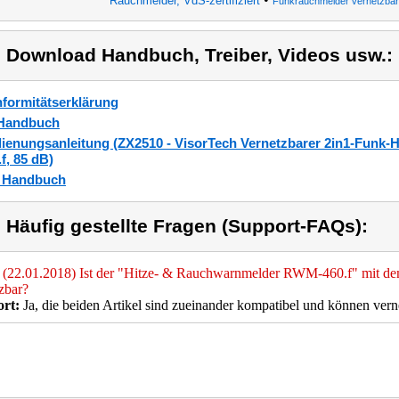
Rauchmelder, VdS-zertifiziert
Funkrauchmelder vernetzbar
) Download Handbuch, Treiber, Videos usw.:
formitätserklärung
Handbuch
ienungsanleitung (ZX2510 - VisorTech Vernetzbarer 2in1-Funk
.f, 85 dB)
_Handbuch
) Häufig gestellte Fragen (Support-FAQs):
(22.01.2018) Ist der "Hitze- & Rauchwarnmelder RWM-460.f" mit 
zbar?
rt:
Ja, die beiden Artikel sind zueinander kompatibel und können vern