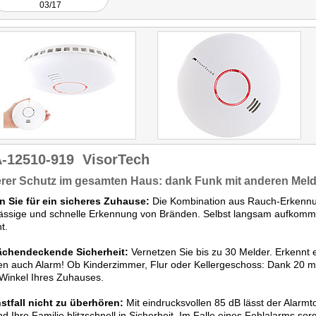
03/17
-12510-919
VisorTech
rer Schutz im gesamten Haus: dank Funk mit anderen Meld
n Sie für ein sicheres Zuhause:
Die Kombination aus Rauch-Erkennun
lässige und schnelle Erkennung von Bränden. Selbst langsam aufkomm
t.
lächendeckende Sicherheit:
Vernetzen Sie bis zu 30 Melder. Erkennt e
n auch Alarm! Ob Kinderzimmer, Flur oder Kellergeschoss: Dank 20 m 
Winkel Ihres Zuhauses.
stfall nicht zu überhören:
Mit eindrucksvollen 85 dB lässt der Alarmt
nd Ihre Familie blitzschnell in Sicherheit. Im Falle eines Fehlalarms s