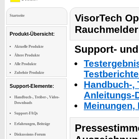
VisorTech Op
Startseite
Rauchmelder 
Produkt-Übersicht:
Support- und
Aktuelle Produkte
Ältere Produkte
Testergebni
Alle Produkte
Testbericht
Zubehör Produkte
Handbuch-, T
Support-Elemente:
Anleitungs-
Handbuch-, Treiber-, Video-
Downloads
Meinungen, 
Support-FAQs
Erfahrungen, Beiträge
Pressestimme
Diskussions-Forum