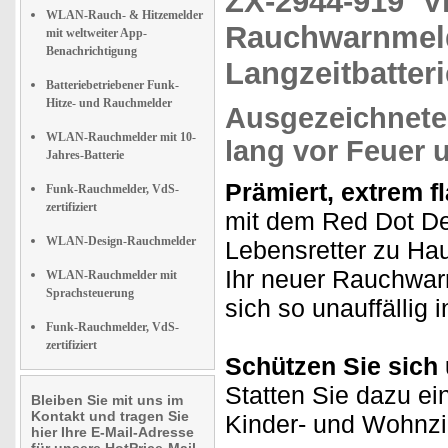
ZX-2944-919
V
WLAN-Rauch- & Hitzemelder
Rauchwarnmeld
mit weltweiter App-
Benachrichtigung
Langzeitbatter
Batteriebetriebener Funk-
Hitze- und Rauchmelder
Ausgezeichneter
WLAN-Rauchmelder mit 10-
lang vor Feuer
Jahres-Batterie
Prämiert, extrem f
Funk-Rauchmelder, VdS-
zertifiziert
mit dem Red Dot D
WLAN-Design-Rauchmelder
Lebensretter zu Ha
Ihr neuer Rauchwarn
WLAN-Rauchmelder mit
Sprachsteuerung
sich so unauffällig 
Funk-Rauchmelder, VdS-
zertifiziert
Schützen Sie sich
Statten Sie dazu ei
Bleiben Sie mit uns im
Kontakt und tragen Sie
Kinder- und Wohnz
hier Ihre E-Mail-Adresse