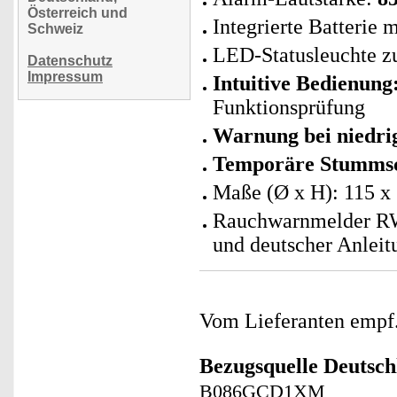
Österreich und
Integrierte Batterie 
Schweiz
LED-Statusleuchte zu
Datenschutz
Impressum
Intuitive Bedienung
Funktionsprüfung
Warnung bei niedri
Temporäre Stummsc
Maße (Ø x H): 115 x
Rauchwarnmelder RW
und deutscher Anleit
Vom Lieferanten emp
Bezugsquelle
Deutsch
B086GCD1XM