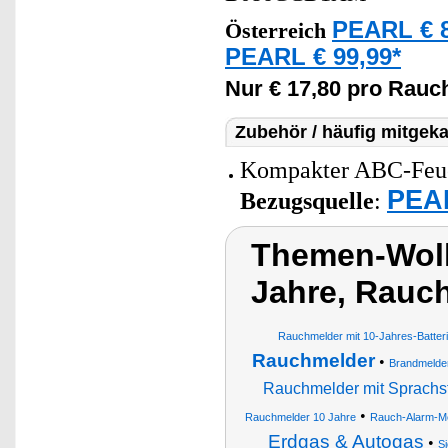
PEARL € 8
Österreich
PEARL € 99,99*
Nur € 17,80 pro Rau
Zubehör / häufig mitgeka
Kompakter ABC-Feuer
PEAR
Bezugsquelle
:
Themen-Wolk
Jahre, Rauc
Rauchmelder mit 10-Jahres-Batter
Rauchmelder
•
Brandmelde
Rauchmelder mit Sprachs
•
Rauchmelder 10 Jahre
Rauch-Alarm-M
Erdgas & Autogas
•
S