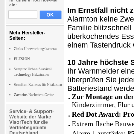
für unsere HotPrice-Mail
ein:
Im Ernstfall nicht 
Alarmton keine Zwei
Familie blitzschnell
Mehr Hersteller-
überkochendes Esse
Seiten:
einem Tastendruck 
7links
Überwachungskameras
ELESION
10 Jahre höchste S
Ihr Warnmelder eine
Semptec Urban Survival
Technology
Heizstrahler
überprüfen Sie jede
Somikon
Kameras für Nistkasten
Batteriestand werd
Zavarius
Nachtsicht-Geräte
Zur Montage an de
Kinderzimmer, Flur u
Service- & Support-
Red Dot Award: Pro
Website der Marke
VisorTech für die
Extrem flache Bauwe
Vertriebsgebiete
Alarm-Lautstärke:
8
Deutschland,