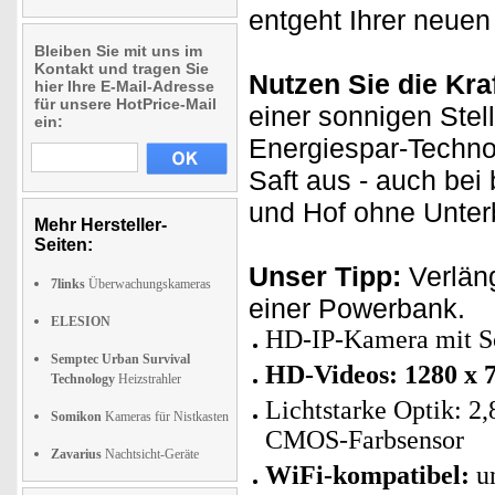
entgeht Ihrer neuen
Bleiben Sie mit uns im
Kontakt und tragen Sie
Nutzen Sie die Kra
hier Ihre E-Mail-Adresse
für unsere HotPrice-Mail
einer sonnigen Stel
ein:
Energiespar-Technol
Saft aus - auch be
und Hof ohne Unter
Mehr Hersteller-
Seiten:
Unser Tipp:
Verlän
7links
Überwachungskameras
einer Powerbank.
ELESION
HD-IP-Kamera mit So
Semptec Urban Survival
HD-Videos: 1280 x 7
Technology
Heizstrahler
Lichtstarke Optik: 2
Somikon
Kameras für Nistkasten
CMOS-Farbsensor
Zavarius
Nachtsicht-Geräte
WiFi-kompatibel:
un