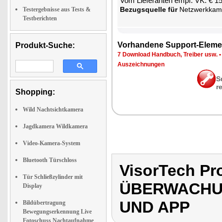
Vom Lie­fe­ran­ten empf. VK: € 1
Be­zugs­quel­le für
Netz­werk­ka­
Testergebnisse aus Tests &
Testberichten
Vor­han­de­ne Sup­port-Ele­me
Produkt-Suche:
7 Down­load Hand­buch, Trei­ber usw.
Aus­zeich­nun­gen
S
r
Shopping:
Wild Nachtsichtkamera
Jagdkamera Wildkamera
Video-Kamera-System
Bluetooth Türschloss
VisorTech Pr
Tür Schließzylinder mit
ÜBERWACHU
Display
UND APP
Bildübertragung
Bewegungserkennung Live
Fotoschuss Nachtaufnahme