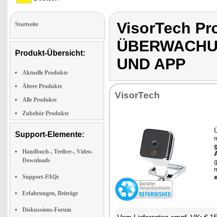
VisorTech Pr
Startseite
ÜBERWACHU
Produkt-Übersicht:
UND APP
Aktuelle Produkte
Ältere Produkte
Vi­sor­Tech
Alle Produkte
Zubehör Produkte
Support-Elemente:
g
Handbuch-, Treiber-, Video-
Downloads
g
m
Support-FAQs
e
Erfahrungen, Beiträge
Diskussions-Forum