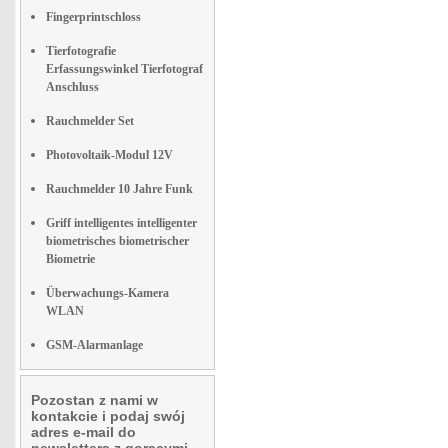
Fingerprintschloss
Tierfotografie
Erfassungswinkel Tierfotograf
Anschluss
Rauchmelder Set
Photovoltaik-Modul 12V
Rauchmelder 10 Jahre Funk
Griff intelligentes intelligenter
biometrisches biometrischer
Biometrie
Überwachungs-Kamera
WLAN
GSM-Alarmanlage
Pozostan z nami w
kontakcie i podaj swój
adres e-mail do