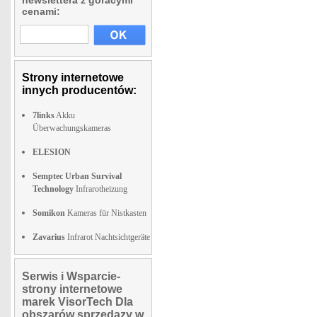
newslettera z goracymi
cenami:
Strony internetowe
innych producentów:
7links
Akku
Überwachungskameras
ELESION
Semptec Urban Survival
Technology
Infrarotheizung
Somikon
Kameras für Nistkasten
Zavarius
Infrarot Nachtsichtgeräte
Serwis i Wsparcie-
strony internetowe
marek VisorTech Dla
obszarów sprzedazy w