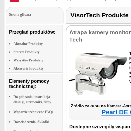
VisorTech Produk
Strona glówna
Atra­pa ka­me­ry mo­ni­to­ru
Przeglad produktów:
Tech
Aktualne Produkty
Starsze Produkty
K
Wszystko Produkty
Akcesoria Produkty
z
Elementy pomocy
V
technicznej:
Do pobrania- instrukcja
obslugi, sterowniki, filmy
Zró­dlo za­ku­pu na
Ka­me­ra-At­tr
Pe­arl DE 
Wsparcie techniczne FAQs
Doswiadczenia, Składki
Do­step­ne szcze­gó­ly wspar­c