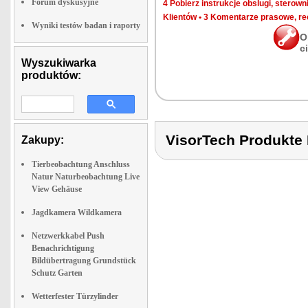
Forum dyskusyjne
4 Po­bierz in­struk­cje ob­slu­gi, ste­row­ni­
Klien­tów
•
3 Ko­men­ta­rze pra­so­we, re­
Wyniki testów badan i raporty
O
c
Wyszukiwarka
produktów:
VisorTech Produk
Zakupy:
Tierbeobachtung Anschluss
Natur Naturbeobachtung Live
View Gehäuse
Jagdkamera Wildkamera
Netzwerkkabel Push
Benachrichtigung
Bildübertragung Grundstück
Schutz Garten
Wetterfester Türzylinder