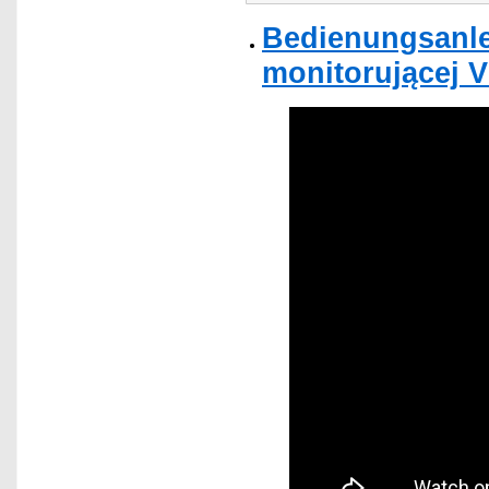
Bedienungsanle
monitorującej V