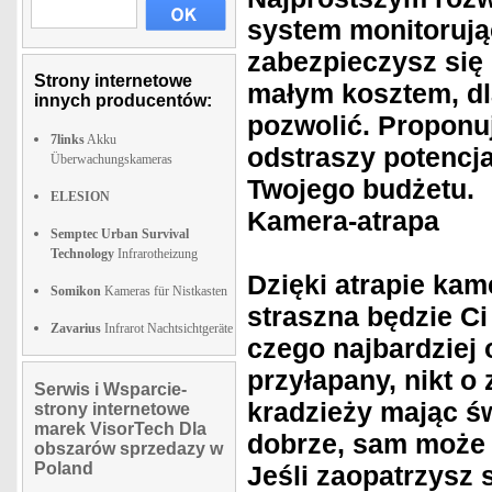
system monitorują
zabezpieczysz się 
Strony internetowe
małym kosztem, dl
innych producentów:
pozwolić. Proponu
7links
Akku
odstraszy potencja
Überwachungskameras
Twojego budżetu.
ELESION
Kamera-atrapa
Semptec Urban Survival
Technology
Infrarotheizung
Dzięki atrapie kam
Somikon
Kameras für Nistkasten
straszna będzie Ci
Zavarius
Infrarot Nachtsichtgeräte
czego najbardziej 
przyłapany, nikt o
Serwis i Wsparcie-
kradzieży mając ś
strony internetowe
marek VisorTech Dla
dobrze, sam może o
obszarów sprzedazy w
Poland
Jeśli zaopatrzysz 