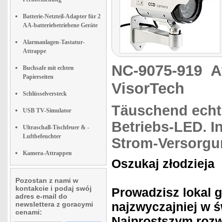
Batterie-Netzteil-Adapter für 2
AA-batteriebetriebene Geräte
Alarmanlagen-Tastatur-
Attrappe
NC-9075-919
A
Buchsafe mit echten
Papierseiten
VisorTech
Schlüsselversteck
Täuschend echt
USB TV-Simulator
Betriebs-LED.
I
Ultraschall-Tischfeuer & -
Luftbefeuchter
Strom-Versorgu
Kamera-Attrappen
Oszukaj złodzieja
Pozostan z nami w
kontakcie i podaj swój
Prowadzisz lokal 
adres e-mail do
najzwyczajniej w 
newslettera z goracymi
cenami:
Najprostszym rozw