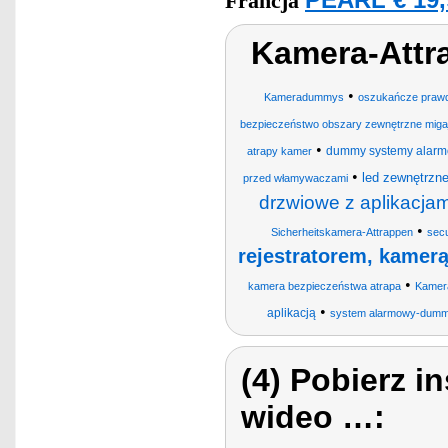
PEARL € 19,
Francja
Kamera-Attr
•
Kameradummys
oszukańcze prawd
bezpieczeństwo obszary zewnętrzne miga
•
dummy systemy alar
atrapy kamer
•
led zewnętrzn
przed włamywaczami
drzwiowe z aplikacja
•
Sicherheitskamera-Attrappen
secu
rejestratorem, kamerą
•
kamera bezpieczeństwa atrapa
Kamer
•
aplikacją
system alarmowy-dum
(4) Pobierz i
wideo …: