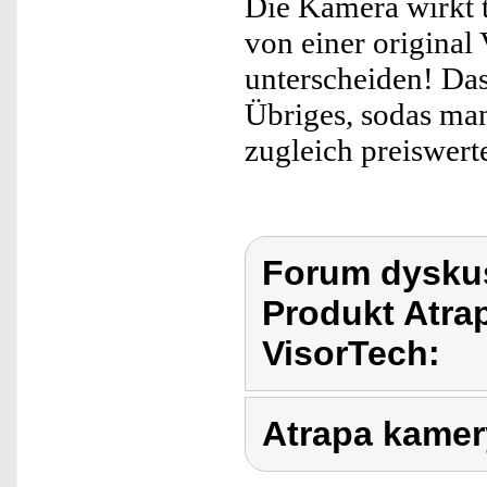
Die Kamera wirkt t
von einer origina
unterscheiden! Das
Übriges, sodas man
zugleich preiswert
Forum dyskus
Produkt Atra
VisorTech:
Atrapa kamer