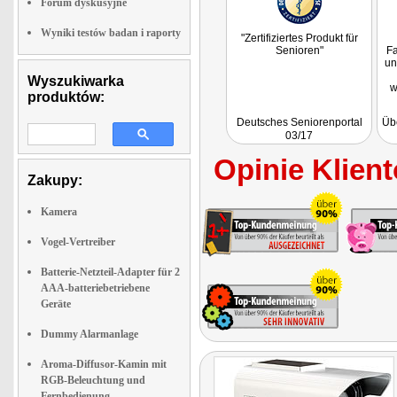
Forum dyskusyjne
Wyniki testów badan i raporty
"Zertifiziertes Produkt für
Senioren"
Fa
un
Wyszukiwarka
w
produktów:
Wa
Deutsches Seniorenportal
Üb
03/17
Opinie Klient
Zakupy:
Kamera
Vogel-Vertreiber
Batterie-Netzteil-Adapter für 2
AAA-batteriebetriebene
Geräte
Dummy Alarmanlage
Aroma-Diffusor-Kamin mit
RGB-Beleuchtung und
Fernbedienung