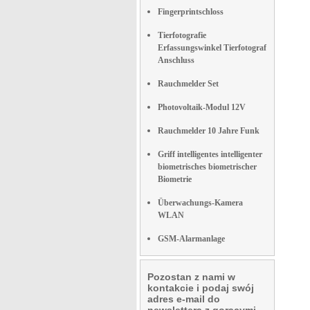
Fingerprintschloss
Tierfotografie
Erfassungswinkel Tierfotograf
Anschluss
Rauchmelder Set
Photovoltaik-Modul 12V
Rauchmelder 10 Jahre Funk
Griff intelligentes intelligenter
biometrisches biometrischer
Biometrie
Überwachungs-Kamera
WLAN
GSM-Alarmanlage
Pozostan z nami w
kontakcie i podaj swój
adres e-mail do