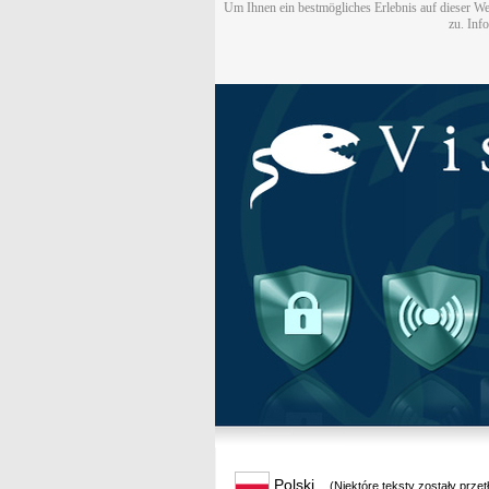
Um Ihnen ein bestmögliches Erlebnis auf dieser We
zu. Inf
Polski
(Niektóre teksty zostały prze