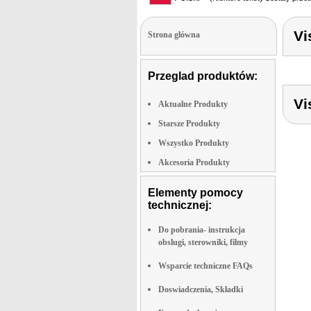
Vi
Strona glówna
Przeglad produktów:
Vi
Aktualne Produkty
Starsze Produkty
Wszystko Produkty
Akcesoria Produkty
Elementy pomocy
technicznej:
Do pobrania- instrukcja
obslugi, sterowniki, filmy
Wsparcie techniczne FAQs
Doswiadczenia, Składki