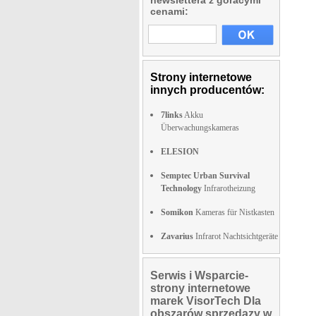
newslettera z goracymi
cenami:
Strony internetowe
innych producentów:
7links
Akku
Überwachungskameras
ELESION
Semptec Urban Survival
Technology
Infrarotheizung
Somikon
Kameras für Nistkasten
Zavarius
Infrarot Nachtsichtgeräte
Serwis i Wsparcie-
strony internetowe
marek VisorTech Dla
obszarów sprzedazy w