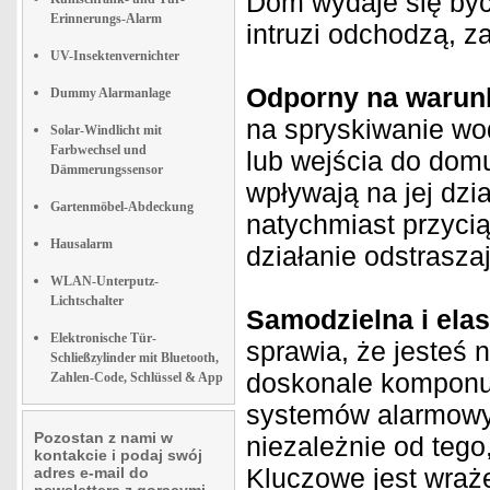
Dom wydaje się być
Erinnerungs-Alarm
intruzi odchodzą, za
UV-Insektenvernichter
Odporny na warunk
Dummy Alarmanlage
na spryskiwanie wod
Solar-Windlicht mit
Farbwechsel und
lub wejścia do domu
Dämmerungssensor
wpływają na jej dzi
Gartenmöbel-Abdeckung
natychmiast przyci
Hausalarm
działanie odstrasz
WLAN-Unterputz-
Lichtschalter
Samodzielna i ela
Elektronische Tür-
sprawia, że jesteś n
Schließzylinder mit Bluetooth,
doskonale komponuj
Zahlen-Code, Schlüssel & App
systemów alarmowyc
Pozostan z nami w
niezależnie od tego
kontakcie i podaj swój
Kluczowe jest wraże
adres e-mail do