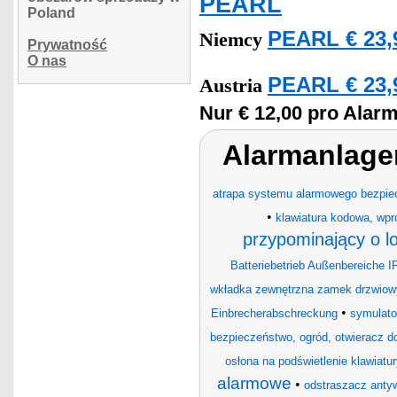
PEARL
Poland
PEARL € 23,
Niemcy
Prywatność
O nas
PEARL € 23,
Austria
Nur € 12,00 pro Alarm
Alarmanlage
atrapa systemu alarmowego bezpie
•
klawiatura kodowa, wpr
przypominający o l
Batteriebetrieb Außenbereiche 
wkładka zewnętrzna zamek drzwiowy
•
Einbrecherabschreckung
symulato
bezpieczeństwo, ogród, otwieracz d
osłona na podświetlenie klawiatu
alarmowe
•
odstraszacz anty