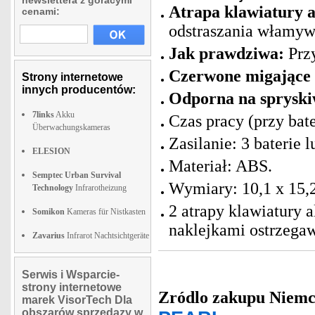
newslettera z goracymi
Atrapa klawiatury 
cenami:
odstraszania włamywa
Jak prawdziwa:
Przy
Czerwone migające 
Strony internetowe
innych producentów:
Odporna na spryski
7links
Akku
Czas pracy (przy bat
Überwachungskameras
Zasilanie: 3 baterie
ELESION
Materiał: ABS.
Semptec Urban Survival
Wymiary: 10,1 x 15,2
Technology
Infrarotheizung
2 atrapy klawiatury
Somikon
Kameras für Nistkasten
naklejkami ostrzegaw
Zavarius
Infrarot Nachtsichtgeräte
Serwis i Wsparcie-
strony internetowe
Zródlo zakupu
Niemc
marek VisorTech Dla
obszarów sprzedazy w