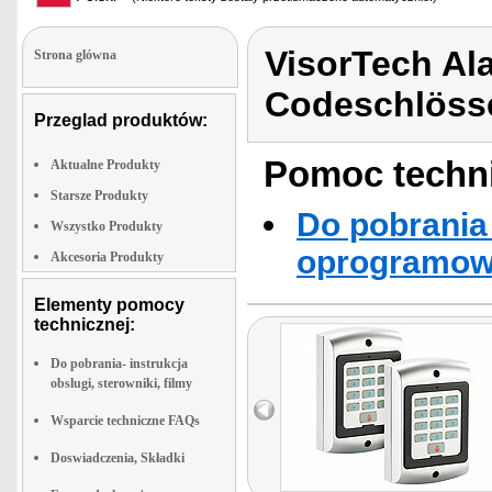
VisorTech Al
Strona glówna
Codeschlöss
Przeglad produktów:
Pomoc techni
Aktualne Produkty
Starsze Produkty
Do pobrania 
Wszystko Produkty
oprogramowa
Akcesoria Produkty
Elementy pomocy
technicznej:
Do pobrania- instrukcja
obslugi, sterowniki, filmy
Wsparcie techniczne FAQs
Doswiadczenia, Składki