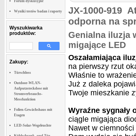
Forum dyskusyjne
JX-1000-919
A
Wyniki testów badan i raporty
odporna na sp
Wyszukiwarka
Genialna iluzja 
produktów:
migające LED
Oszałamiająca iluz
Zakupy:
na pierwszy rzut o
Türschloss
Właśnie to wrażeni
Już z daleka pojawi
Outdoor-WLAN-
Aufputzsteckdose mit
Twoje mieszkanie z
Stromverbrauchs-
Messfunktion
Wyraźne sygnały 
Folien-Gewächshaus mit
Etagen
ciągle migająca di
LED-Solar-Wegeleuchte
Nawet w ciemności 
Kühlschrank- und Tür-