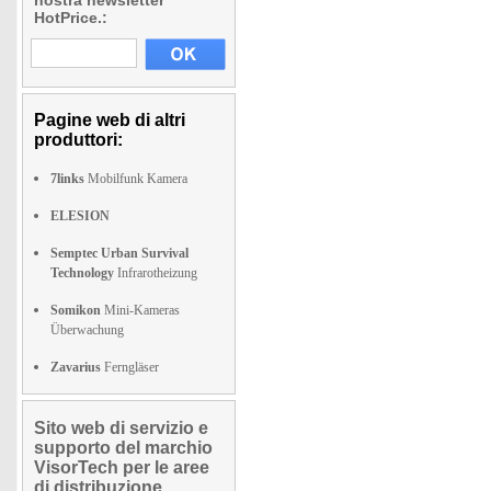
nostra newsletter
HotPrice.:
Pagine web di altri
produttori:
7links
Mobilfunk Kamera
ELESION
Semptec Urban Survival
Technology
Infrarotheizung
Somikon
Mini-Kameras
Überwachung
Zavarius
Ferngläser
Sito web di servizio e
supporto del marchio
VisorTech per le aree
di distribuzione