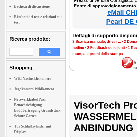
Prezzo di Vendita Consigliato:
Fonte di approvvigionamento 
Bacheca di discussione
eMall CH
Risultati dei test e relazioni sui
Pearl DE 
test
Dettagli di supporto disponib
Ricerca prodotto:
3 Scarica manuale, driver ...
•
2 Doman
hotline
•
2 Feedback dei clienti
•
1 Rec
stampa e premi della stampa
A
Shopping:
s
Wild Nachtsichtkamera
Jagdkamera Wildkamera
Netzwerkkabel Push
VisorTech P
Benachrichtigung
Bildübertragung Grundstück
WASSERMELD
Schutz Garten
ANBINDUNG
Tür Schließzylinder mit
Display