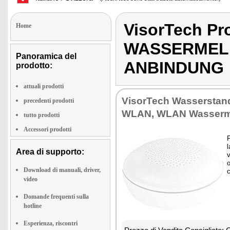
VisorTech P
Home
WASSERMELD
Panoramica del
ANBINDUNG
prodotto:
attuali prodotti
VisorTech Wasserstan
precedenti prodotti
WLAN, WLAN Wasserm
tutto prodotti
Accessori prodotti
P
l
Area di supporto:
v
o
Download di manuali, driver,
c
video
Domande frequenti sulla
hotline
Esperienza, riscontri