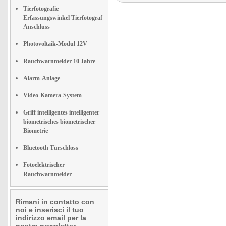
Tierfotografie
Erfassungswinkel Tierfotograf
Anschluss
Photovoltaik-Modul 12V
Rauchwarnmelder 10 Jahre
Alarm-Anlage
Video-Kamera-System
Griff intelligentes intelligenter
biometrisches biometrischer
Biometrie
Bluetooth Türschloss
Fotoelektrischer
Rauchwarnmelder
Rimani in contatto con
noi e inserisci il tuo
indirizzo email per la