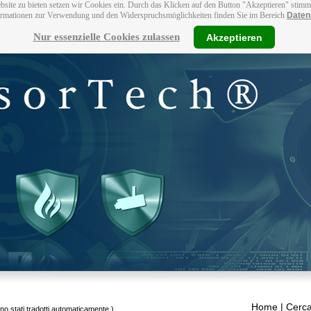
bsite zu bieten setzen wir Cookies ein. Durch das Klicken auf den Button "Akzeptieren" stim
ormationen zur Verwendung und den Widerspruchsmöglichkeiten finden Sie im Bereich
Daten
Nur essenzielle Cookies zulassen
Akzeptieren
Home
| Cerca
ono stati tradotti automaticamente.)