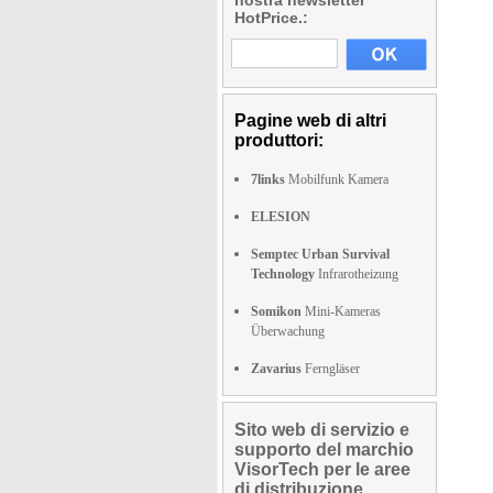
nostra newsletter
HotPrice.:
Pagine web di altri
produttori:
7links
Mobilfunk Kamera
ELESION
Semptec Urban Survival
Technology
Infrarotheizung
Somikon
Mini-Kameras
Überwachung
Zavarius
Ferngläser
Sito web di servizio e
supporto del marchio
VisorTech per le aree
di distribuzione