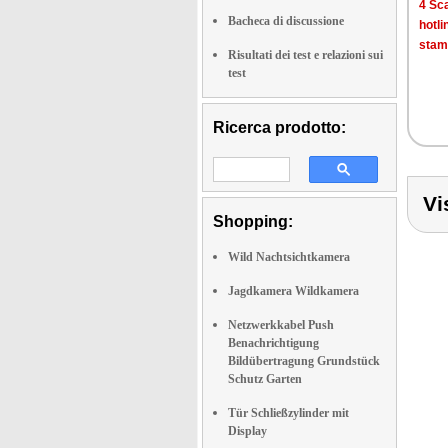
4 Sca
Bacheca di discussione
hotli
stam
Risultati dei test e relazioni sui
test
Ricerca prodotto:
Vi
Shopping:
Wild Nachtsichtkamera
Jagdkamera Wildkamera
Netzwerkkabel Push
Benachrichtigung
Bildübertragung Grundstück
Schutz Garten
Tür Schließzylinder mit
Display