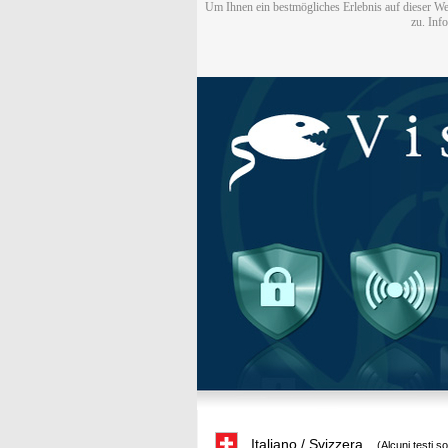
Um Ihnen ein bestmögliches Erlebnis auf dieser We
zu. Inf
Italiano / Svizzera
(Alcuni testi s