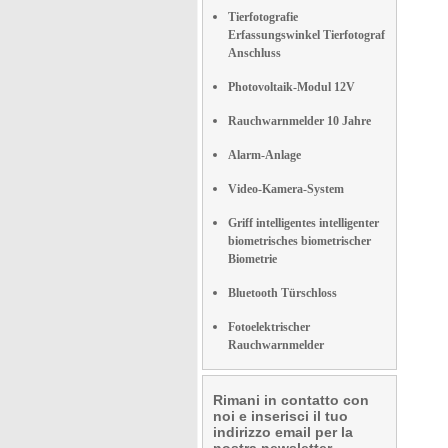
Tierfotografie
Erfassungswinkel Tierfotograf
Anschluss
Photovoltaik-Modul 12V
Rauchwarnmelder 10 Jahre
Alarm-Anlage
Video-Kamera-System
Griff intelligentes intelligenter
biometrisches biometrischer
Biometrie
Bluetooth Türschloss
Fotoelektrischer
Rauchwarnmelder
Rimani in contatto con
noi e inserisci il tuo
indirizzo email per la