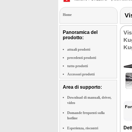
Vi
Home
Vi
Panoramica del
prodotto:
Ku
Ku
attuali prodotti
precedenti prodotti
tutto prodotti
Accessori prodotti
Area di supporto:
Download di manuali, driver,
video
Fon
Domande frequenti sulla
hotline
Dett
Esperienza, riscontri