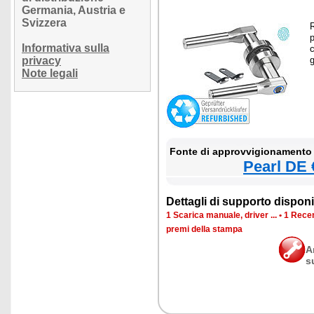
Germania, Austria e
Svizzera
R
p
Informativa sulla
privacy
g
Note legali
Fonte di approvvigionamento 
Pearl DE 
Dettagli di supporto disponib
1 Scarica manuale, driver ...
•
1 Recen
premi della stampa
A
s