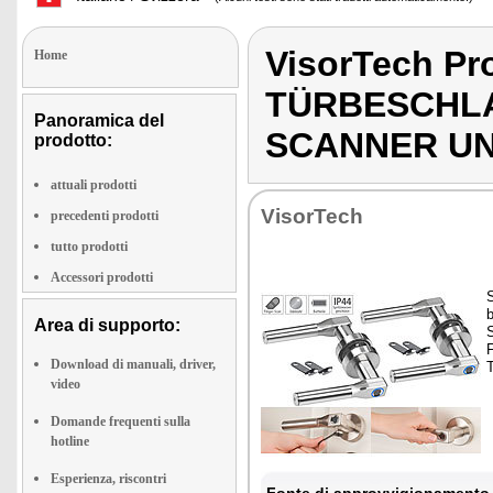
VisorTech P
Home
TÜRBESCHLA
Panoramica del
SCANNER U
prodotto:
attuali prodotti
VisorTech
precedenti prodotti
tutto prodotti
Accessori prodotti
Area di supporto:
S
F
Download di manuali, driver,
video
Domande frequenti sulla
hotline
Esperienza, riscontri