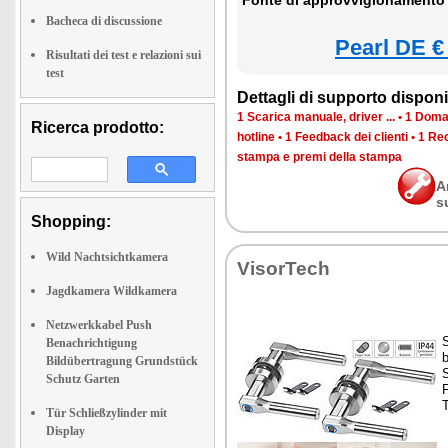
Fonte di approvvigionamento 
Bacheca di discussione
Pearl DE €
Risultati dei test e relazioni sui
test
Dettagli di supporto disponib
1 Scarica manuale, driver ...
•
1 Doman
Ricerca prodotto:
hotline
•
1 Feedback dei clienti
•
1 Rec
stampa e premi della stampa
A
s
Shopping:
Wild Nachtsichtkamera
VisorTech
Jagdkamera Wildkamera
Netzwerkkabel Push
Benachrichtigung
Bildübertragung Grundstück
S
Schutz Garten
F
Tür Schließzylinder mit
Display