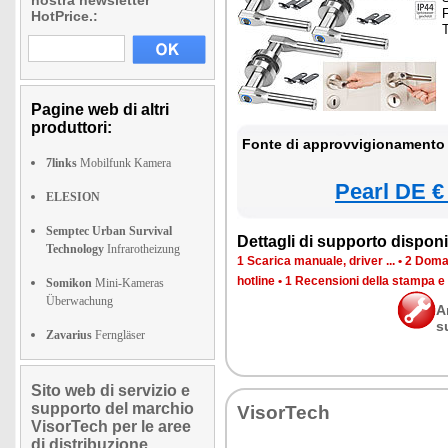
nostra newsletter
F
HotPrice.:
Pagine web di altri
produttori:
Fonte di approvvigionamento 
7links
Mobilfunk Kamera
Pearl DE €
ELESION
Semptec Urban Survival
Dettagli di supporto disponib
Technology
Infrarotheizung
1 Scarica manuale, driver ...
•
2 Doman
hotline
•
1 Recensioni della stampa e
Somikon
Mini-Kameras
Überwachung
A
s
Zavarius
Ferngläser
Sito web di servizio e
supporto del marchio
VisorTech
VisorTech per le aree
di distribuzione