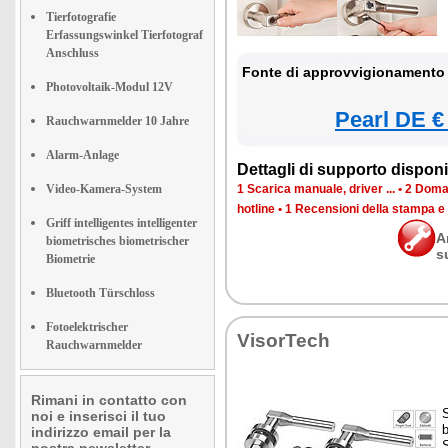
Tierfotografie
Erfassungswinkel Tierfotograf
Anschluss
Fonte di approvvigionamento 
Photovoltaik-Modul 12V
Pearl DE €
Rauchwarnmelder 10 Jahre
Alarm-Anlage
Dettagli di supporto disponib
Video-Kamera-System
1 Scarica manuale, driver ...
•
2 Doman
hotline
•
1 Recensioni della stampa e
Griff intelligentes intelligenter
A
biometrisches biometrischer
s
Biometrie
Bluetooth Türschloss
Fotoelektrischer
VisorTech
Rauchwarnmelder
Rimani in contatto con
noi e inserisci il tuo
indirizzo email per la
S