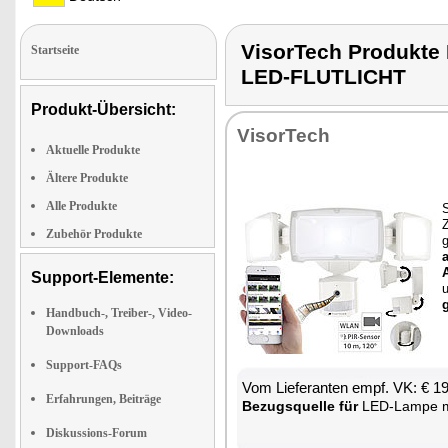
VisorTech Produk
Startseite
LED-FLUTLICHT
Produkt-Übersicht:
Vi­sor­Tech
Aktuelle Produkte
Ältere Produkte
Alle Produkte
S
Z
Zubehör Produkte
g
a
A
Support-Elemente:
g
Handbuch-, Treiber-, Video-
Downloads
Support-FAQs
Vom Lie­fe­ran­ten empf. VK: € 1
Erfahrungen, Beiträge
Be­zugs­quel­le für
LED-Lam­pe mi
Diskussions-Forum