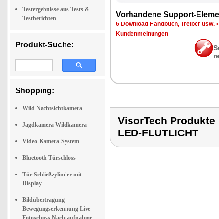
Testergebnisse aus Tests &
Vor­han­de­ne Sup­port-Ele­me
Testberichten
6 Down­load Hand­buch, Trei­ber usw.
Kun­den­mei­nun­gen
Produkt-Suche:
S
r
Shopping:
Wild Nachtsichtkamera
VisorTech Produk
Jagdkamera Wildkamera
LED-FLUTLICHT
Video-Kamera-System
Bluetooth Türschloss
Tür Schließzylinder mit
Display
Bildübertragung
Bewegungserkennung Live
Fotoschuss Nachtaufnahme