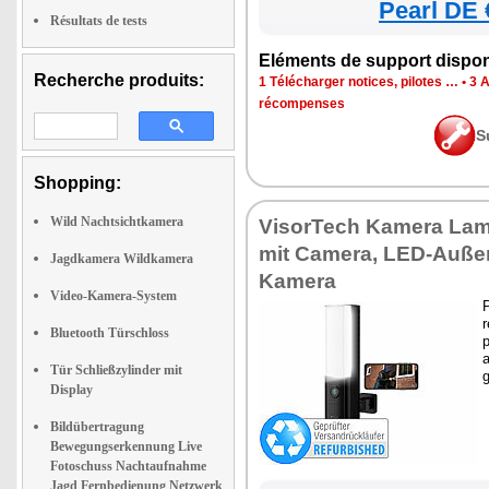
Pearl DE 
Résultats de tests
Eléments de support dispon
Recherche produits:
1 Télécharger notices, pilotes …
•
3 
récompenses
S
Shopping:
Wild Nachtsichtkamera
VisorTech Kamera La
mit Camera, LED-Auße
Jagdkamera Wildkamera
Kamera
Video-Kamera-System
P
r
Bluetooth Türschloss
p
Tür Schließzylinder mit
g
Display
Bildübertragung
Bewegungserkennung Live
Fotoschuss Nachtaufnahme
Jagd Fernbedienung Netzwerk