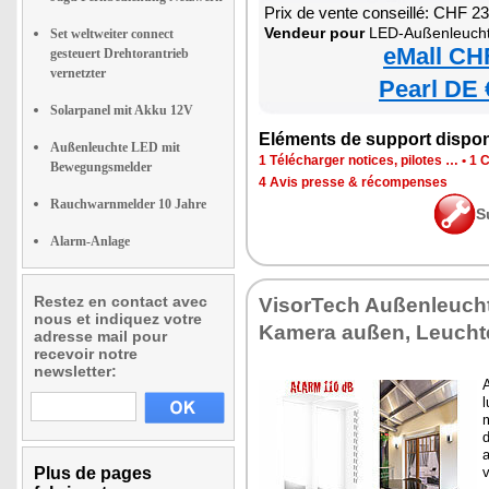
Prix de vente conseillé: CHF 2
Vendeur pour
LED-Außenleuchte mit 2
Set weltweiter connect
eMall CH
gesteuert Drehtorantrieb
vernetzter
Pearl DE 
Solarpanel mit Akku 12V
Eléments de support dispon
Außenleuchte LED mit
1 Télécharger notices, pilotes …
•
1 C
Bewegungsmelder
4 Avis presse & récompenses
Rauchwarnmelder 10 Jahre
S
Alarm-Anlage
Restez en contact avec
VisorTech Außenleuch
nous et indiquez votre
Kamera außen, Leucht
adresse mail pour
recevoir notre
newsletter:
A
l
Plus de pages
v