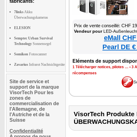
fabricants:
7links
Akku
Überwachungskameras
Prix de vente conseillé: CHF 1
ELESION
Vendeur pour
LED-Außenleuchte mit 2
eMall CHF
Semptec Urban Survival
Technology
Sonnensegel
Pearl DE €
Somikon
Fotoscanner
Eléments de support dispon
Zavarius
Infrarot Nachtsichtgeräte
1 Télécharger notices, pilotes …
•
3 
récompenses
Site de service et
S
support de la marque
VisorTech Pour les
zones de
commercialisation de
l'Allemagne, de
VisorTech Produkt
l'Autriche et de la
Suisse
ÜBERWACHUNGSK
Confidentialité
A propos de nous