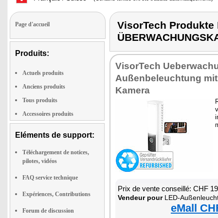
VisorTech Produkt
Page d'accueil
ÜBERWACHUNGSK
Produits:
VisorTech Ueberwach
Actuels produits
Außenbeleuchtung mi
Anciens produits
Kamera
Tous produits
R
v
Accessoires produits
i
m
Eléments de support:
Téléchargement de notices,
pilotes, vidéos
FAQ service technique
Prix de vente conseillé: CHF 1
Expériences, Contributions
Vendeur pour
LED-Außenleuchte mit 2
eMall CH
Forum de discussion